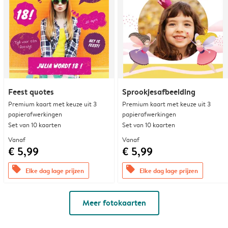
Feest quotes
Sprookjesafbeelding
Premium kaart met keuze uit 3
Premium kaart met keuze uit 3
papierafwerkingen
papierafwerkingen
Set van 10 kaarten
Set van 10 kaarten
Vanaf
Vanaf
€ 5,99
€ 5,99
offers
offers
Elke dag lage prijzen
Elke dag lage prijzen
Meer fotokaarten