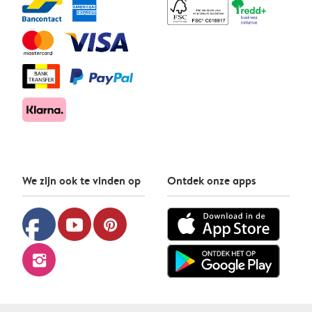
We zijn ook te vinden op
Ontdek onze apps
facebook
youtube
pinterest
instagram