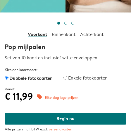
Voorkant
Binnenkant
Achterkant
Pop mijlpalen
Set van 10 kaarten inclusief witte enveloppen
Kies een kaartsoort:
Dubbele fotokaarten
Enkele fotokaarten
Vanaf
€ 11,99
offers
Elke dag lage prijzen
Begin nu
Alle prijzen incl. BTW excl.
verzendkosten