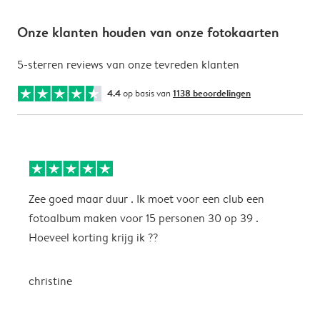
Onze klanten houden van onze fotokaarten
5-sterren reviews van onze tevreden klanten
4.4
op basis van
1138 beoordelingen
Zee goed maar duur . Ik moet voor een club een
M
fotoalbum maken voor 15 personen 30 op 39 .
k
Hoeveel korting krijg ik ??
b
christine
J