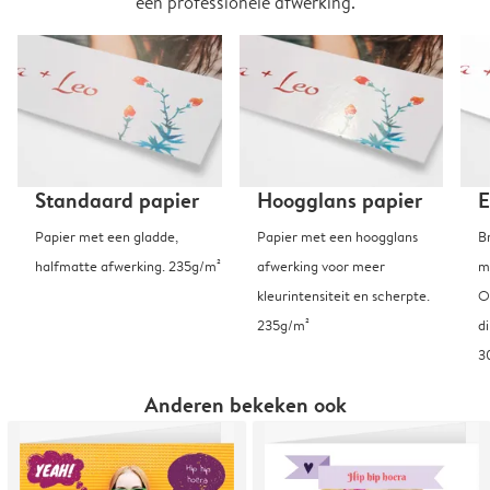
een professionele afwerking.
Standaard papier
Hoogglans papier
E
Papier met een gladde,
Papier met een hoogglans
B
halfmatte afwerking. 235g/m²
afwerking voor meer
m
kleurintensiteit en scherpte.
O
235g/m²
d
3
Anderen bekeken ook