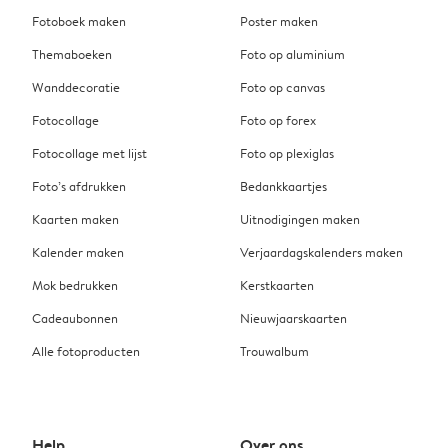
Fotoboek maken
Poster maken
Themaboeken
Foto op aluminium
Wanddecoratie
Foto op canvas
Fotocollage
Foto op forex
Fotocollage met lijst
Foto op plexiglas
Foto’s afdrukken
Bedankkaartjes
Kaarten maken
Uitnodigingen maken
Kalender maken
Verjaardagskalenders maken
Mok bedrukken
Kerstkaarten
Cadeaubonnen
Nieuwjaarskaarten
Alle fotoproducten
Trouwalbum
Help
Over ons