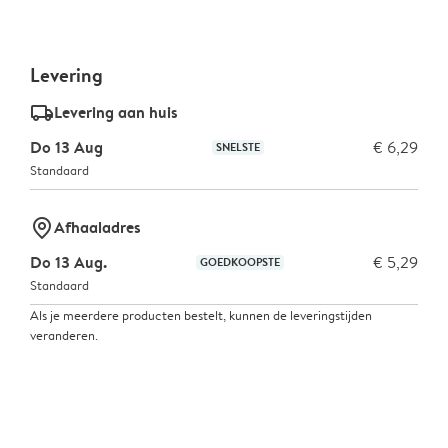
Levering
delivery_standard_v2
Levering aan huis
Do 13 Aug
€ 6,29
SNELSTE
Standaard
marker-pin
Afhaaladres
Do 13 Aug.
€ 5,29
GOEDKOOPSTE
Standaard
Als je meerdere producten bestelt, kunnen de leveringstijden
veranderen.