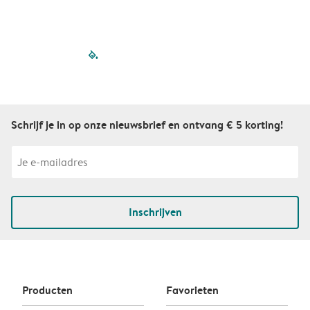
filled-pagination
outlined-paginatio
outlined-paginat
outlined-pagin
outlined-pag
outlined-p
Schrijf je in op onze nieuwsbrief en ontvang € 5 korting!
Inschrijven
Producten
Favorieten