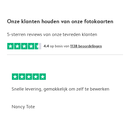
Onze klanten houden van onze fotokaarten
5-sterren reviews van onze tevreden klanten
4.4
op basis van
1138 beoordelingen
Snelle levering, gemakkelijk om zelf te bewerken
D
i
Nancy Tote