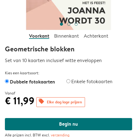
Voorkant
Binnenkant
Achterkant
Geometrische blokken
Set van 10 kaarten inclusief witte enveloppen
Kies een kaartsoort:
Dubbele fotokaarten
Enkele fotokaarten
Vanaf
€ 11,99
offers
Elke dag lage prijzen
Begin nu
Alle prijzen incl. BTW excl.
verzending