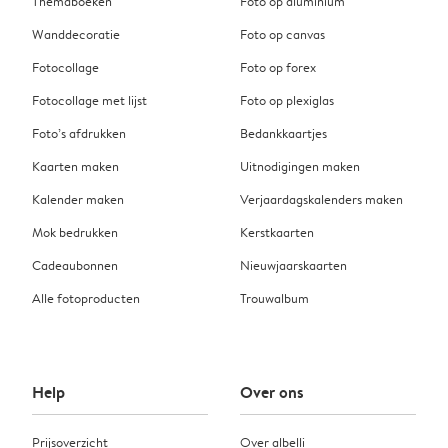
Themaboeken
Foto op aluminium
Wanddecoratie
Foto op canvas
Fotocollage
Foto op forex
Fotocollage met lijst
Foto op plexiglas
Foto’s afdrukken
Bedankkaartjes
Kaarten maken
Uitnodigingen maken
Kalender maken
Verjaardagskalenders maken
Mok bedrukken
Kerstkaarten
Cadeaubonnen
Nieuwjaarskaarten
Alle fotoproducten
Trouwalbum
Help
Over ons
Prijsoverzicht
Over albelli