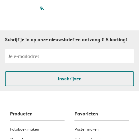
filled-pagination
outlined-paginatio
outlined-paginat
outlined-pagin
outlined-pag
outlined-p
Schrijf je in op onze nieuwsbrief en ontvang € 5 korting!
Inschrijven
Producten
Favorieten
Fotoboek maken
Poster maken