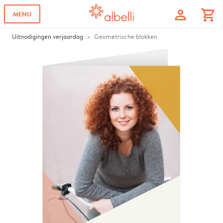
profile
shopping_cart
MENU
Uitnodigingen verjaardag
Geometrische blokken