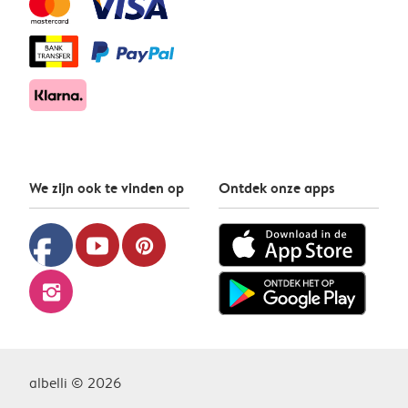
We zijn ook te vinden op
Ontdek onze apps
facebook
youtube
pinterest
instagram
albelli © 2026