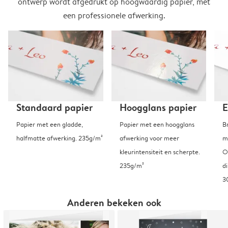
ontwerp wordt afgedrukt op hoogwaardig papier, met
een professionele afwerking.
Standaard papier
Hoogglans papier
E
Papier met een gladde,
Papier met een hoogglans
B
halfmatte afwerking. 235g/m²
afwerking voor meer
m
kleurintensiteit en scherpte.
O
235g/m²
d
3
Anderen bekeken ook