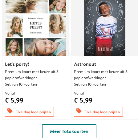
Let's party!
Astronaut
Premium kaart met keuze uit 3
Premium kaart met keuze uit 3
papierafwerkingen
papierafwerkingen
Set van 10 kaarten
Set van 10 kaarten
Vanaf
Vanaf
€ 5,99
€ 5,99
offers
offers
Elke dag lage prijzen
Elke dag lage prijzen
Meer fotokaarten