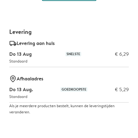
Levering
delivery_standard_v2
Levering aan huis
Do 13 Aug
€ 6,29
SNELSTE
Standaard
marker-pin
Afhaaladres
Do 13 Aug.
€ 5,29
GOEDKOOPSTE
Standaard
Als je meerdere producten bestelt, kunnen de leveringstijden
veranderen.