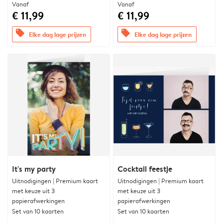
Vanaf
Vanaf
€ 11,99
€ 11,99
offers
offers
Elke dag lage prijzen
Elke dag lage prijzen
It's my party
Cocktail feestje
Uitnodigingen | Premium kaart
Uitnodigingen | Premium kaart
met keuze uit 3
met keuze uit 3
papierafwerkingen
papierafwerkingen
Set van 10 kaarten
Set van 10 kaarten