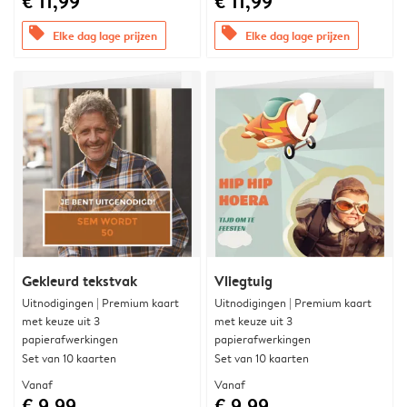
€ 11,99
€ 11,99
offers
offers
Elke dag lage prijzen
Elke dag lage prijzen
Gekleurd tekstvak
Vliegtuig
Uitnodigingen | Premium kaart
Uitnodigingen | Premium kaart
met keuze uit 3
met keuze uit 3
papierafwerkingen
papierafwerkingen
Set van 10 kaarten
Set van 10 kaarten
Vanaf
Vanaf
€ 9,99
€ 9,99