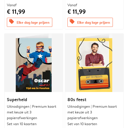
Vanaf
Vanaf
€ 11,99
€ 11,99
offers
offers
Elke dag lage prijzen
Elke dag lage prijzen
Superheld
80s feest
Uitnodigingen | Premium kaart
Uitnodigingen | Premium kaart
met keuze uit 3
met keuze uit 3
papierafwerkingen
papierafwerkingen
Set van 10 kaarten
Set van 10 kaarten