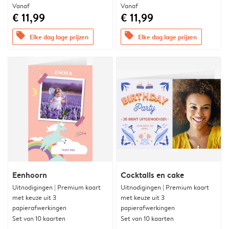
Vanaf
Vanaf
€ 11,99
€ 11,99
offers
offers
Elke dag lage prijzen
Elke dag lage prijzen
Eenhoorn
Cocktails en cake
Uitnodigingen | Premium kaart
Uitnodigingen | Premium kaart
met keuze uit 3
met keuze uit 3
papierafwerkingen
papierafwerkingen
Set van 10 kaarten
Set van 10 kaarten