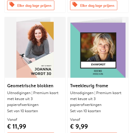
offers
offers
Elke dag lage prijzen
Elke dag lage prijzen
Geometrische blokken
Tweekleurig frame
Uitnodigingen | Premium kaart
Uitnodigingen | Premium kaart
met keuze uit 3
met keuze uit 3
papierafwerkingen
papierafwerkingen
Set van 10 kaarten
Set van 10 kaarten
Vanaf
Vanaf
€ 11,99
€ 9,99