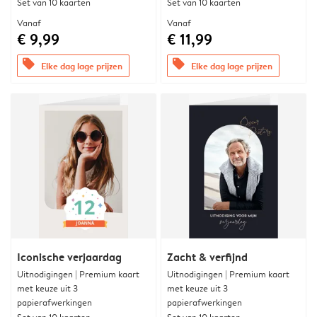
Set van 10 kaarten
Set van 10 kaarten
Vanaf
Vanaf
€ 9,99
€ 11,99
offers
offers
Elke dag lage prijzen
Elke dag lage prijzen
Iconische verjaardag
Zacht & verfijnd
Uitnodigingen | Premium kaart
Uitnodigingen | Premium kaart
met keuze uit 3
met keuze uit 3
papierafwerkingen
papierafwerkingen