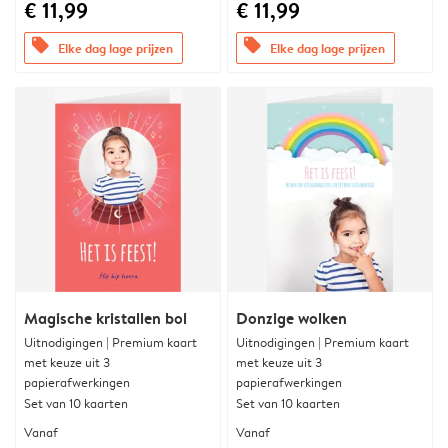
€ 11,99
€ 11,99
offers
offers
Elke dag lage prijzen
Elke dag lage prijzen
Magische kristallen bol
Donzige wolken
Uitnodigingen | Premium kaart
Uitnodigingen | Premium kaart
met keuze uit 3
met keuze uit 3
papierafwerkingen
papierafwerkingen
Set van 10 kaarten
Set van 10 kaarten
Vanaf
Vanaf