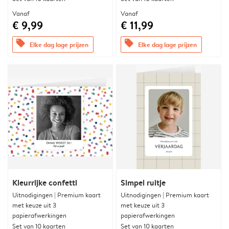
Vanaf
Vanaf
€ 9,99
€ 11,99
offers
offers
Elke dag lage prijzen
Elke dag lage prijzen
Kleurrijke confetti
Simpel ruitje
Uitnodigingen | Premium kaart
Uitnodigingen | Premium kaart
met keuze uit 3
met keuze uit 3
papierafwerkingen
papierafwerkingen
Set van 10 kaarten
Set van 10 kaarten