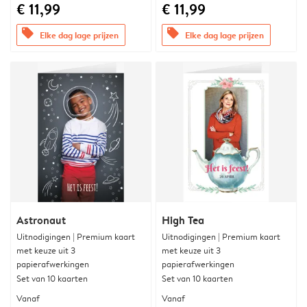
€ 11,99
€ 11,99
offers
offers
Elke dag lage prijzen
Elke dag lage prijzen
Astronaut
High Tea
Uitnodigingen | Premium kaart
Uitnodigingen | Premium kaart
met keuze uit 3
met keuze uit 3
papierafwerkingen
papierafwerkingen
Set van 10 kaarten
Set van 10 kaarten
Vanaf
Vanaf