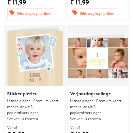
€ 11,99
€ 11,99
offers
offers
Elke dag lage prijzen
Elke dag lage prijzen
Sticker plezier
Verjaardagscollage
Uitnodigingen | Premium kaart
Uitnodigingen | Premium kaart
met keuze uit 3
met keuze uit 3
papierafwerkingen
papierafwerkingen
Set van 10 kaarten
Set van 10 kaarten
Vanaf
Vanaf