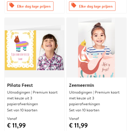
offers
offers
Elke dag lage prijzen
Elke dag lage prijzen
Piñata Feest
Zeemeermin
Uitnodigingen | Premium kaart
Uitnodigingen | Premium kaart
met keuze uit 3
met keuze uit 3
papierafwerkingen
papierafwerkingen
Set van 10 kaarten
Set van 10 kaarten
Vanaf
Vanaf
€ 11,99
€ 11,99