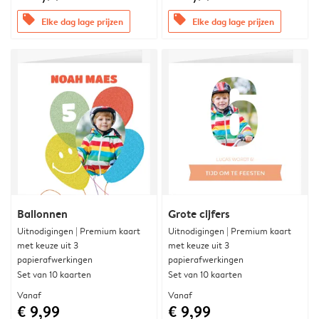
offers
offers
Elke dag lage prijzen
Elke dag lage prijzen
Ballonnen
Grote cijfers
Uitnodigingen | Premium kaart
Uitnodigingen | Premium kaart
met keuze uit 3
met keuze uit 3
papierafwerkingen
papierafwerkingen
Set van 10 kaarten
Set van 10 kaarten
Vanaf
Vanaf
€ 9,99
€ 9,99