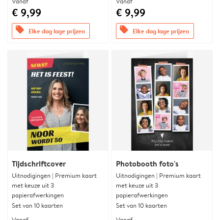
Vanaf
Vanaf
€ 9,99
€ 9,99
offers
offers
Elke dag lage prijzen
Elke dag lage prijzen
Tijdschriftcover
Photobooth foto's
Uitnodigingen | Premium kaart
Uitnodigingen | Premium kaart
met keuze uit 3
met keuze uit 3
papierafwerkingen
papierafwerkingen
Set van 10 kaarten
Set van 10 kaarten
Vanaf
Vanaf