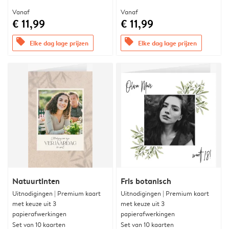
Vanaf
Vanaf
€ 11,99
€ 11,99
offers
offers
Elke dag lage prijzen
Elke dag lage prijzen
Natuurtinten
Fris botanisch
Uitnodigingen | Premium kaart
Uitnodigingen | Premium kaart
met keuze uit 3
met keuze uit 3
papierafwerkingen
papierafwerkingen
Set van 10 kaarten
Set van 10 kaarten