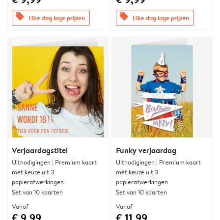
offers
offers
Elke dag lage prijzen
Elke dag lage prijzen
Verjaardagstitel
Funky verjaardag
Uitnodigingen | Premium kaart
Uitnodigingen | Premium kaart
met keuze uit 3
met keuze uit 3
papierafwerkingen
papierafwerkingen
Set van 10 kaarten
Set van 10 kaarten
Vanaf
Vanaf
€ 9,99
€ 11,99