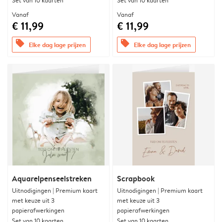
Set van 10 kaarten
Set van 10 kaarten
Vanaf
Vanaf
€ 11,99
€ 11,99
offers
offers
Elke dag lage prijzen
Elke dag lage prijzen
Aquarelpenseelstreken
Scrapbook
Uitnodigingen | Premium kaart
Uitnodigingen | Premium kaart
met keuze uit 3
met keuze uit 3
papierafwerkingen
papierafwerkingen
Set van 10 kaarten
Set van 10 kaarten