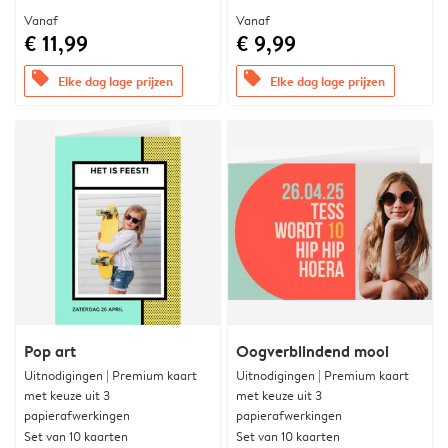
Vanaf
Vanaf
€ 11,99
€ 9,99
offers
offers
Elke dag lage prijzen
Elke dag lage prijzen
Pop art
Oogverblindend mooi
Uitnodigingen | Premium kaart
Uitnodigingen | Premium kaart
met keuze uit 3
met keuze uit 3
papierafwerkingen
papierafwerkingen
Set van 10 kaarten
Set van 10 kaarten