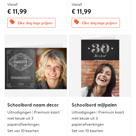
Vanaf
Vanaf
€ 11,99
€ 11,99
offers
offers
Elke dag lage prijzen
Elke dag lage prijzen
Schoolbord naam decor
Schoolbord mijlpalen
Uitnodigingen | Premium kaart
Uitnodigingen | Premium kaart
met keuze uit 3
met keuze uit 3
papierafwerkingen
papierafwerkingen
Set van 10 kaarten
Set van 10 kaarten