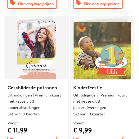
offers
offers
Elke dag lage prijzen
Elke dag lage prijzen
Geschilderde patronen
Kinderfeestje
Uitnodigingen | Premium kaart
Uitnodigingen | Premium kaart
met keuze uit 3
met keuze uit 3
papierafwerkingen
papierafwerkingen
Set van 10 kaarten
Set van 10 kaarten
Vanaf
Vanaf
€ 11,99
€ 9,99