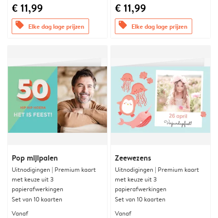
€ 11,99
€ 11,99
offers
offers
Elke dag lage prijzen
Elke dag lage prijzen
Pop mijlpalen
Zeewezens
Uitnodigingen | Premium kaart
Uitnodigingen | Premium kaart
met keuze uit 3
met keuze uit 3
papierafwerkingen
papierafwerkingen
Set van 10 kaarten
Set van 10 kaarten
Vanaf
Vanaf