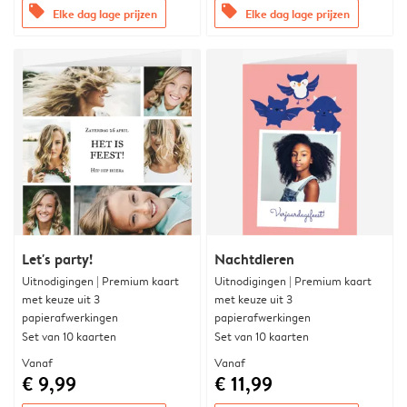
offers
offers
Elke dag lage prijzen
Elke dag lage prijzen
Let's party!
Nachtdieren
Uitnodigingen | Premium kaart
Uitnodigingen | Premium kaart
met keuze uit 3
met keuze uit 3
papierafwerkingen
papierafwerkingen
Set van 10 kaarten
Set van 10 kaarten
Vanaf
Vanaf
€ 9,99
€ 11,99