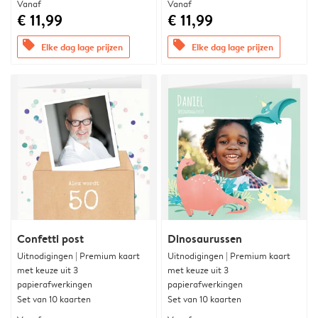
Vanaf
Vanaf
€ 11,99
€ 11,99
offers
offers
Elke dag lage prijzen
Elke dag lage prijzen
Confetti post
Dinosaurussen
Uitnodigingen | Premium kaart
Uitnodigingen | Premium kaart
met keuze uit 3
met keuze uit 3
papierafwerkingen
papierafwerkingen
Set van 10 kaarten
Set van 10 kaarten