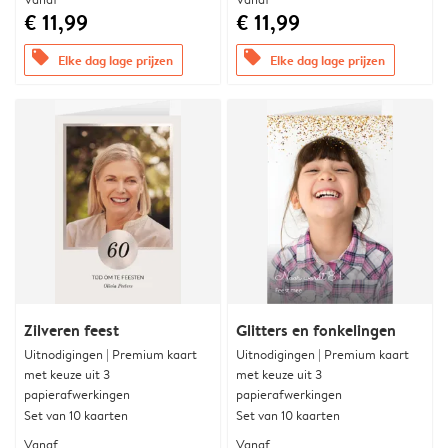
€ 11,99
€ 11,99
offers
offers
Elke dag lage prijzen
Elke dag lage prijzen
Zilveren feest
Glitters en fonkelingen
Uitnodigingen | Premium kaart
Uitnodigingen | Premium kaart
met keuze uit 3
met keuze uit 3
papierafwerkingen
papierafwerkingen
Set van 10 kaarten
Set van 10 kaarten
Vanaf
Vanaf