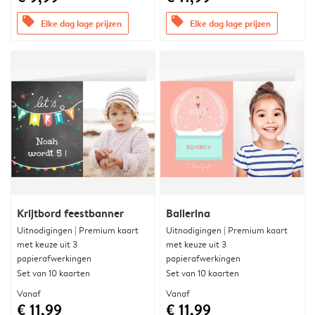
offers
offers
Elke dag lage prijzen
Elke dag lage prijzen
Krijtbord feestbanner
Ballerina
Uitnodigingen | Premium kaart
Uitnodigingen | Premium kaart
met keuze uit 3
met keuze uit 3
papierafwerkingen
papierafwerkingen
Set van 10 kaarten
Set van 10 kaarten
Vanaf
Vanaf
€ 11,99
€ 11,99