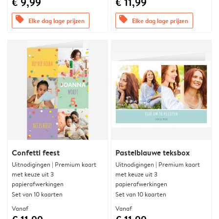
€ 9,99
€ 11,99
offers
offers
Elke dag lage prijzen
Elke dag lage prijzen
Confetti feest
Pastelblauwe teksbox
Uitnodigingen | Premium kaart
Uitnodigingen | Premium kaart
met keuze uit 3
met keuze uit 3
papierafwerkingen
papierafwerkingen
Set van 10 kaarten
Set van 10 kaarten
Vanaf
Vanaf