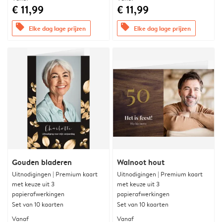
€ 11,99
€ 11,99
offers
offers
Elke dag lage prijzen
Elke dag lage prijzen
Gouden bladeren
Walnoot hout
Uitnodigingen | Premium kaart
Uitnodigingen | Premium kaart
met keuze uit 3
met keuze uit 3
papierafwerkingen
papierafwerkingen
Set van 10 kaarten
Set van 10 kaarten
Vanaf
Vanaf