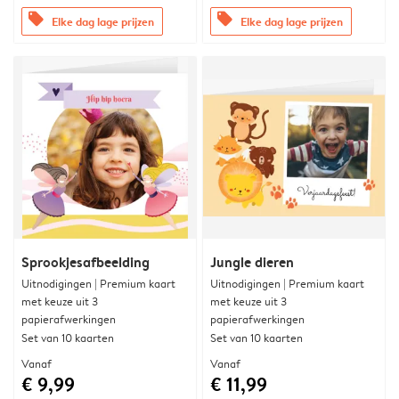
offers
offers
Elke dag lage prijzen
Elke dag lage prijzen
Sprookjesafbeelding
Jungle dieren
Uitnodigingen | Premium kaart
Uitnodigingen | Premium kaart
met keuze uit 3
met keuze uit 3
papierafwerkingen
papierafwerkingen
Set van 10 kaarten
Set van 10 kaarten
Vanaf
Vanaf
€ 9,99
€ 11,99