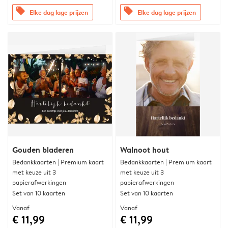
offers
offers
Elke dag lage prijzen
Elke dag lage prijzen
Gouden bladeren
Walnoot hout
Bedankkaarten | Premium kaart
Bedankkaarten | Premium kaart
met keuze uit 3
met keuze uit 3
papierafwerkingen
papierafwerkingen
Set van 10 kaarten
Set van 10 kaarten
Vanaf
Vanaf
€ 11,99
€ 11,99