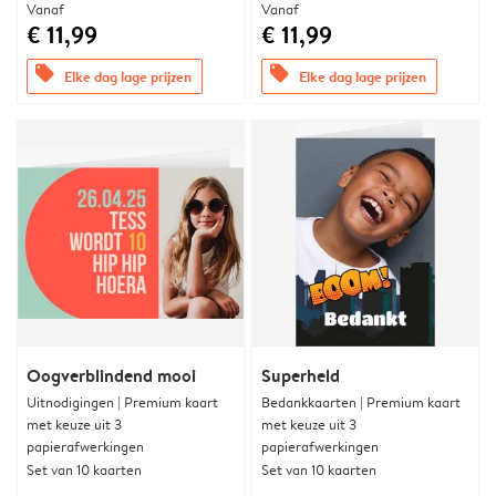
Vanaf
Vanaf
€ 11,99
€ 11,99
offers
offers
Elke dag lage prijzen
Elke dag lage prijzen
Oogverblindend mooi
Superheld
Uitnodigingen | Premium kaart
Bedankkaarten | Premium kaart
met keuze uit 3
met keuze uit 3
papierafwerkingen
papierafwerkingen
Set van 10 kaarten
Set van 10 kaarten