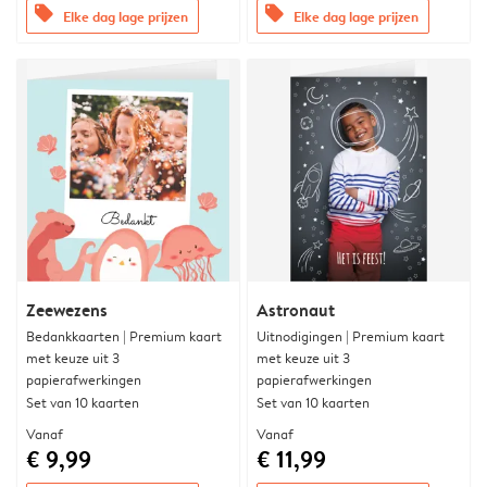
offers
offers
Elke dag lage prijzen
Elke dag lage prijzen
Zeewezens
Astronaut
Bedankkaarten | Premium kaart
Uitnodigingen | Premium kaart
met keuze uit 3
met keuze uit 3
papierafwerkingen
papierafwerkingen
Set van 10 kaarten
Set van 10 kaarten
Vanaf
Vanaf
€ 9,99
€ 11,99