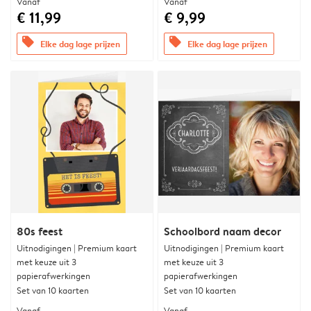
Vanaf
Vanaf
€ 11,99
€ 9,99
offers
offers
Elke dag lage prijzen
Elke dag lage prijzen
80s feest
Schoolbord naam decor
Uitnodigingen | Premium kaart
Uitnodigingen | Premium kaart
met keuze uit 3
met keuze uit 3
papierafwerkingen
papierafwerkingen
Set van 10 kaarten
Set van 10 kaarten
Vanaf
Vanaf