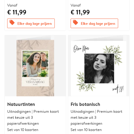
Vanaf
Vanaf
€ 11,99
€ 11,99
offers
offers
Elke dag lage prijzen
Elke dag lage prijzen
Natuurtinten
Fris botanisch
Uitnodigingen | Premium kaart
Uitnodigingen | Premium kaart
met keuze uit 3
met keuze uit 3
papierafwerkingen
papierafwerkingen
Set van 10 kaarten
Set van 10 kaarten