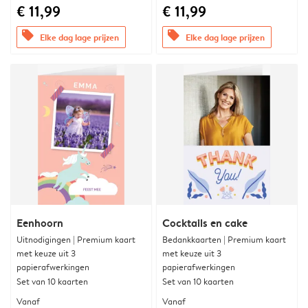
€ 11,99
€ 11,99
offers
offers
Elke dag lage prijzen
Elke dag lage prijzen
Eenhoorn
Cocktails en cake
Uitnodigingen | Premium kaart
Bedankkaarten | Premium kaart
met keuze uit 3
met keuze uit 3
papierafwerkingen
papierafwerkingen
Set van 10 kaarten
Set van 10 kaarten
Vanaf
Vanaf