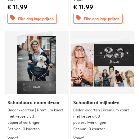
€ 11,99
€ 11,99
offers
offers
Elke dag lage prijzen
Elke dag lage prijzen
Schoolbord naam decor
Schoolbord mijlpalen
Bedankkaarten | Premium kaart
Bedankkaarten | Premium kaart
met keuze uit 3
met keuze uit 3
papierafwerkingen
papierafwerkingen
Set van 10 kaarten
Set van 10 kaarten
Vanaf
Vanaf