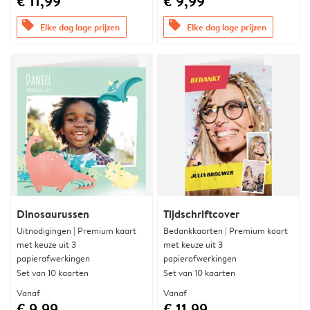
€ 11,99
€ 9,99
offers
offers
Elke dag lage prijzen
Elke dag lage prijzen
Dinosaurussen
Tijdschriftcover
Uitnodigingen | Premium kaart
Bedankkaarten | Premium kaart
met keuze uit 3
met keuze uit 3
papierafwerkingen
papierafwerkingen
Set van 10 kaarten
Set van 10 kaarten
Vanaf
Vanaf
€ 9,99
€ 11,99