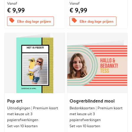
Vanaf
Vanaf
€ 9,99
€ 9,99
offers
offers
Elke dag lage prijzen
Elke dag lage prijzen
Pop art
Oogverblindend mooi
Uitnodigingen | Premium kaart
Bedankkaarten | Premium kaart
met keuze uit 3
met keuze uit 3
papierafwerkingen
papierafwerkingen
Set van 10 kaarten
Set van 10 kaarten