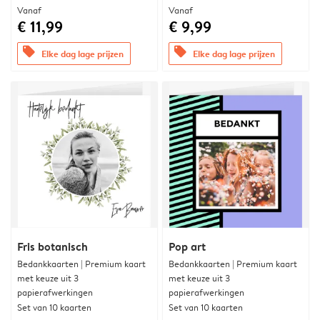
Vanaf
Vanaf
€ 11,99
€ 9,99
offers
offers
Elke dag lage prijzen
Elke dag lage prijzen
Fris botanisch
Pop art
Bedankkaarten | Premium kaart
Bedankkaarten | Premium kaart
met keuze uit 3
met keuze uit 3
papierafwerkingen
papierafwerkingen
Set van 10 kaarten
Set van 10 kaarten