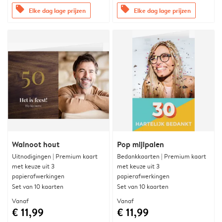
offers
offers
Elke dag lage prijzen
Elke dag lage prijzen
Walnoot hout
Pop mijlpalen
Uitnodigingen | Premium kaart
Bedankkaarten | Premium kaart
met keuze uit 3
met keuze uit 3
papierafwerkingen
papierafwerkingen
Set van 10 kaarten
Set van 10 kaarten
Vanaf
Vanaf
€ 11,99
€ 11,99