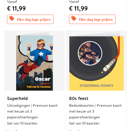
Vanaf
Vanaf
€ 11,99
€ 11,99
offers
offers
Elke dag lage prijzen
Elke dag lage prijzen
Superheld
80s feest
Uitnodigingen | Premium kaart
Bedankkaarten | Premium kaart
met keuze uit 3
met keuze uit 3
papierafwerkingen
papierafwerkingen
Set van 10 kaarten
Set van 10 kaarten