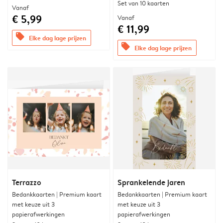
Set van 10 kaarten
Vanaf
€ 5,99
Vanaf
€ 11,99
offers
Elke dag lage prijzen
offers
Elke dag lage prijzen
Terrazzo
Sprankelende jaren
Bedankkaarten | Premium kaart
Bedankkaarten | Premium kaart
met keuze uit 3
met keuze uit 3
papierafwerkingen
papierafwerkingen