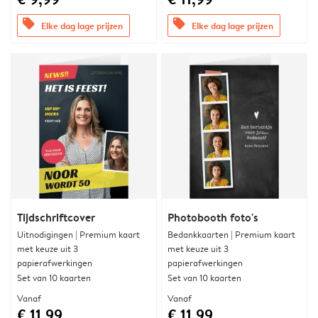
offers
offers
Elke dag lage prijzen
Elke dag lage prijzen
Tijdschriftcover
Photobooth foto's
Uitnodigingen | Premium kaart
Bedankkaarten | Premium kaart
met keuze uit 3
met keuze uit 3
papierafwerkingen
papierafwerkingen
Set van 10 kaarten
Set van 10 kaarten
Vanaf
Vanaf
€ 11,99
€ 11,99