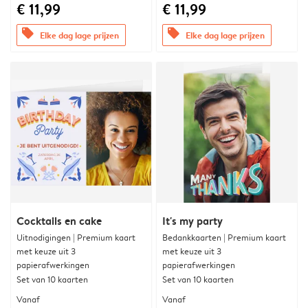
€ 11,99
€ 11,99
offers
offers
Elke dag lage prijzen
Elke dag lage prijzen
Cocktails en cake
It's my party
Uitnodigingen | Premium kaart
Bedankkaarten | Premium kaart
met keuze uit 3
met keuze uit 3
papierafwerkingen
papierafwerkingen
Set van 10 kaarten
Set van 10 kaarten
Vanaf
Vanaf