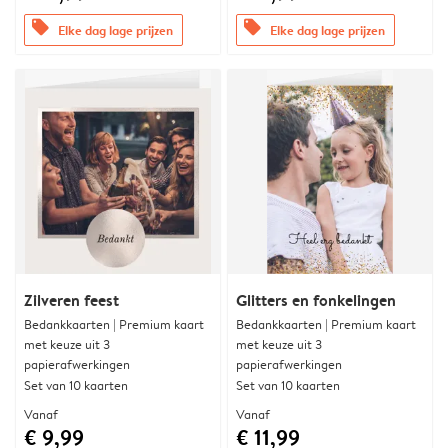
offers
offers
Elke dag lage prijzen
Elke dag lage prijzen
Zilveren feest
Glitters en fonkelingen
Bedankkaarten | Premium kaart
Bedankkaarten | Premium kaart
met keuze uit 3
met keuze uit 3
papierafwerkingen
papierafwerkingen
Set van 10 kaarten
Set van 10 kaarten
Vanaf
Vanaf
€ 9,99
€ 11,99