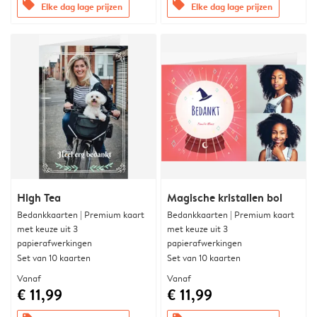
offers
offers
Elke dag lage prijzen
Elke dag lage prijzen
High Tea
Magische kristallen bol
Bedankkaarten | Premium kaart
Bedankkaarten | Premium kaart
met keuze uit 3
met keuze uit 3
papierafwerkingen
papierafwerkingen
Set van 10 kaarten
Set van 10 kaarten
Vanaf
Vanaf
€ 11,99
€ 11,99