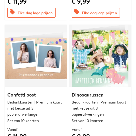
€ 11,99
€ 9,99
offers
offers
Elke dag lage prijzen
Elke dag lage prijzen
Confetti post
Dinosaurussen
Bedankkaarten | Premium kaart
Bedankkaarten | Premium kaart
met keuze uit 3
met keuze uit 3
papierafwerkingen
papierafwerkingen
Set van 10 kaarten
Set van 10 kaarten
Vanaf
Vanaf