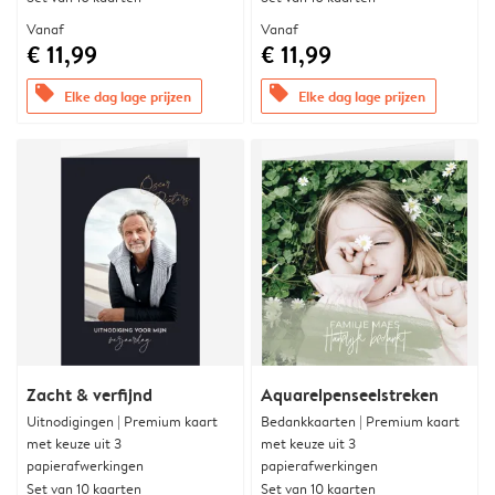
Vanaf
Vanaf
€ 11,99
€ 11,99
offers
offers
Elke dag lage prijzen
Elke dag lage prijzen
Zacht & verfijnd
Aquarelpenseelstreken
Uitnodigingen | Premium kaart
Bedankkaarten | Premium kaart
met keuze uit 3
met keuze uit 3
papierafwerkingen
papierafwerkingen
Set van 10 kaarten
Set van 10 kaarten