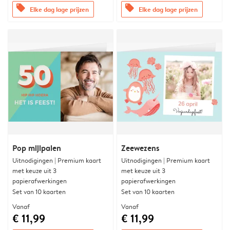
offers
offers
Elke dag lage prijzen
Elke dag lage prijzen
Pop mijlpalen
Zeewezens
Uitnodigingen | Premium kaart
Uitnodigingen | Premium kaart
met keuze uit 3
met keuze uit 3
papierafwerkingen
papierafwerkingen
Set van 10 kaarten
Set van 10 kaarten
Vanaf
Vanaf
€ 11,99
€ 11,99