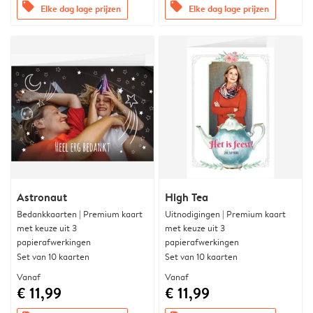
offers
offers
Elke dag lage prijzen
Elke dag lage prijzen
Astronaut
High Tea
Bedankkaarten | Premium kaart
Uitnodigingen | Premium kaart
met keuze uit 3
met keuze uit 3
papierafwerkingen
papierafwerkingen
Set van 10 kaarten
Set van 10 kaarten
Vanaf
Vanaf
€ 11,99
€ 11,99