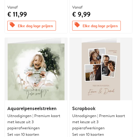
Vanaf
Vanaf
€ 11,99
€ 9,99
offers
offers
Elke dag lage prijzen
Elke dag lage prijzen
Aquarelpenseelstreken
Scrapbook
Uitnodigingen | Premium kaart
Uitnodigingen | Premium kaart
met keuze uit 3
met keuze uit 3
papierafwerkingen
papierafwerkingen
Set van 10 kaarten
Set van 10 kaarten