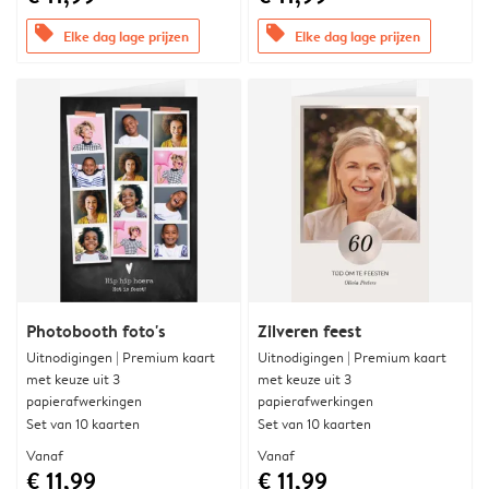
offers
offers
Elke dag lage prijzen
Elke dag lage prijzen
Photobooth foto's
Zilveren feest
Uitnodigingen | Premium kaart
Uitnodigingen | Premium kaart
met keuze uit 3
met keuze uit 3
papierafwerkingen
papierafwerkingen
Set van 10 kaarten
Set van 10 kaarten
Vanaf
Vanaf
€ 11,99
€ 11,99