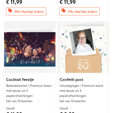
€ 11,99
€ 11,99
offers
offers
Elke dag lage prijzen
Elke dag lage prijzen
Cocktail feestje
Confetti post
Bedankkaarten | Premium kaart
Uitnodigingen | Premium kaart
met keuze uit 3
met keuze uit 3
papierafwerkingen
papierafwerkingen
Set van 10 kaarten
Set van 10 kaarten
Vanaf
Vanaf