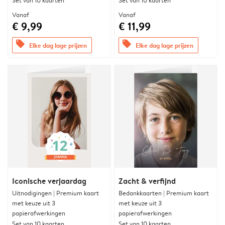
Set van 10 kaarten
Set van 10 kaarten
Vanaf
Vanaf
€ 9,99
€ 11,99
offers
offers
Elke dag lage prijzen
Elke dag lage prijzen
Iconische verjaardag
Zacht & verfijnd
Uitnodigingen | Premium kaart
Bedankkaarten | Premium kaart
met keuze uit 3
met keuze uit 3
papierafwerkingen
papierafwerkingen
Set van 10 kaarten
Set van 10 kaarten