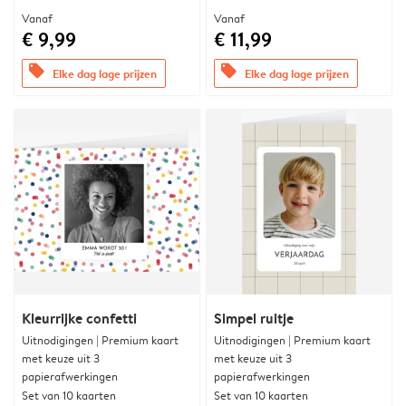
Vanaf
Vanaf
€ 9,99
€ 11,99
offers
offers
Elke dag lage prijzen
Elke dag lage prijzen
Kleurrijke confetti
Simpel ruitje
Uitnodigingen | Premium kaart
Uitnodigingen | Premium kaart
met keuze uit 3
met keuze uit 3
papierafwerkingen
papierafwerkingen
Set van 10 kaarten
Set van 10 kaarten