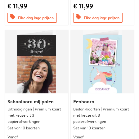
€ 11,99
€ 11,99
offers
offers
Elke dag lage prijzen
Elke dag lage prijzen
Schoolbord mijlpalen
Eenhoorn
Uitnodigingen | Premium kaart
Bedankkaarten | Premium kaart
met keuze uit 3
met keuze uit 3
papierafwerkingen
papierafwerkingen
Set van 10 kaarten
Set van 10 kaarten
Vanaf
Vanaf