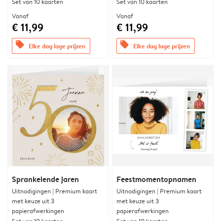
Set van 10 kaarten
Set van 10 kaarten
Vanaf
Vanaf
€ 11,99
€ 11,99
offers
offers
Elke dag lage prijzen
Elke dag lage prijzen
Sprankelende jaren
Feestmomentopnamen
Uitnodigingen | Premium kaart
Uitnodigingen | Premium kaart
met keuze uit 3
met keuze uit 3
papierafwerkingen
papierafwerkingen