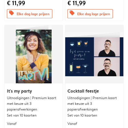
€ 11,99
€ 11,99
offers
offers
Elke dag lage prijzen
Elke dag lage prijzen
It's my party
Cocktail feestje
Uitnodigingen | Premium kaart
Uitnodigingen | Premium kaart
met keuze uit 3
met keuze uit 3
papierafwerkingen
papierafwerkingen
Set van 10 kaarten
Set van 10 kaarten
Vanaf
Vanaf