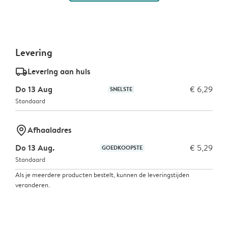
Levering
delivery_standard_v2
Levering aan huis
Do 13 Aug
€ 6,29
SNELSTE
Standaard
marker-pin
Afhaaladres
Do 13 Aug.
€ 5,29
GOEDKOOPSTE
Standaard
Als je meerdere producten bestelt, kunnen de leveringstijden
veranderen.