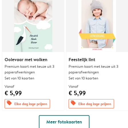
Ooievaar met wolken
Feestelijk lint
Premium kaart met keuze uit 3
Premium kaart met keuze uit 3
papierafwerkingen
papierafwerkingen
Set van 10 kaarten
Set van 10 kaarten
Vanaf
Vanaf
€ 5,99
€ 5,99
offers
offers
Elke dag lage prijzen
Elke dag lage prijzen
Meer fotokaarten