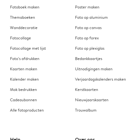
Fotoboek maken
Poster maken
Themaboeken
Foto op aluminium
Wanddecoratie
Foto op canvas
Fotocollage
Foto op forex
Fotocollage met lijst
Foto op plexiglas
Foto’s afdrukken
Bedankkaartjes
Kaarten maken
Uitnodigingen maken
Kalender maken
Verjaardagskalenders maken
Mok bedrukken
Kerstkaarten
Cadeaubonnen
Nieuwjaarskaarten
Alle fotoproducten
Trouwalbum
Help
Over ons