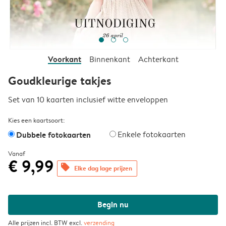
Voorkant
Binnenkant
Achterkant
Goudkleurige takjes
Set van 10 kaarten inclusief witte enveloppen
Kies een kaartsoort:
Dubbele fotokaarten
Enkele fotokaarten
Vanaf
€ 9,99
offers
Elke dag lage prijzen
Begin nu
Alle prijzen incl. BTW excl.
verzending