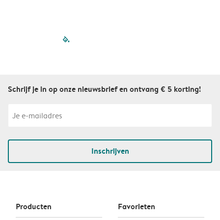
filled-pagination
outlined-paginatio
outlined-paginat
outlined-pagin
outlined-pag
outlined-p
Schrijf je in op onze nieuwsbrief en ontvang € 5 korting!
Inschrijven
Producten
Favorieten