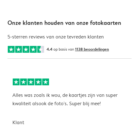
Onze klanten houden van onze fotokaarten
5-sterren reviews van onze tevreden klanten
4.4
op basis van
1138 beoordelingen
Alles was zoals ik wou, de kaartjes zijn van super
W
kwaliteit alsook de foto's. Super blij mee!
t
j
t
Klant