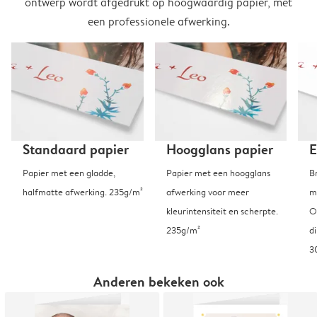
ontwerp wordt afgedrukt op hoogwaardig papier, met
een professionele afwerking.
Standaard papier
Hoogglans papier
E
Papier met een gladde,
Papier met een hoogglans
B
halfmatte afwerking. 235g/m²
afwerking voor meer
m
kleurintensiteit en scherpte.
O
235g/m²
d
3
Anderen bekeken ook