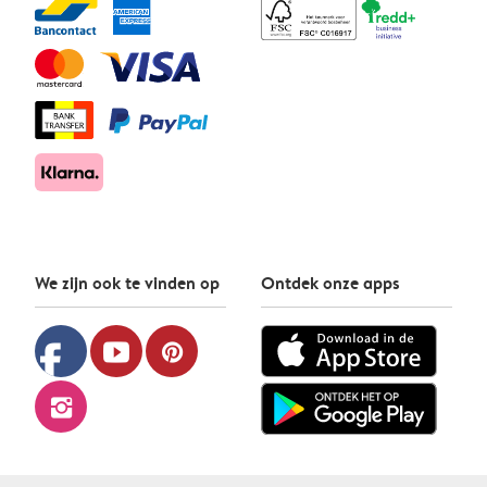
We zijn ook te vinden op
Ontdek onze apps
facebook
youtube
pinterest
instagram