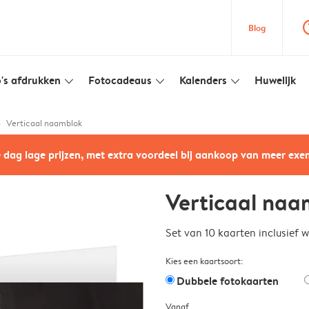
question
Blog
's afdrukken
Fotocadeaus
Kalenders
Huwelijk
slim_arrow_down
slim_arrow_down
slim_arrow_down
Verticaal naamblok
e dag lage prijzen, met extra voordeel bij aankoop van meer ex
Verticaal naa
Set van 10 kaarten inclusief 
Kies een kaartsoort:
Dubbele fotokaarten
Vanaf