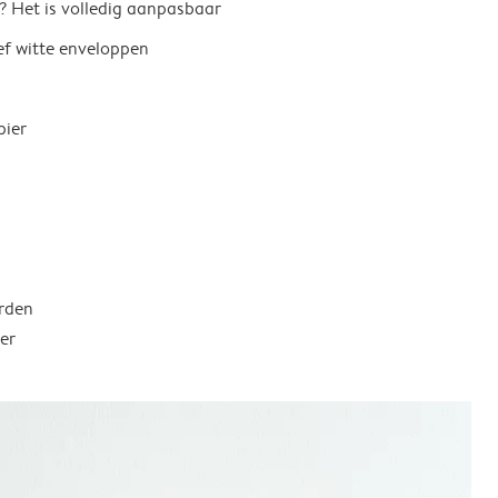
? Het is volledig aanpasbaar
ief witte enveloppen
pier
rden
er