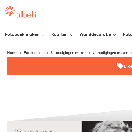
Fotoboek maken
Kaarten
Wanddecoratie
Foto
slim_arrow_down
slim_arrow_down
slim_arrow_down
Home
Fotokaarten
Uitnodigingen maken
Uitnodigingen maken
offers
Elk