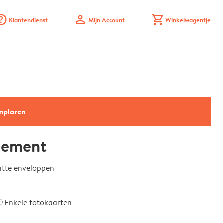
_mark_circle
profile
shopping_cart
Klantendienst
Mijn Account
Winkelwagentje
emplaren
tement
witte enveloppen
Enkele fotokaarten