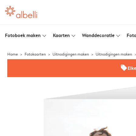
Fotoboek maken
Kaarten
Wanddecoratie
Foto
slim_arrow_down
slim_arrow_down
slim_arrow_down
Home
Fotokaarten
Uitnodigingen maken
Uitnodigingen maken
offers
Elk