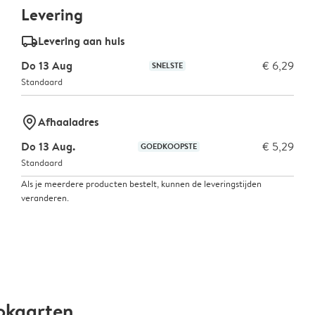
Levering
delivery_standard_v2
Levering aan huis
Do 13 Aug
€ 6,29
SNELSTE
Standaard
marker-pin
Afhaaladres
Do 13 Aug.
€ 5,29
GOEDKOOPSTE
Standaard
Als je meerdere producten bestelt, kunnen de leveringstijden
veranderen.
okaarten