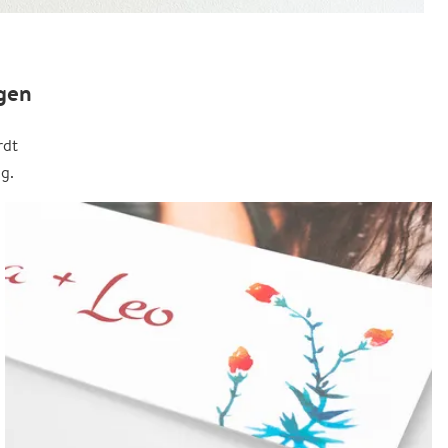
gen
rdt
g.