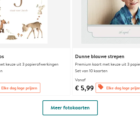
os
Dunne blauwe strepen
et keuze uit 3 papierafwerkingen
Premium kaart met keuze uit 3 papi
en
Set van 10 kaarten
Vanaf
€ 5,99
offers
Elke dag lage prijzen
Elke dag lage prijz
Meer fotokaarten