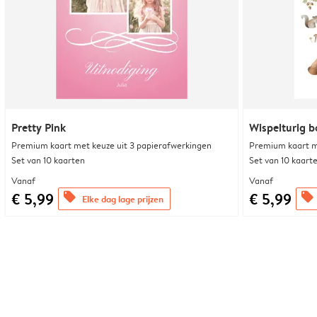
Pretty Pink
Wispelturig b
Premium kaart met keuze uit 3 papierafwerkingen
Premium kaart m
Set van 10 kaarten
Set van 10 kaart
Vanaf
Vanaf
€ 5,99
€ 5,99
offers
offers
Elke dag lage prijzen