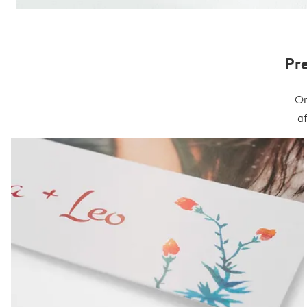
Pr
On
a