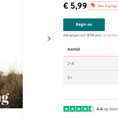
€ 5,99
offers
Elke dag lage 
Begin nu
Alle prijzen incl. BTW excl.
verzendko
Aantal
2-4
5+
4.4
op basi