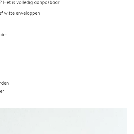
? Het is volledig aanpasbaar
ief witte enveloppen
pier
rden
er