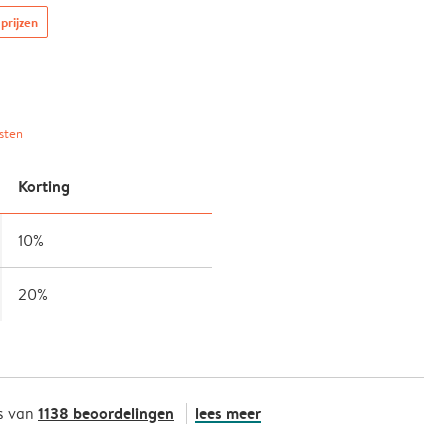
prijzen
sten
Korting
10%
20%
1138 beoordelingen
lees meer
s van