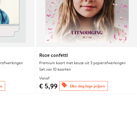
Roze confetti
erafwerkingen
Premium kaart met keuze uit 3 papierafwerkingen
Set van 10 kaarten
Vanaf
€ 5,99
offers
en
Elke dag lage prijzen