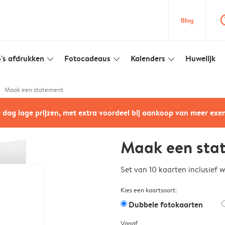
question
Blog
's afdrukken
Fotocadeaus
Kalenders
Huwelijk
slim_arrow_down
slim_arrow_down
slim_arrow_down
Maak een statement
e dag lage prijzen, met extra voordeel bij aankoop van meer ex
Maak een sta
Set van 10 kaarten inclusief 
Kies een kaartsoort:
Dubbele fotokaarten
Vanaf