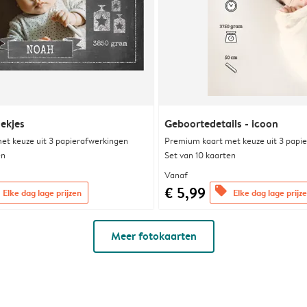
iekjes
Geboortedetails - icoon
et keuze uit 3 papierafwerkingen
Premium kaart met keuze uit 3 papi
en
Set van 10 kaarten
Vanaf
€ 5,99
offers
Elke dag lage prijzen
Elke dag lage prijz
Meer fotokaarten