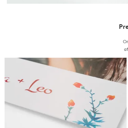
Pr
On
a