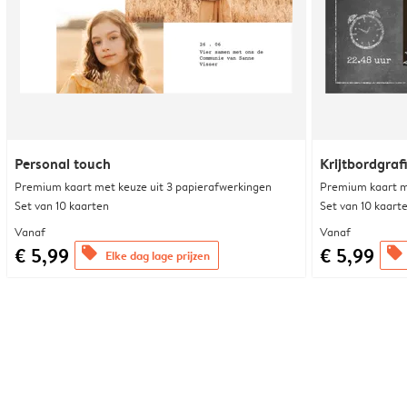
Personal touch
Krijtbordgraf
Premium kaart met keuze uit 3 papierafwerkingen
Premium kaart m
Set van 10 kaarten
Set van 10 kaart
Vanaf
Vanaf
€ 5,99
€ 5,99
offers
offers
Elke dag lage prijzen