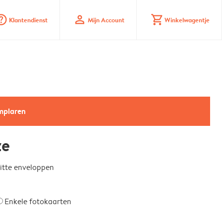
_mark_circle
profile
shopping_cart
Klantendienst
Mijn Account
Winkelwagentje
emplaren
ze
witte enveloppen
Enkele fotokaarten