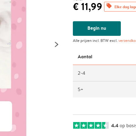
€ 11,99
offers
Elke dag lag
Begin nu
Alle prijzen incl. BTW excl.
verzendko
Aantal
2-4
5+
4.4
op basi