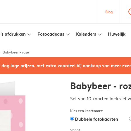
question
Blog
's afdrukken
Fotocadeaus
Kalenders
Huwelijk
slim_arrow_down
slim_arrow_down
slim_arrow_down
Babybeer - roze
e dag lage prijzen, met extra voordeel bij aankoop van meer ex
Babybeer - ro
Set van 10 kaarten inclusief 
Kies een kaartsoort:
Dubbele fotokaarten
Vanaf