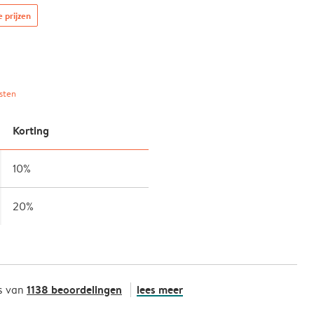
e prijzen
sten
Korting
10%
20%
1138 beoordelingen
lees meer
s van