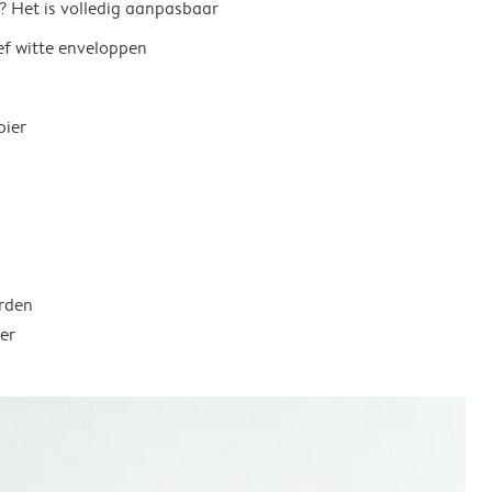
? Het is volledig aanpasbaar
ief witte enveloppen
pier
rden
er