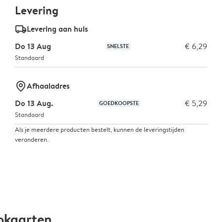
Levering
delivery_standard_v2
Levering aan huis
Do 13 Aug
€ 6,29
SNELSTE
Standaard
marker-pin
Afhaaladres
Do 13 Aug.
€ 5,29
GOEDKOOPSTE
Standaard
Als je meerdere producten bestelt, kunnen de leveringstijden
veranderen.
okaarten