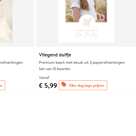
Vliegend duifje
erafwerkingen
Premium kaart met keuze uit 3 papierafwerkingen
Set van 10 kaarten
Vanaf
€ 5,99
offers
en
Elke dag lage prijzen