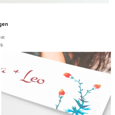
gen
rdt
g.