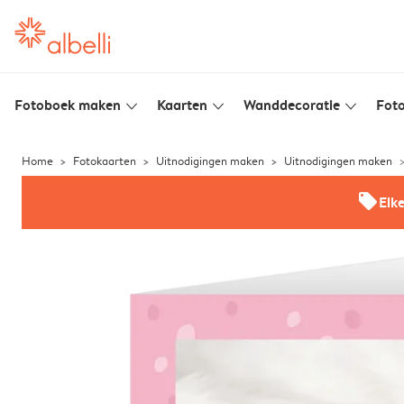
Fotoboek maken
Kaarten
Wanddecoratie
Foto
slim_arrow_down
slim_arrow_down
slim_arrow_down
Home
Fotokaarten
Uitnodigingen maken
Uitnodigingen maken
offers
Elk