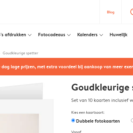
question
Blog
's afdrukken
Fotocadeaus
Kalenders
Huwelijk
slim_arrow_down
slim_arrow_down
slim_arrow_down
Goudkleurige spetter
e dag lage prijzen, met extra voordeel bij aankoop van meer ex
Goudkleurige 
Set van 10 kaarten inclusief 
Kies een kaartsoort:
Dubbele fotokaarten
Vanaf