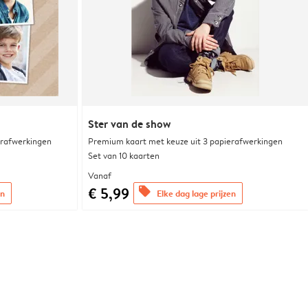
Ster van de show
erafwerkingen
Premium kaart met keuze uit 3 papierafwerkingen
Set van 10 kaarten
Vanaf
€ 5,99
offers
en
Elke dag lage prijzen