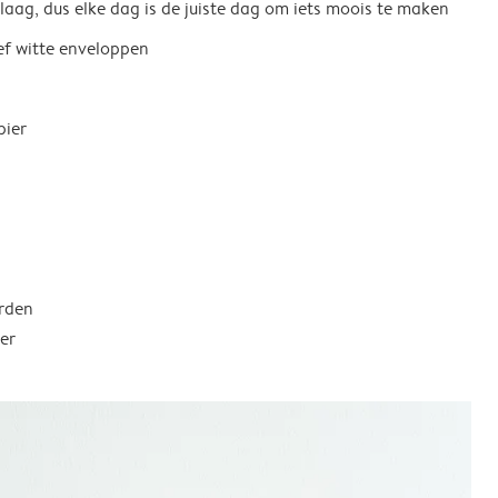
 laag, dus elke dag is de juiste dag om iets moois te maken
ief witte enveloppen
pier
rden
er