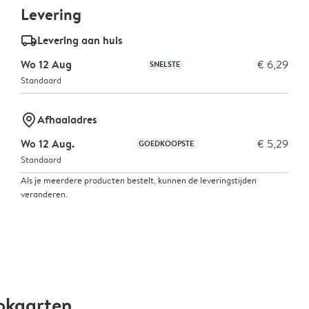
Levering
delivery_standard_v2
Levering aan huis
Wo 12 Aug
€ 6,29
SNELSTE
Standaard
marker-pin
Afhaaladres
Wo 12 Aug.
€ 5,29
GOEDKOOPSTE
Standaard
Als je meerdere producten bestelt, kunnen de leveringstijden
veranderen.
okaarten