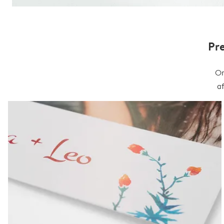
Pr
On
a