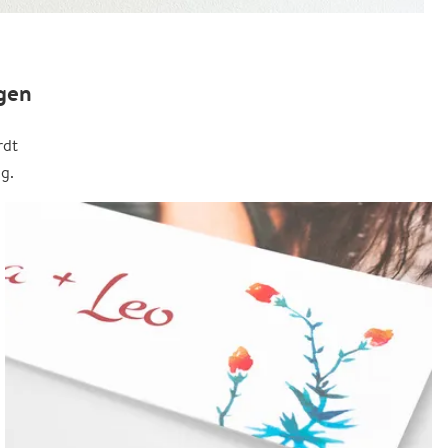
gen
rdt
g.