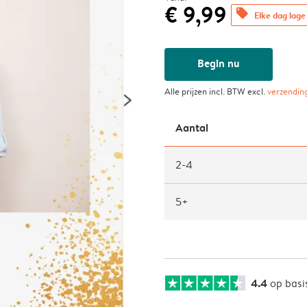
€ 9,99
offers
Elke dag lage 
Begin nu
Alle prijzen incl. BTW excl.
verzendin
Aantal
2-4
5+
4.4
op basi