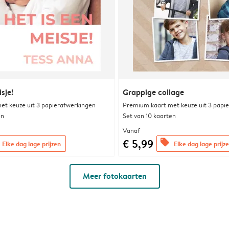
sje!
Grappige collage
et keuze uit 3 papierafwerkingen
Premium kaart met keuze uit 3 papi
en
Set van 10 kaarten
Vanaf
€ 5,99
offers
Elke dag lage prijzen
Elke dag lage prijz
Meer fotokaarten