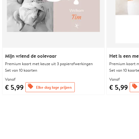
Mijn vriend de ooievaar
Het is een mei
Premium kaart met keuze uit 3 papierafwerkingen
Premium kaart m
Set van 10 kaarten
Set van 10 kaart
Vanaf
Vanaf
€ 5,99
€ 5,99
offers
offers
Elke dag lage prijzen