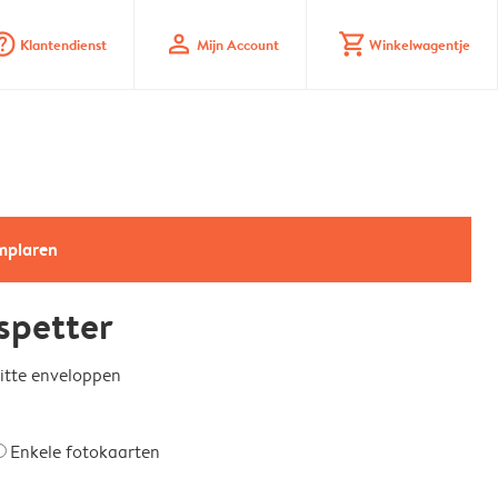
_mark_circle
profile
shopping_cart
Klantendienst
Mijn Account
Winkelwagentje
emplaren
spetter
witte enveloppen
Enkele fotokaarten