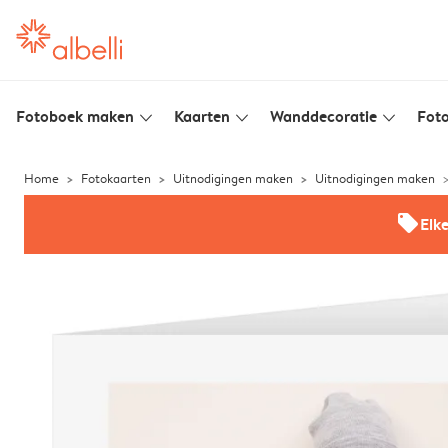
Fotoboek maken
Kaarten
Wanddecoratie
Foto
slim_arrow_down
slim_arrow_down
slim_arrow_down
Home
Fotokaarten
Uitnodigingen maken
Uitnodigingen maken
offers
Elk