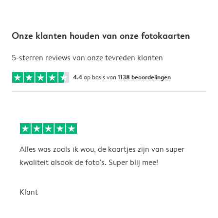
Onze klanten houden van onze fotokaarten
5-sterren reviews van onze tevreden klanten
4.4
op basis van
1138 beoordelingen
Alles was zoals ik wou, de kaartjes zijn van super
W
kwaliteit alsook de foto's. Super blij mee!
t
j
t
Klant