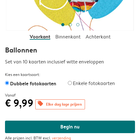
Voorkant
Binnenkant
Achterkant
Ballonnen
Set van 10 kaarten inclusief witte enveloppen
Kies een kaartsoort:
Dubbele fotokaarten
Enkele fotokaarten
Vanaf
€ 9,99
offers
Elke dag lage prijzen
Begin nu
Alle prijzen incl. BTW excl.
verzending