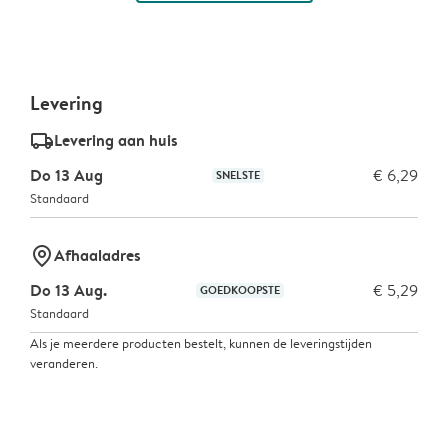
Levering
delivery_standard_v2
Levering aan huis
Do 13 Aug
€ 6,29
SNELSTE
Standaard
marker-pin
Afhaaladres
Do 13 Aug.
€ 5,29
GOEDKOOPSTE
Standaard
Als je meerdere producten bestelt, kunnen de leveringstijden
veranderen.