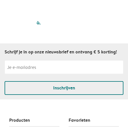
filled-pagination
outlined-paginatio
outlined-paginat
outlined-pagin
outlined-pag
outlined-p
Schrijf je in op onze nieuwsbrief en ontvang € 5 korting!
Inschrijven
Producten
Favorieten