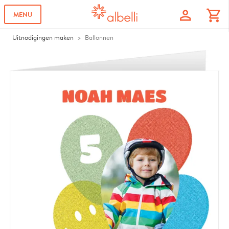
profile
shopping_cart
MENU
Uitnodigingen maken
Ballonnen