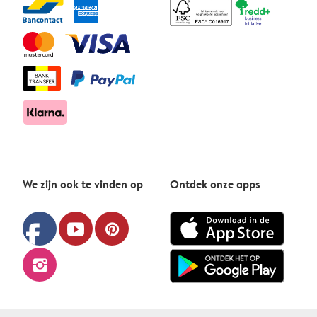
We zijn ook te vinden op
Ontdek onze apps
facebook
youtube
pinterest
instagram