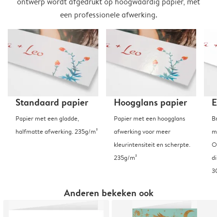
ontwerp wordt afgedrukt op hoogwaardig papier, met
een professionele afwerking.
Standaard papier
Hoogglans papier
E
Papier met een gladde,
Papier met een hoogglans
B
halfmatte afwerking. 235g/m²
afwerking voor meer
m
kleurintensiteit en scherpte.
O
235g/m²
d
3
Anderen bekeken ook