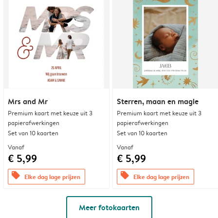
Mrs and Mr
Sterren, maan en magie
Premium kaart met keuze uit 3
Premium kaart met keuze uit 3
papierafwerkingen
papierafwerkingen
Set van 10 kaarten
Set van 10 kaarten
Vanaf
Vanaf
€ 5,99
€ 5,99
offers
offers
Elke dag lage prijzen
Elke dag lage prijzen
Meer fotokaarten