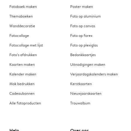
Fotoboek maken
Poster maken
Themaboeken
Foto op aluminium
Wanddecoratie
Foto op canvas
Fotocollage
Foto op forex
Fotocollage met lijst
Foto op plexiglas
Foto’s afdrukken
Bedankkaartjes
Kaarten maken
Uitnodigingen maken
Kalender maken
Verjaardagskalenders maken
Mok bedrukken
Kerstkaarten
Cadeaubonnen
Nieuwjaarskaarten
Alle fotoproducten
Trouwalbum
Help
Over ons