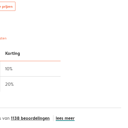
e prijzen
sten
Korting
10%
20%
1138 beoordelingen
lees meer
s van