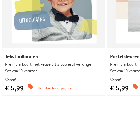
Tekstballonnen
Pastelkleuren
Premium kaart met keuze uit 3 papierafwerkingen
Premium kaart m
Set van 10 kaarten
Set van 10 kaart
Vanaf
Vanaf
€ 5,99
€ 5,99
offers
offers
Elke dag lage prijzen