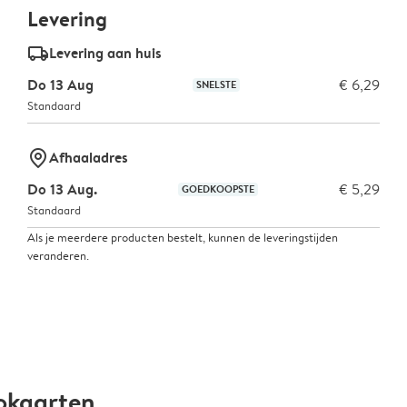
Levering
delivery_standard_v2
Levering aan huis
Do 13 Aug
€ 6,29
SNELSTE
Standaard
marker-pin
Afhaaladres
Do 13 Aug.
€ 5,29
GOEDKOOPSTE
Standaard
Als je meerdere producten bestelt, kunnen de leveringstijden
veranderen.
okaarten