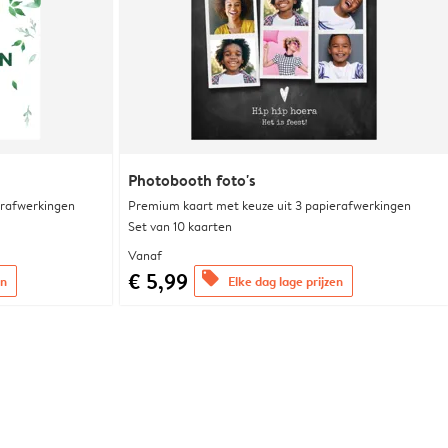
Photobooth foto's
erafwerkingen
Premium kaart met keuze uit 3 papierafwerkingen
Set van 10 kaarten
Vanaf
€ 5,99
offers
en
Elke dag lage prijzen