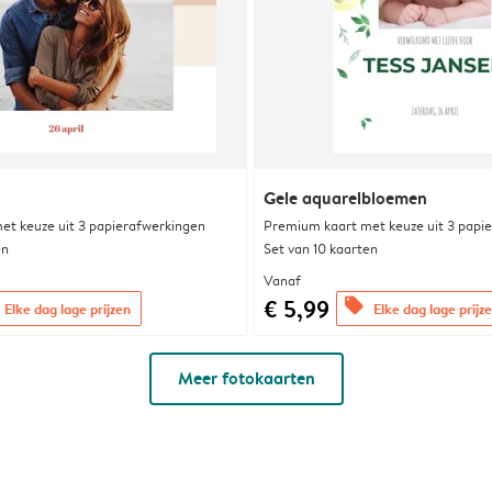
Gele aquarelbloemen
et keuze uit 3 papierafwerkingen
Premium kaart met keuze uit 3 papi
en
Set van 10 kaarten
Vanaf
€ 5,99
offers
Elke dag lage prijzen
Elke dag lage prijz
Meer fotokaarten