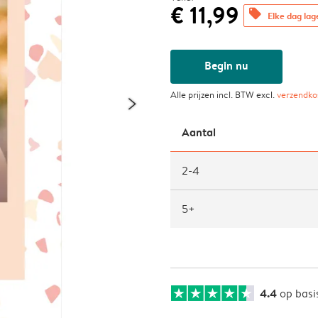
€ 11,99
offers
Elke dag lag
Begin nu
Alle prijzen incl. BTW excl.
verzendko
Aantal
2-4
5+
4.4
op basi