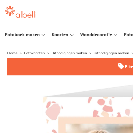
Fotoboek maken
Kaarten
Wanddecoratie
Foto
slim_arrow_down
slim_arrow_down
slim_arrow_down
Home
Fotokaarten
Uitnodigingen maken
Uitnodigingen maken
offers
Elk