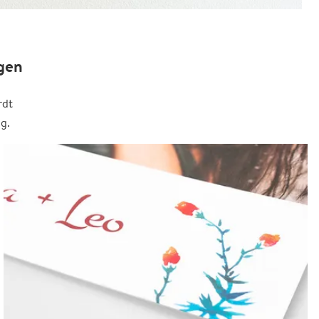
gen
rdt
g.