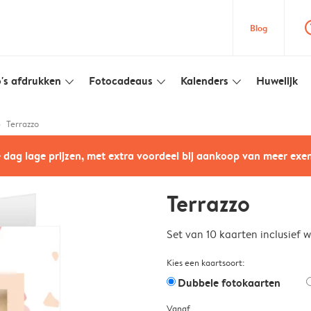
question
Blog
's afdrukken
Fotocadeaus
Kalenders
Huwelijk
slim_arrow_down
slim_arrow_down
slim_arrow_down
Terrazzo
e dag lage prijzen, met extra voordeel bij aankoop van meer ex
Terrazzo
Set van 10 kaarten inclusief 
Kies een kaartsoort:
Dubbele fotokaarten
Vanaf