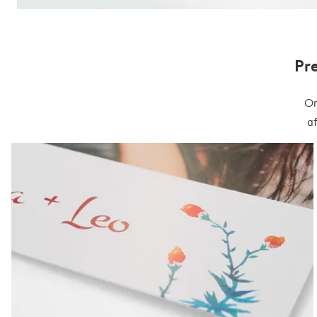
Pr
On
a