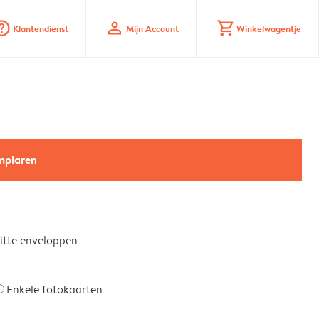
_mark_circle
profile
shopping_cart
Klantendienst
Mijn Account
Winkelwagentje
emplaren
witte enveloppen
Enkele fotokaarten