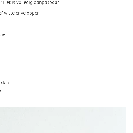
? Het is volledig aanpasbaar
ief witte enveloppen
pier
rden
er