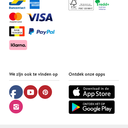
We zijn ook te vinden op
Ontdek onze apps
facebook
youtube
pinterest
instagram