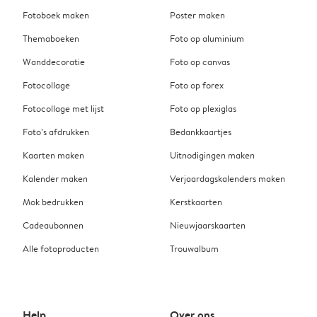
Fotoboek maken
Poster maken
Themaboeken
Foto op aluminium
Wanddecoratie
Foto op canvas
Fotocollage
Foto op forex
Fotocollage met lijst
Foto op plexiglas
Foto’s afdrukken
Bedankkaartjes
Kaarten maken
Uitnodigingen maken
Kalender maken
Verjaardagskalenders maken
Mok bedrukken
Kerstkaarten
Cadeaubonnen
Nieuwjaarskaarten
Alle fotoproducten
Trouwalbum
Help
Over ons