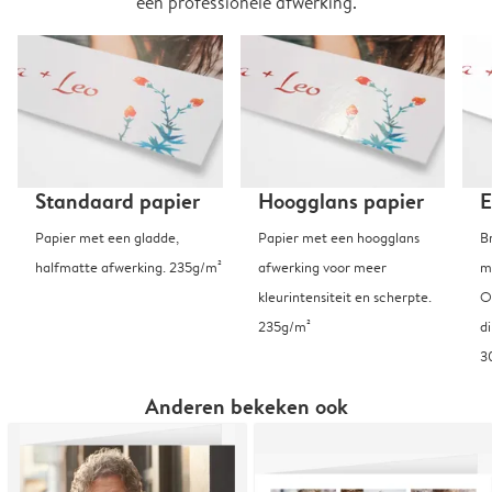
een professionele afwerking.
Standaard papier
Hoogglans papier
E
Papier met een gladde,
Papier met een hoogglans
B
halfmatte afwerking. 235g/m²
afwerking voor meer
m
kleurintensiteit en scherpte.
O
235g/m²
d
3
Anderen bekeken ook