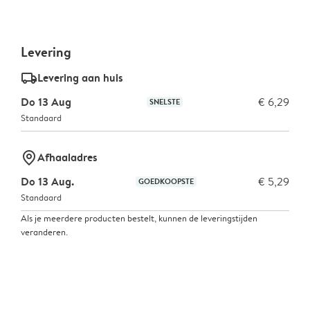
Levering
delivery_standard_v2
Levering aan huis
Do 13 Aug
€ 6,29
SNELSTE
Standaard
marker-pin
Afhaaladres
Do 13 Aug.
€ 5,29
GOEDKOOPSTE
Standaard
Als je meerdere producten bestelt, kunnen de leveringstijden
veranderen.