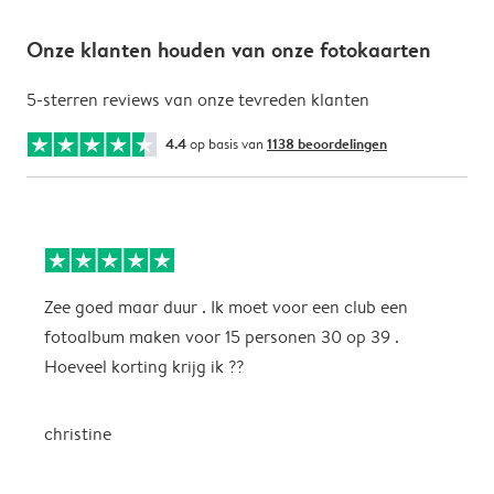
Onze klanten houden van onze fotokaarten
5-sterren reviews van onze tevreden klanten
4.4
op basis van
1138 beoordelingen
Zee goed maar duur . Ik moet voor een club een
M
fotoalbum maken voor 15 personen 30 op 39 .
k
Hoeveel korting krijg ik ??
b
christine
J