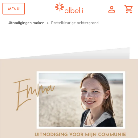
profile
shopping_cart
MENU
Uitnodigingen maken
Pastelkleurige achtergrond