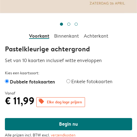
Voorkant
Binnenkant
Achterkant
Pastelkleurige achtergrond
Set van 10 kaarten inclusief witte enveloppen
Kies een kaartsoort:
Dubbele fotokaarten
Enkele fotokaarten
Vanaf
€ 11,99
offers
Elke dag lage prijzen
Begin nu
Alle prijzen incl. BTW excl.
verzendkosten