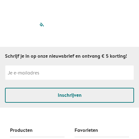
filled-pagination
outlined-paginatio
outlined-paginat
outlined-pagin
outlined-pag
outlined-p
Schrijf je in op onze nieuwsbrief en ontvang € 5 korting!
Inschrijven
Producten
Favorieten