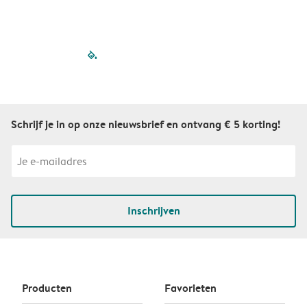
filled-pagination
outlined-paginatio
outlined-paginat
outlined-pagin
outlined-pag
outlined-p
Schrijf je in op onze nieuwsbrief en ontvang € 5 korting!
Inschrijven
Producten
Favorieten