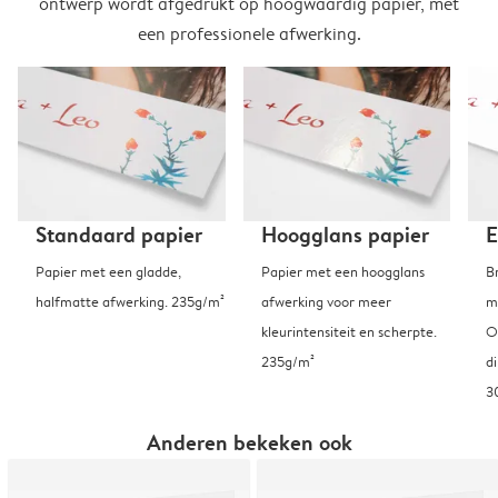
ontwerp wordt afgedrukt op hoogwaardig papier, met
een professionele afwerking.
Standaard papier
Hoogglans papier
E
Papier met een gladde,
Papier met een hoogglans
B
halfmatte afwerking. 235g/m²
afwerking voor meer
m
kleurintensiteit en scherpte.
O
235g/m²
d
3
Anderen bekeken ook