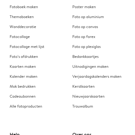
Fotoboek maken
Poster maken
Themaboeken
Foto op aluminium
Wanddecoratie
Foto op canvas
Fotocollage
Foto op forex
Fotocollage met lijst
Foto op plexiglas
Foto’s afdrukken
Bedankkaartjes
Kaarten maken
Uitnodigingen maken
Kalender maken
Verjaardagskalenders maken
Mok bedrukken
Kerstkaarten
Cadeaubonnen
Nieuwjaarskaarten
Alle fotoproducten
Trouwalbum
Help
Over ons