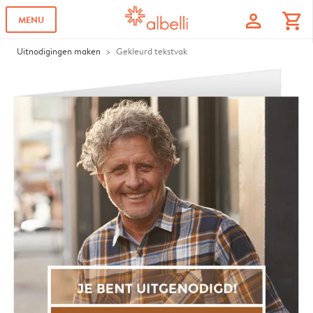
profile
shopping_cart
MENU
Uitnodigingen maken
Gekleurd tekstvak