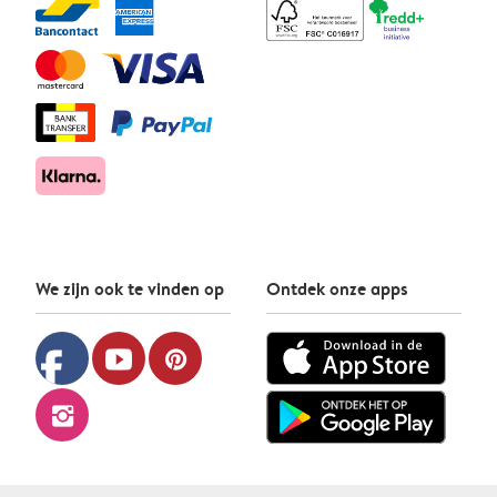
We zijn ook te vinden op
Ontdek onze apps
facebook
youtube
pinterest
instagram