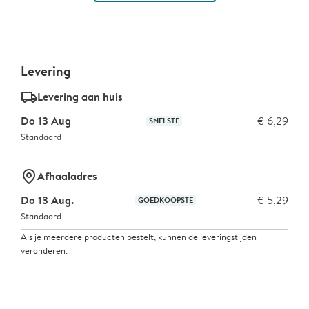
Levering
delivery_standard_v2
Levering aan huis
Do 13 Aug
€ 6,29
SNELSTE
Standaard
marker-pin
Afhaaladres
Do 13 Aug.
€ 5,29
GOEDKOOPSTE
Standaard
Als je meerdere producten bestelt, kunnen de leveringstijden
veranderen.