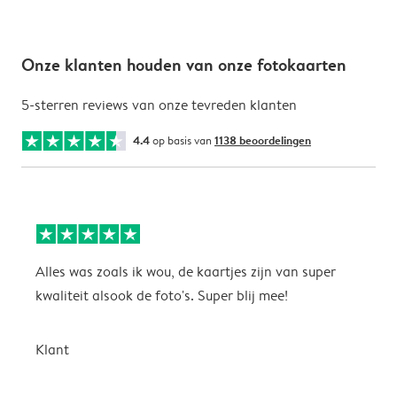
Onze klanten houden van onze fotokaarten
5-sterren reviews van onze tevreden klanten
4.4
op basis van
1138 beoordelingen
Alles was zoals ik wou, de kaartjes zijn van super
W
kwaliteit alsook de foto's. Super blij mee!
t
j
t
Klant