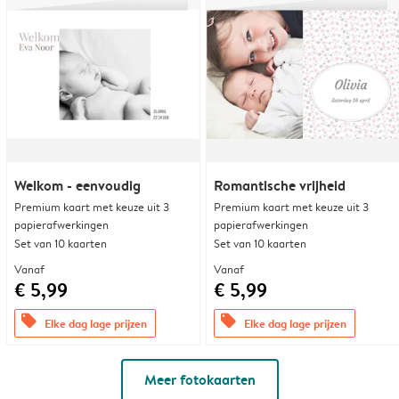
Welkom - eenvoudig
Romantische vrijheid
Premium kaart met keuze uit 3
Premium kaart met keuze uit 3
papierafwerkingen
papierafwerkingen
Set van 10 kaarten
Set van 10 kaarten
Vanaf
Vanaf
€ 5,99
€ 5,99
offers
offers
Elke dag lage prijzen
Elke dag lage prijzen
Meer fotokaarten