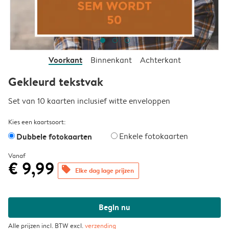
Voorkant
Binnenkant
Achterkant
Gekleurd tekstvak
Set van 10 kaarten inclusief witte enveloppen
Kies een kaartsoort:
Dubbele fotokaarten
Enkele fotokaarten
Vanaf
€ 9,99
offers
Elke dag lage prijzen
Begin nu
Alle prijzen incl. BTW excl.
verzending