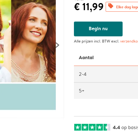
€ 11,99
offers
Elke dag lag
Begin nu
Alle prijzen incl. BTW excl.
verzendko
Aantal
2-4
5+
4.4
op basi