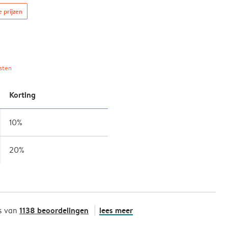
e prijzen
sten
Korting
10%
20%
1138 beoordelingen
lees meer
s van