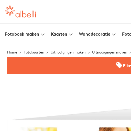
Fotoboek maken
Kaarten
Wanddecoratie
Foto
slim_arrow_down
slim_arrow_down
slim_arrow_down
Home
Fotokaarten
Uitnodigingen maken
Uitnodigingen maken
offers
Elk