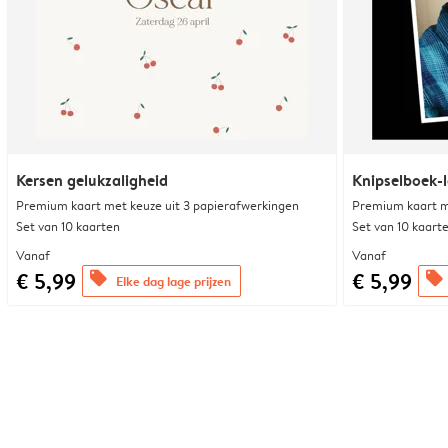
Kersen gelukzaligheid
Knipselboek-
Premium kaart met keuze uit 3 papierafwerkingen
Premium kaart m
Set van 10 kaarten
Set van 10 kaart
Vanaf
Vanaf
€ 5,99
€ 5,99
offers
offers
Elke dag lage prijzen