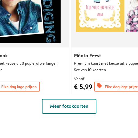
look
Piñata Feest
et keuze uit 3 papierafwerkingen
Premium kaart met keuze uit 3 papi
en
Set van 10 kaarten
Vanaf
€ 5,99
offers
Elke dag lage prijzen
Elke dag lage prijz
Meer fotokaarten