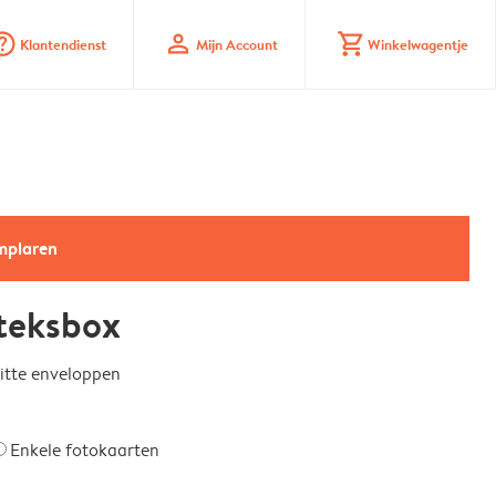
_mark_circle
profile
shopping_cart
Klantendienst
Mijn Account
Winkelwagentje
emplaren
teksbox
witte enveloppen
Enkele fotokaarten