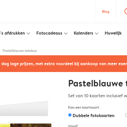
question
Blog
's afdrukken
Fotocadeaus
Kalenders
Huwelijk
slim_arrow_down
slim_arrow_down
slim_arrow_down
Pastelblauwe teksbox
e dag lage prijzen, met extra voordeel bij aankoop van meer ex
Pastelblauwe 
Set van 10 kaarten inclusief 
Kies een kaartsoort:
Dubbele fotokaarten
Vanaf