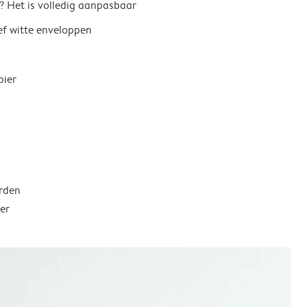
? Het is volledig aanpasbaar
ief witte enveloppen
pier
rden
er