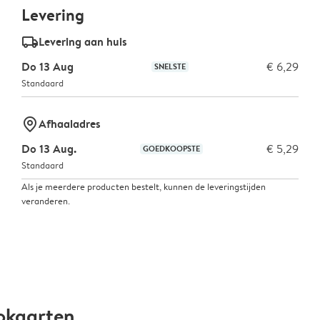
Levering
delivery_standard_v2
Levering aan huis
Do 13 Aug
€ 6,29
SNELSTE
Standaard
marker-pin
Afhaaladres
Do 13 Aug.
€ 5,29
GOEDKOOPSTE
Standaard
Als je meerdere producten bestelt, kunnen de leveringstijden
veranderen.
okaarten