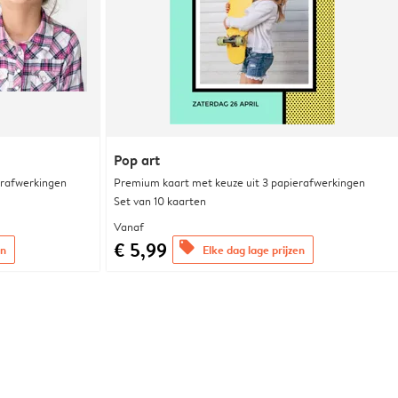
Pop art
erafwerkingen
Premium kaart met keuze uit 3 papierafwerkingen
Set van 10 kaarten
Vanaf
€ 5,99
offers
en
Elke dag lage prijzen