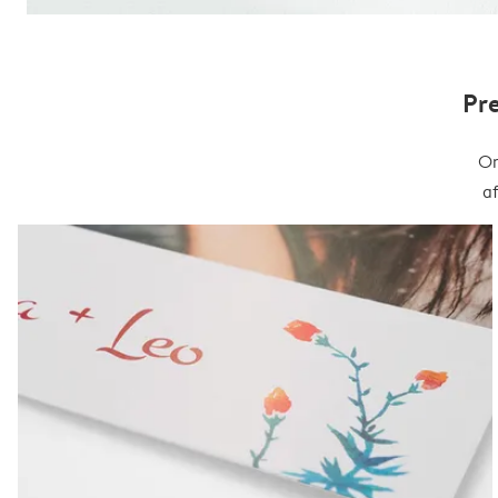
Pr
On
a