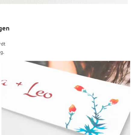
gen
rdt
g.