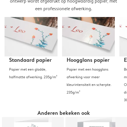
ontwerp wordt afgedrukt op hoogwaardig papier, met
een professionele afwerking.
Standaard papier
Hoogglans papier
E
Papier met een gladde,
Papier met een hoogglans
B
halfmatte afwerking. 235g/m²
afwerking voor meer
m
kleurintensiteit en scherpte.
O
235g/m²
d
3
Anderen bekeken ook