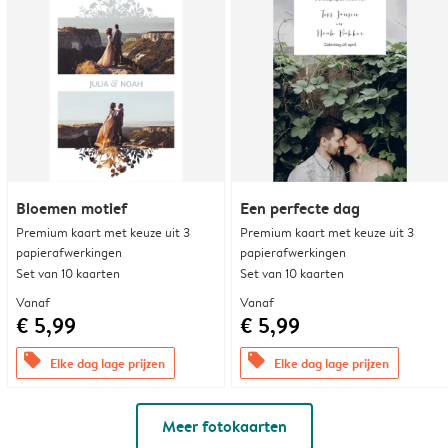
Bloemen motief
Een perfecte dag
Premium kaart met keuze uit 3
Premium kaart met keuze uit 3
papierafwerkingen
papierafwerkingen
Set van 10 kaarten
Set van 10 kaarten
Vanaf
Vanaf
€ 5,99
€ 5,99
offers
offers
Elke dag lage prijzen
Elke dag lage prijzen
Meer fotokaarten