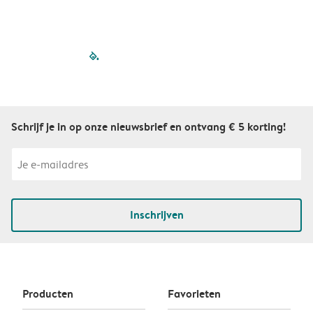
filled-pagination
outlined-paginatio
outlined-paginat
outlined-pagin
outlined-pag
outlined-p
Schrijf je in op onze nieuwsbrief en ontvang € 5 korting!
Inschrijven
Producten
Favorieten