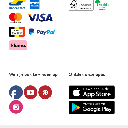
We zijn ook te vinden op
Ontdek onze apps
facebook
youtube
pinterest
instagram