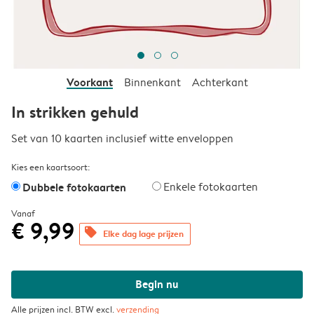
Voorkant
Binnenkant
Achterkant
In strikken gehuld
Set van 10 kaarten inclusief witte enveloppen
Kies een kaartsoort:
Dubbele fotokaarten
Enkele fotokaarten
Vanaf
€ 9,99
offers
Elke dag lage prijzen
Begin nu
Alle prijzen incl. BTW excl.
verzending