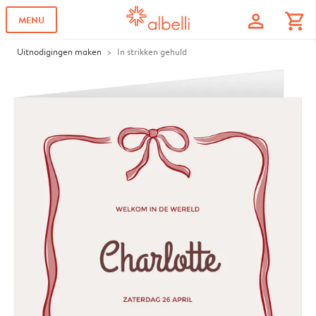
profile
shopping_cart
MENU
Uitnodigingen maken
In strikken gehuld