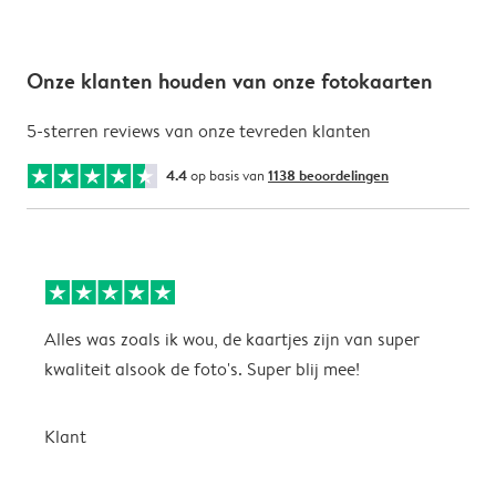
Onze klanten houden van onze fotokaarten
5-sterren reviews van onze tevreden klanten
4.4
op basis van
1138 beoordelingen
Alles was zoals ik wou, de kaartjes zijn van super
W
kwaliteit alsook de foto's. Super blij mee!
t
j
t
Klant