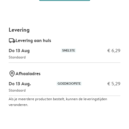
Levering
delivery_standard_v2
Levering aan huis
Do 13 Aug
€ 6,29
SNELSTE
Standaard
marker-pin
Afhaaladres
Do 13 Aug.
€ 5,29
GOEDKOOPSTE
Standaard
Als je meerdere producten bestelt, kunnen de leveringstijden
veranderen.