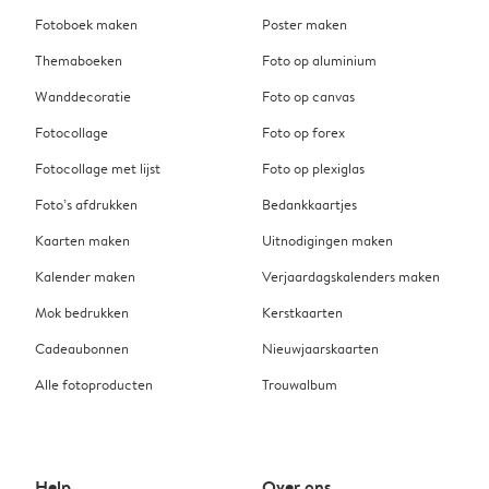
Fotoboek maken
Poster maken
Themaboeken
Foto op aluminium
Wanddecoratie
Foto op canvas
Fotocollage
Foto op forex
Fotocollage met lijst
Foto op plexiglas
Foto’s afdrukken
Bedankkaartjes
Kaarten maken
Uitnodigingen maken
Kalender maken
Verjaardagskalenders maken
Mok bedrukken
Kerstkaarten
Cadeaubonnen
Nieuwjaarskaarten
Alle fotoproducten
Trouwalbum
Help
Over ons