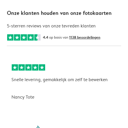
Onze klanten houden van onze fotokaarten
5-sterren reviews van onze tevreden klanten
4.4
op basis van
1138 beoordelingen
Snelle levering, gemakkelijk om zelf te bewerken
D
i
Nancy Tote
filled-pagination
outlined-paginatio
outlined-paginat
outlined-pagin
outlined-pag
outlined-p