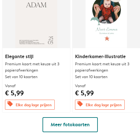
Elegante stijl
Kinderkamer-illustratie
Premium kaart met keuze uit 3
Premium kaart met keuze uit 3
papierafwerkingen
papierafwerkingen
Set van 10 kaarten
Set van 10 kaarten
Vanaf
Vanaf
€ 5,99
€ 5,99
offers
offers
Elke dag lage prijzen
Elke dag lage prijzen
Meer fotokaarten