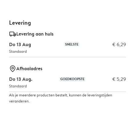
Levering
delivery_standard_v2
Levering aan huis
Do 13 Aug
€ 6,29
SNELSTE
Standaard
marker-pin
Afhaaladres
Do 13 Aug.
€ 5,29
GOEDKOOPSTE
Standaard
Als je meerdere producten bestelt, kunnen de leveringstijden
veranderen.