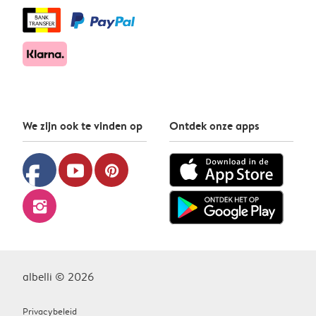
We zijn ook te vinden op
Ontdek onze apps
facebook
youtube
pinterest
instagram
albelli © 2026
Privacybeleid