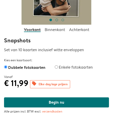
Voorkant
Binnenkant
Achterkant
Snapshots
Set van 10 kaarten inclusief witte enveloppen
Kies een kaartsoort:
Dubbele fotokaarten
Enkele fotokaarten
Vanaf
€ 11,99
offers
Elke dag lage prijzen
Begin nu
Alle prijzen incl. BTW excl.
verzendkosten