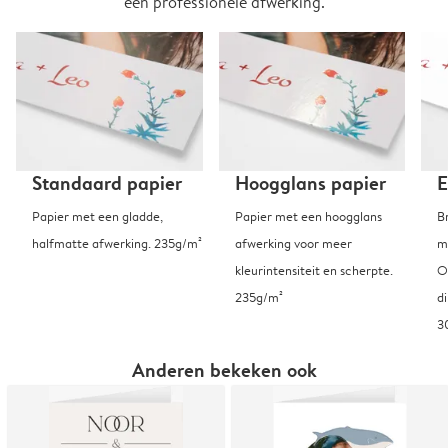
een professionele afwerking.
Standaard papier
Hoogglans papier
E
Papier met een gladde,
Papier met een hoogglans
B
halfmatte afwerking. 235g/m²
afwerking voor meer
m
kleurintensiteit en scherpte.
O
235g/m²
d
3
Anderen bekeken ook