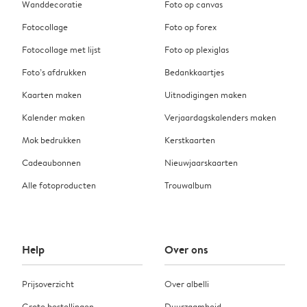
Wanddecoratie
Foto op canvas
Fotocollage
Foto op forex
Fotocollage met lijst
Foto op plexiglas
Foto’s afdrukken
Bedankkaartjes
Kaarten maken
Uitnodigingen maken
Kalender maken
Verjaardagskalenders maken
Mok bedrukken
Kerstkaarten
Cadeaubonnen
Nieuwjaarskaarten
Alle fotoproducten
Trouwalbum
Help
Over ons
Prijsoverzicht
Over albelli
Grote bestellingen
Duurzaamheid