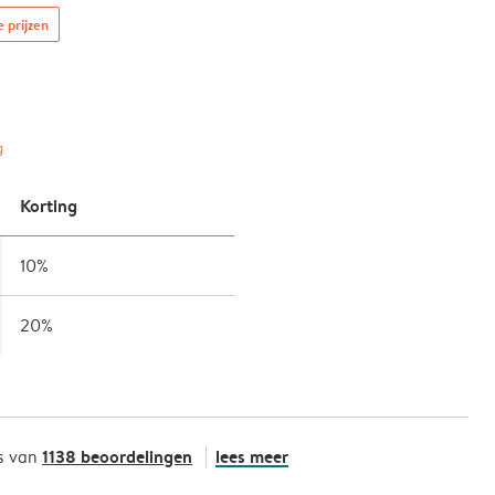
e prijzen
g
Korting
10%
20%
1138 beoordelingen
lees meer
s van