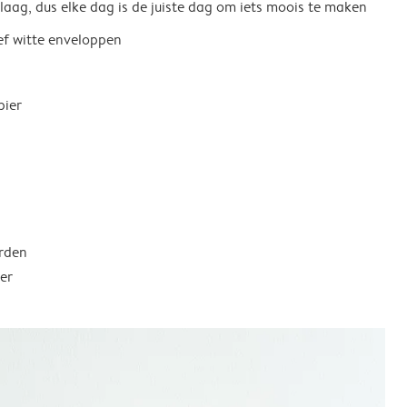
 laag, dus elke dag is de juiste dag om iets moois te maken
ief witte enveloppen
pier
rden
er