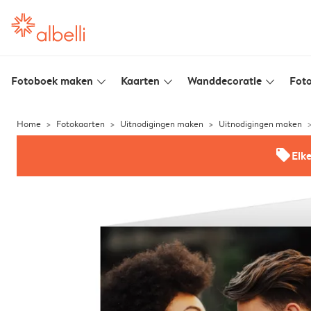
Fotoboek maken
Kaarten
Wanddecoratie
Foto
slim_arrow_down
slim_arrow_down
slim_arrow_down
Home
Fotokaarten
Uitnodigingen maken
Uitnodigingen maken
offers
Elk