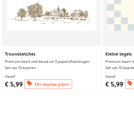
Trouwsketches
Kleine tegels
Premium kaart met keuze uit 3 papierafwerkingen
Premium kaart m
Set van 10 kaarten
Set van 10 kaart
Vanaf
Vanaf
€ 5,99
€ 5,99
offers
offers
Elke dag lage prijzen