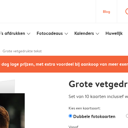
question
Blog
's afdrukken
Fotocadeaus
Kalenders
Huwelijk
slim_arrow_down
slim_arrow_down
slim_arrow_down
Grote vetgedrukte tekst
e dag lage prijzen, met extra voordeel bij aankoop van meer ex
Grote vetgedr
Set van 10 kaarten inclusief 
Kies een kaartsoort:
Dubbele fotokaarten
Vanaf