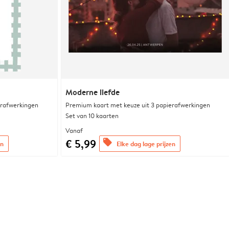
Moderne liefde
erafwerkingen
Premium kaart met keuze uit 3 papierafwerkingen
Set van 10 kaarten
Vanaf
€ 5,99
offers
en
Elke dag lage prijzen