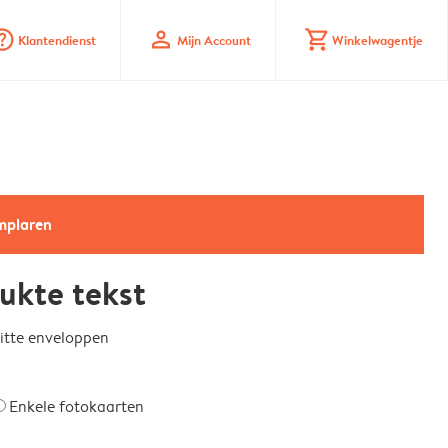
_mark_circle
profile
shopping_cart
Klantendienst
Mijn Account
Winkelwagentje
emplaren
ukte tekst
witte enveloppen
Enkele fotokaarten