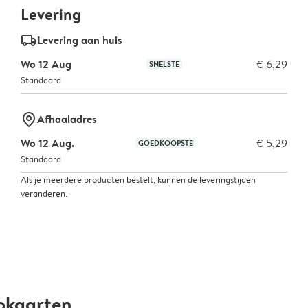
Levering
delivery_standard_v2
Levering aan huis
Wo 12 Aug
€ 6,29
SNELSTE
Standaard
marker-pin
Afhaaladres
Wo 12 Aug.
€ 5,29
GOEDKOOPSTE
Standaard
Als je meerdere producten bestelt, kunnen de leveringstijden
veranderen.
okaarten