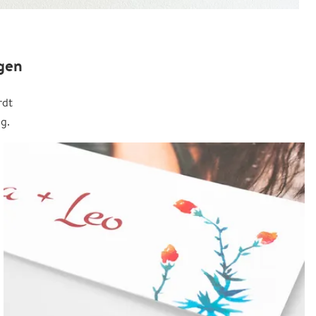
gen
rdt
g.