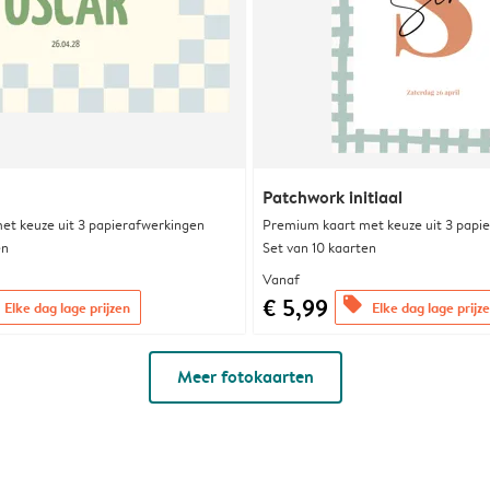
Patchwork initiaal
et keuze uit 3 papierafwerkingen
Premium kaart met keuze uit 3 papi
en
Set van 10 kaarten
Vanaf
€ 5,99
offers
Elke dag lage prijzen
Elke dag lage prijz
Meer fotokaarten