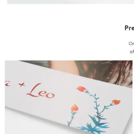
Pr
On
a