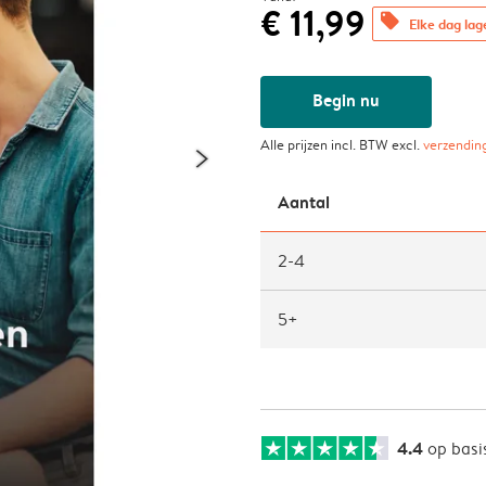
€ 11,99
offers
Elke dag lag
Begin nu
Alle prijzen incl. BTW excl.
verzendin
Aantal
2-4
5+
4.4
op basi