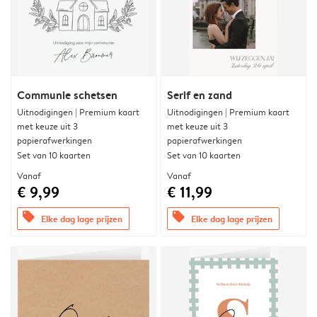
Communie schetsen
Serif en zand
Uitnodigingen | Premium kaart
Uitnodigingen | Premium kaart
met keuze uit 3
met keuze uit 3
papierafwerkingen
papierafwerkingen
Set van 10 kaarten
Set van 10 kaarten
Vanaf
Vanaf
€ 9,99
€ 11,99
offers
offers
Elke dag lage prijzen
Elke dag lage prijzen