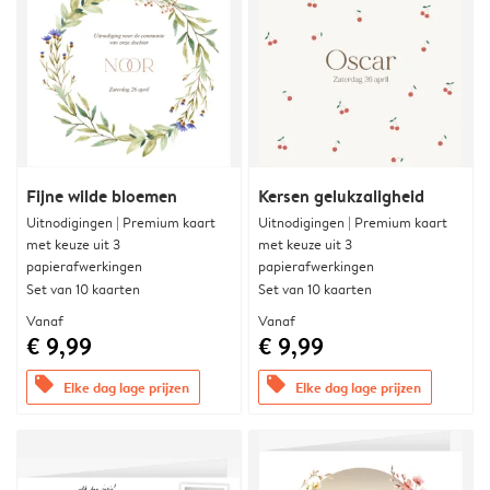
Fijne wilde bloemen
Kersen gelukzaligheid
Uitnodigingen | Premium kaart
Uitnodigingen | Premium kaart
met keuze uit 3
met keuze uit 3
papierafwerkingen
papierafwerkingen
Set van 10 kaarten
Set van 10 kaarten
Vanaf
Vanaf
€ 9,99
€ 9,99
offers
offers
Elke dag lage prijzen
Elke dag lage prijzen