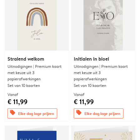
Stralend welkom
Initialen in bloei
Uitnodigingen | Premium kaart
Uitnodigingen | Premium kaart
met keuze uit 3
met keuze uit 3
papierafwerkingen
papierafwerkingen
Set van 10 kaarten
Set van 10 kaarten
Vanaf
Vanaf
€ 11,99
€ 11,99
offers
offers
Elke dag lage prijzen
Elke dag lage prijzen