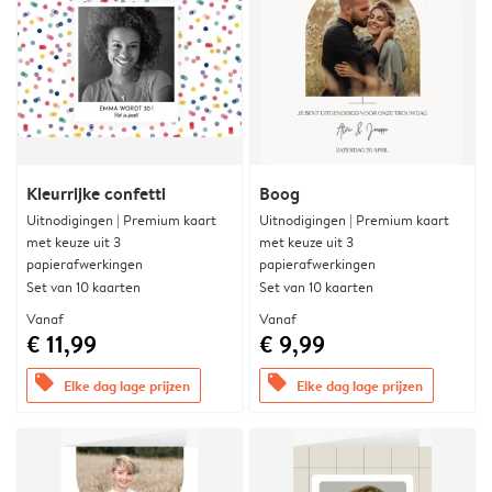
Kleurrijke confetti
Boog
Uitnodigingen | Premium kaart
Uitnodigingen | Premium kaart
met keuze uit 3
met keuze uit 3
papierafwerkingen
papierafwerkingen
Set van 10 kaarten
Set van 10 kaarten
Vanaf
Vanaf
€ 11,99
€ 9,99
offers
offers
Elke dag lage prijzen
Elke dag lage prijzen