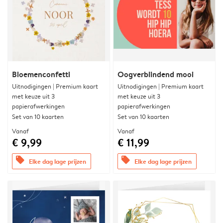
Bloemenconfetti
Oogverblindend mooi
Uitnodigingen | Premium kaart
Uitnodigingen | Premium kaart
met keuze uit 3
met keuze uit 3
papierafwerkingen
papierafwerkingen
Set van 10 kaarten
Set van 10 kaarten
Vanaf
Vanaf
€ 9,99
€ 11,99
offers
offers
Elke dag lage prijzen
Elke dag lage prijzen