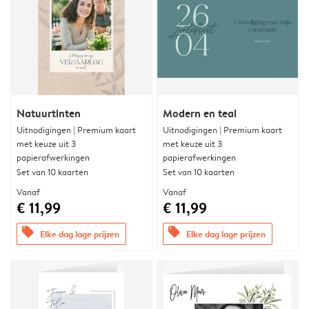
Natuurtinten
Modern en teal
Uitnodigingen | Premium kaart
Uitnodigingen | Premium kaart
met keuze uit 3
met keuze uit 3
papierafwerkingen
papierafwerkingen
Set van 10 kaarten
Set van 10 kaarten
Vanaf
Vanaf
€ 11,99
€ 11,99
offers
offers
Elke dag lage prijzen
Elke dag lage prijzen