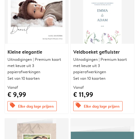
Kleine elegantie
Veldboeket gefluister
Uitnodigingen | Premium kaart
Uitnodigingen | Premium kaart
met keuze uit 3
met keuze uit 3
papierafwerkingen
papierafwerkingen
Set van 10 kaarten
Set van 10 kaarten
Vanaf
Vanaf
€ 9,99
€ 11,99
offers
offers
Elke dag lage prijzen
Elke dag lage prijzen