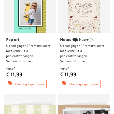
Pop art
Natuurlijk huwelijk
Uitnodigingen | Premium kaart
Uitnodigingen | Premium kaart
met keuze uit 3
met keuze uit 3
papierafwerkingen
papierafwerkingen
Set van 10 kaarten
Set van 10 kaarten
Vanaf
Vanaf
€ 11,99
€ 11,99
offers
offers
Elke dag lage prijzen
Elke dag lage prijzen