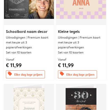
Schoolbord naam decor
Kleine tegels
Uitnodigingen | Premium kaart
Uitnodigingen | Premium kaart
met keuze uit 3
met keuze uit 3
papierafwerkingen
papierafwerkingen
Set van 10 kaarten
Set van 10 kaarten
Vanaf
Vanaf
€ 11,99
€ 11,99
offers
offers
Elke dag lage prijzen
Elke dag lage prijzen