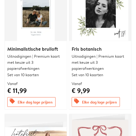
Minimalistische bruiloft
Fris botanisch
Uitnodigingen | Premium kaart
Uitnodigingen | Premium kaart
met keuze uit 3
met keuze uit 3
papierafwerkingen
papierafwerkingen
Set van 10 kaarten
Set van 10 kaarten
Vanaf
Vanaf
€ 11,99
€ 9,99
offers
offers
Elke dag lage prijzen
Elke dag lage prijzen