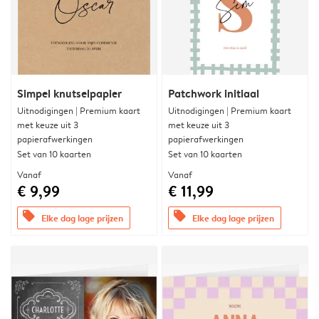
Simpel knutselpapier
Patchwork initiaal
Uitnodigingen | Premium kaart
Uitnodigingen | Premium kaart
met keuze uit 3
met keuze uit 3
papierafwerkingen
papierafwerkingen
Set van 10 kaarten
Set van 10 kaarten
Vanaf
Vanaf
€ 9,99
€ 11,99
offers
offers
Elke dag lage prijzen
Elke dag lage prijzen