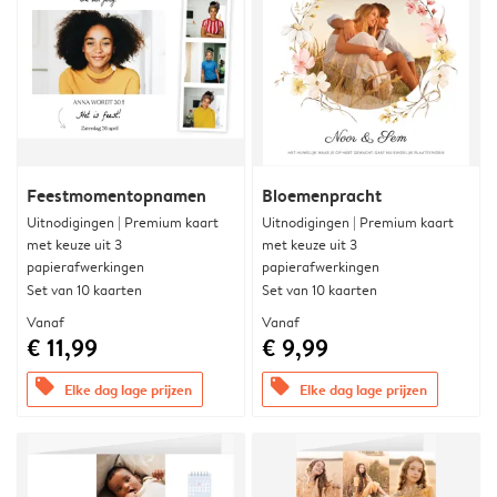
Feestmomentopnamen
Bloemenpracht
Uitnodigingen | Premium kaart
Uitnodigingen | Premium kaart
met keuze uit 3
met keuze uit 3
papierafwerkingen
papierafwerkingen
Set van 10 kaarten
Set van 10 kaarten
Vanaf
Vanaf
€ 11,99
€ 9,99
offers
offers
Elke dag lage prijzen
Elke dag lage prijzen