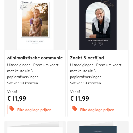
Minimalistische communie
Zacht & verfijnd
Uitnodigingen | Premium kaart
Uitnodigingen | Premium kaart
met keuze uit 3
met keuze uit 3
papierafwerkingen
papierafwerkingen
Set van 10 kaarten
Set van 10 kaarten
Vanaf
Vanaf
€ 11,99
€ 11,99
offers
offers
Elke dag lage prijzen
Elke dag lage prijzen