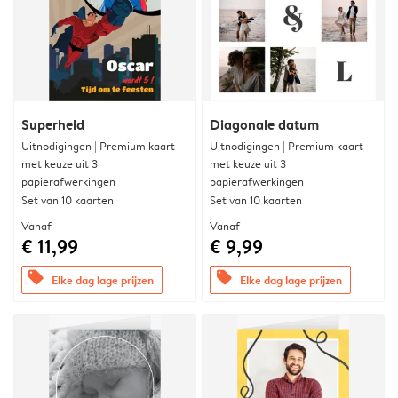
Superheld
Diagonale datum
Uitnodigingen | Premium kaart
Uitnodigingen | Premium kaart
met keuze uit 3
met keuze uit 3
papierafwerkingen
papierafwerkingen
Set van 10 kaarten
Set van 10 kaarten
Vanaf
Vanaf
€ 11,99
€ 9,99
offers
offers
Elke dag lage prijzen
Elke dag lage prijzen