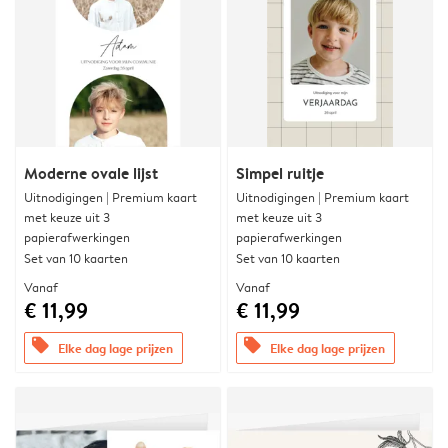
Moderne ovale lijst
Simpel ruitje
Uitnodigingen | Premium kaart
Uitnodigingen | Premium kaart
met keuze uit 3
met keuze uit 3
papierafwerkingen
papierafwerkingen
Set van 10 kaarten
Set van 10 kaarten
Vanaf
Vanaf
€ 11,99
€ 11,99
offers
offers
Elke dag lage prijzen
Elke dag lage prijzen