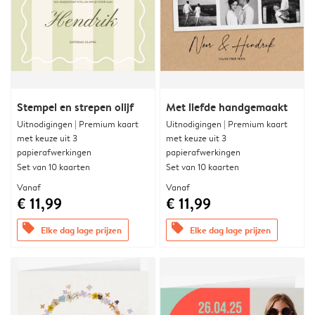
Stempel en strepen olijf
Met liefde handgemaakt
Uitnodigingen | Premium kaart
Uitnodigingen | Premium kaart
met keuze uit 3
met keuze uit 3
papierafwerkingen
papierafwerkingen
Set van 10 kaarten
Set van 10 kaarten
Vanaf
Vanaf
€ 11,99
€ 11,99
offers
offers
Elke dag lage prijzen
Elke dag lage prijzen