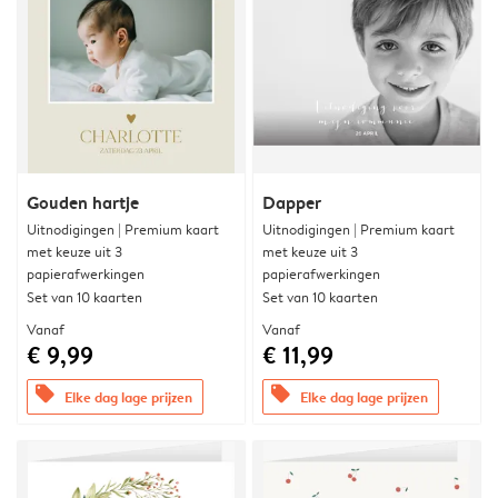
Gouden hartje
Dapper
Uitnodigingen | Premium kaart
Uitnodigingen | Premium kaart
met keuze uit 3
met keuze uit 3
papierafwerkingen
papierafwerkingen
Set van 10 kaarten
Set van 10 kaarten
Vanaf
Vanaf
€ 9,99
€ 11,99
offers
offers
Elke dag lage prijzen
Elke dag lage prijzen