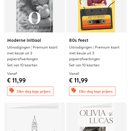
Moderne initiaal
80s feest
Uitnodigingen | Premium kaart
Uitnodigingen | Premium kaart
met keuze uit 3
met keuze uit 3
papierafwerkingen
papierafwerkingen
Set van 10 kaarten
Set van 10 kaarten
Vanaf
Vanaf
€ 11,99
€ 11,99
offers
offers
Elke dag lage prijzen
Elke dag lage prijzen