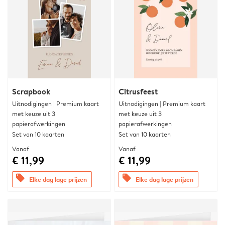
Scrapbook
Citrusfeest
Uitnodigingen | Premium kaart
Uitnodigingen | Premium kaart
met keuze uit 3
met keuze uit 3
papierafwerkingen
papierafwerkingen
Set van 10 kaarten
Set van 10 kaarten
Vanaf
Vanaf
€ 11,99
€ 11,99
offers
offers
Elke dag lage prijzen
Elke dag lage prijzen