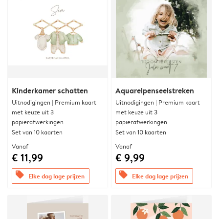
Kinderkamer schatten
Aquarelpenseelstreken
Uitnodigingen | Premium kaart
Uitnodigingen | Premium kaart
met keuze uit 3
met keuze uit 3
papierafwerkingen
papierafwerkingen
Set van 10 kaarten
Set van 10 kaarten
Vanaf
Vanaf
€ 11,99
€ 9,99
offers
offers
Elke dag lage prijzen
Elke dag lage prijzen