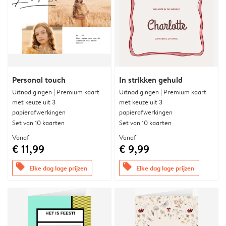
Personal touch
In strikken gehuld
Uitnodigingen | Premium kaart
Uitnodigingen | Premium kaart
met keuze uit 3
met keuze uit 3
papierafwerkingen
papierafwerkingen
Set van 10 kaarten
Set van 10 kaarten
Vanaf
Vanaf
€ 11,99
€ 9,99
offers
offers
Elke dag lage prijzen
Elke dag lage prijzen