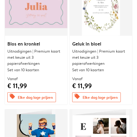
Blos en kronkel
Geluk in bloei
Uitnodigingen | Premium kaart
Uitnodigingen | Premium kaart
met keuze uit 3
met keuze uit 3
papierafwerkingen
papierafwerkingen
Set van 10 kaarten
Set van 10 kaarten
Vanaf
Vanaf
€ 11,99
€ 11,99
offers
offers
Elke dag lage prijzen
Elke dag lage prijzen