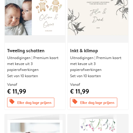
Tweeling schatten
Inkt & klimop
Uitnodigingen | Premium kaart
Uitnodigingen | Premium kaart
met keuze uit 3
met keuze uit 3
papierafwerkingen
papierafwerkingen
Set van 10 kaarten
Set van 10 kaarten
Vanaf
Vanaf
€ 11,99
€ 11,99
offers
offers
Elke dag lage prijzen
Elke dag lage prijzen