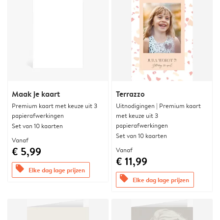
Maak je kaart
Terrazzo
Premium kaart met keuze uit 3
Uitnodigingen | Premium kaart
papierafwerkingen
met keuze uit 3
papierafwerkingen
Set van 10 kaarten
Set van 10 kaarten
Vanaf
€ 5,99
Vanaf
€ 11,99
offers
Elke dag lage prijzen
offers
Elke dag lage prijzen