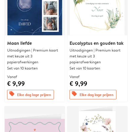
Maan liefde
Eucalyptus en gouden tak
Uitnodigingen | Premium kaart
Uitnodigingen | Premium kaart
met keuze uit 3
met keuze uit 3
papierafwerkingen
papierafwerkingen
Set van 10 kaarten
Set van 10 kaarten
Vanaf
Vanaf
€ 9,99
€ 9,99
offers
offers
Elke dag lage prijzen
Elke dag lage prijzen