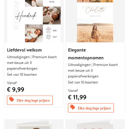
Liefdevol welkom
Elegante
Uitnodigingen | Premium kaart
momentopnamen
met keuze uit 3
Uitnodigingen | Premium kaart
papierafwerkingen
met keuze uit 3
Set van 10 kaarten
papierafwerkingen
Set van 10 kaarten
Vanaf
€ 9,99
Vanaf
€ 11,99
offers
Elke dag lage prijzen
offers
Elke dag lage prijzen