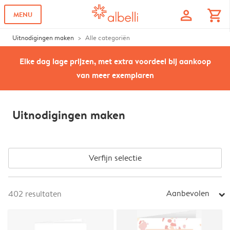
profile
shopping_cart
MENU
Uitnodigingen maken
Alle categoriën
Elke dag lage prijzen, met extra voordeel bij aankoop
van meer exemplaren
Uitnodigingen maken
Verfijn selectie
Aanbevolen
402
resultaten
arrow_right