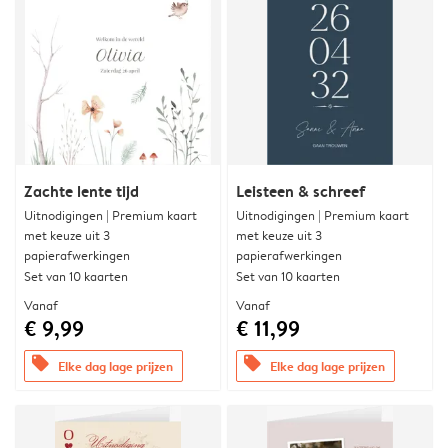
Zachte lente tijd
Leisteen & schreef
Uitnodigingen | Premium kaart
Uitnodigingen | Premium kaart
met keuze uit 3
met keuze uit 3
papierafwerkingen
papierafwerkingen
Set van 10 kaarten
Set van 10 kaarten
Vanaf
Vanaf
€ 9,99
€ 11,99
offers
offers
Elke dag lage prijzen
Elke dag lage prijzen