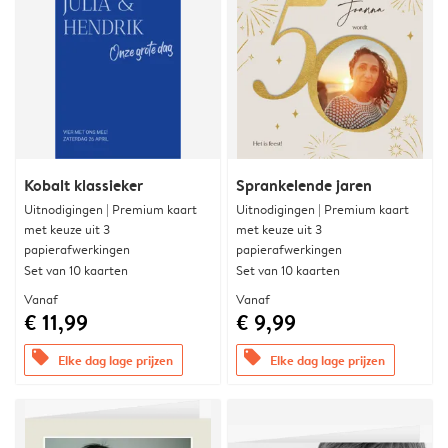
Kobalt klassieker
Sprankelende jaren
Uitnodigingen | Premium kaart
Uitnodigingen | Premium kaart
met keuze uit 3
met keuze uit 3
papierafwerkingen
papierafwerkingen
Set van 10 kaarten
Set van 10 kaarten
Vanaf
Vanaf
€ 11,99
€ 9,99
offers
offers
Elke dag lage prijzen
Elke dag lage prijzen