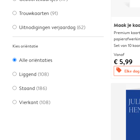
Trouwkaarten
(91)
Maak je kaa
Uitnodigingen verjaardag
(62)
Premium kaart 
papierafwerki
Set van 10 kaa
Kies oriëntatie
Vanaf
Alle oriëntaties
€ 5,99
offers
Elke dag 
Liggend
(108)
Staand
(186)
Vierkant
(108)