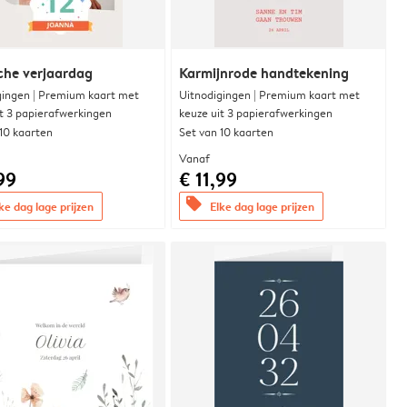
che verjaardag
Karmijnrode handtekening
gingen | Premium kaart met
Uitnodigingen | Premium kaart met
it 3 papierafwerkingen
keuze uit 3 papierafwerkingen
 10 kaarten
Set van 10 kaarten
Vanaf
99
€ 11,99
offers
ke dag lage prijzen
Elke dag lage prijzen