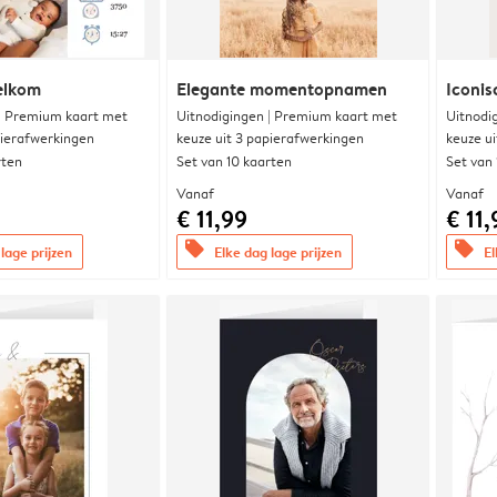
elkom
Elegante momentopnamen
Iconis
 | Premium kaart met
Uitnodigingen | Premium kaart met
Uitnodi
pierafwerkingen
keuze uit 3 papierafwerkingen
keuze u
rten
Set van 10 kaarten
Set van
Vanaf
Vanaf
€ 11,99
€ 11,
offers
offers
lage prijzen
Elke dag lage prijzen
El