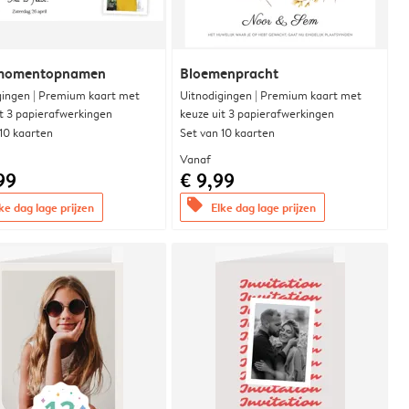
momentopnamen
Bloemenpracht
gingen | Premium kaart met
Uitnodigingen | Premium kaart met
it 3 papierafwerkingen
keuze uit 3 papierafwerkingen
 10 kaarten
Set van 10 kaarten
Vanaf
99
€ 9,99
offers
ke dag lage prijzen
Elke dag lage prijzen