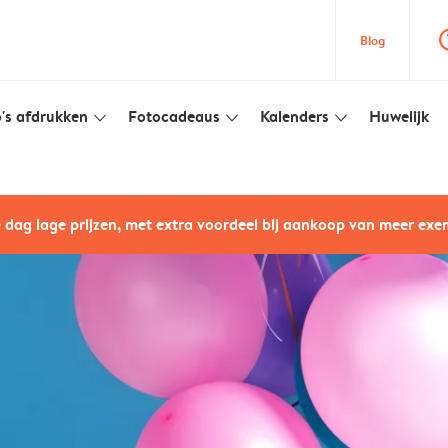
question
Blog
's afdrukken
Fotocadeaus
Kalenders
Huwelijk
slim_arrow_down
slim_arrow_down
slim_arrow_down
e dag lage prijzen, met extra voordeel bij aankoop van meer ex