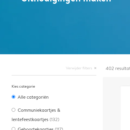
Verwijder filters
402
resulta
close
Kies categorie
Alle categoriën
Communiekaartjes &
lentefeestkaartjes
(132)
Geboortekaartjes
(117)