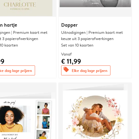
n hartje
Dapper
gingen | Premium kaart met
Uitnodigingen | Premium kaart met
it 3 papierafwerkingen
keuze uit 3 papierafwerkingen
 10 kaarten
Set van 10 kaarten
Vanaf
99
€ 11,99
offers
ke dag lage prijzen
Elke dag lage prijzen