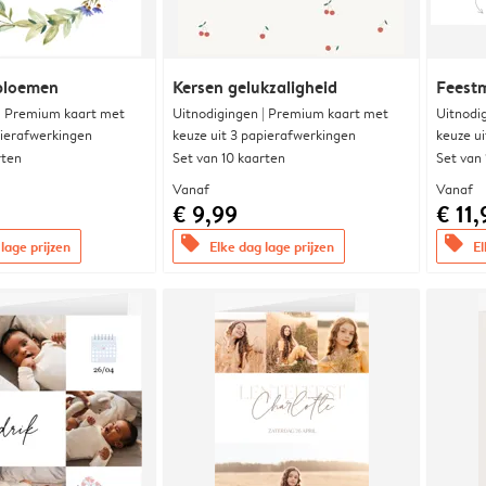
 bloemen
Kersen gelukzaligheid
Feest
 | Premium kaart met
Uitnodigingen | Premium kaart met
Uitnodi
pierafwerkingen
keuze uit 3 papierafwerkingen
keuze u
rten
Set van 10 kaarten
Set van
Vanaf
Vanaf
€ 9,99
€ 11,
offers
offers
lage prijzen
Elke dag lage prijzen
El