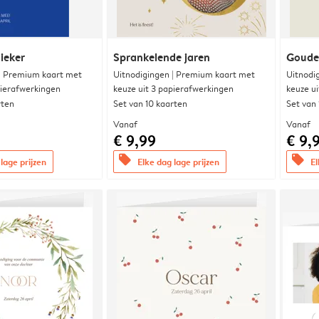
ieker
Sprankelende jaren
Goude
 | Premium kaart met
Uitnodigingen | Premium kaart met
Uitnodi
pierafwerkingen
keuze uit 3 papierafwerkingen
keuze u
rten
Set van 10 kaarten
Set van
Vanaf
Vanaf
€ 9,99
€ 9,
offers
offers
lage prijzen
Elke dag lage prijzen
El