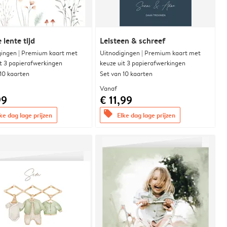
 lente tijd
Leisteen & schreef
gingen | Premium kaart met
Uitnodigingen | Premium kaart met
it 3 papierafwerkingen
keuze uit 3 papierafwerkingen
 10 kaarten
Set van 10 kaarten
Vanaf
99
€ 11,99
offers
ke dag lage prijzen
Elke dag lage prijzen