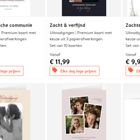
ische communie
Zacht & verfijnd
Zachte
 | Premium kaart met
Uitnodigingen | Premium kaart met
Uitnodi
pierafwerkingen
keuze uit 3 papierafwerkingen
keuze u
rten
Set van 10 kaarten
Set van
Vanaf
Vanaf
€ 11,99
€ 9,
offers
offers
lage prijzen
Elke dag lage prijzen
El