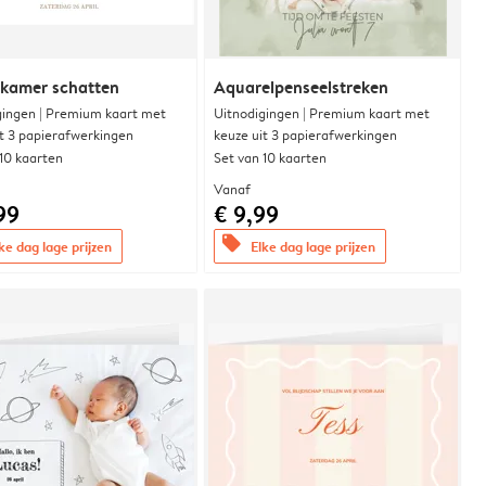
rkamer schatten
Aquarelpenseelstreken
gingen | Premium kaart met
Uitnodigingen | Premium kaart met
it 3 papierafwerkingen
keuze uit 3 papierafwerkingen
 10 kaarten
Set van 10 kaarten
Vanaf
99
€ 9,99
offers
ke dag lage prijzen
Elke dag lage prijzen