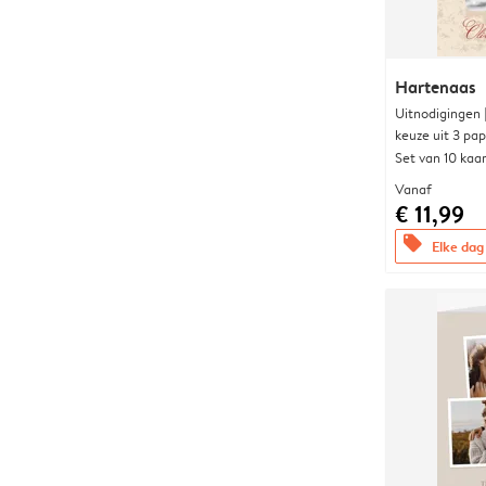
Hartenaas
Uitnodigingen
keuze uit 3 pa
Set van 10 kaa
Vanaf
€ 11,99
offers
Elke dag 