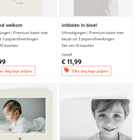
end welkom
Initialen in bloei
gingen | Premium kaart met
Uitnodigingen | Premium kaart met
it 3 papierafwerkingen
keuze uit 3 papierafwerkingen
 10 kaarten
Set van 10 kaarten
Vanaf
99
€ 11,99
offers
ke dag lage prijzen
Elke dag lage prijzen