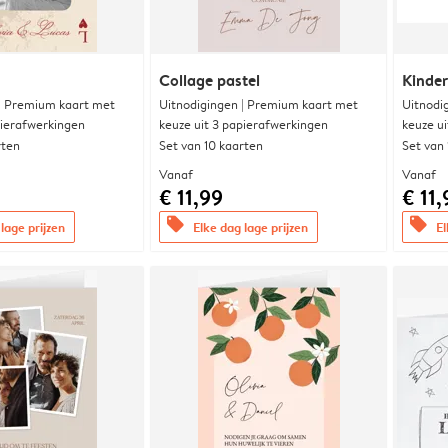
Collage pastel
Kinde
 | Premium kaart met
Uitnodigingen | Premium kaart met
Uitnodi
pierafwerkingen
keuze uit 3 papierafwerkingen
keuze u
rten
Set van 10 kaarten
Set van
Vanaf
Vanaf
€ 11,99
€ 11,
offers
offers
lage prijzen
Elke dag lage prijzen
El