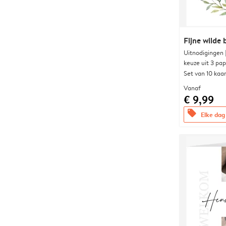
Fijne wilde
Uitnodigingen
keuze uit 3 pa
Set van 10 kaa
Vanaf
€ 9,99
offers
Elke dag 