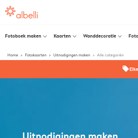
Fotoboek maken
Kaarten
Wanddecoratie
Foto
slim_arrow_down
slim_arrow_down
slim_arrow_down
Home
Fotokaarten
Uitnodigingen maken
Alle categoriën
offers
Elk
Uitnodigingen maken