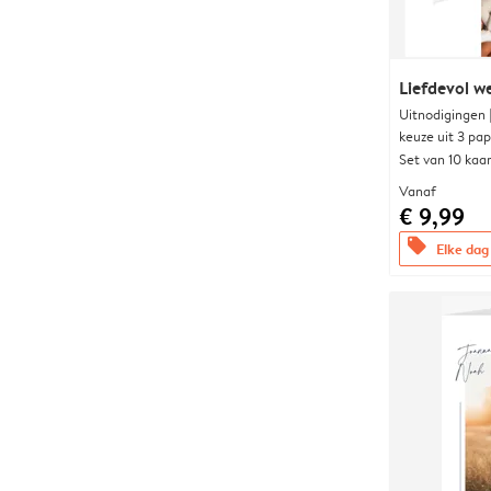
Liefdevol w
Uitnodigingen
keuze uit 3 pa
Set van 10 kaa
Vanaf
€ 9,99
offers
Elke dag 