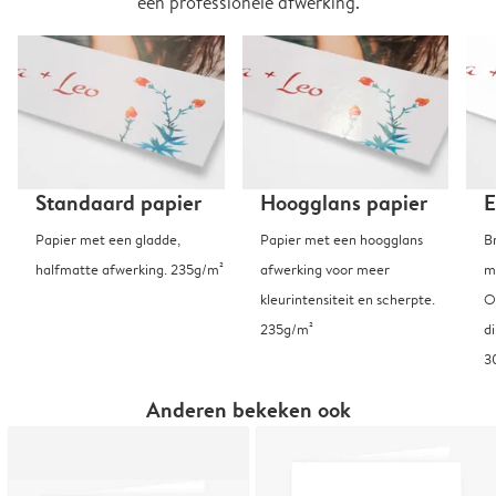
een professionele afwerking.
Standaard papier
Hoogglans papier
E
Papier met een gladde,
Papier met een hoogglans
B
halfmatte afwerking. 235g/m²
afwerking voor meer
m
kleurintensiteit en scherpte.
O
235g/m²
d
3
Anderen bekeken ook