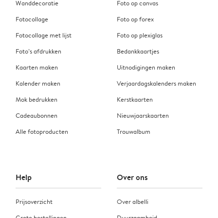
Wanddecoratie
Foto op canvas
Fotocollage
Foto op forex
Fotocollage met lijst
Foto op plexiglas
Foto’s afdrukken
Bedankkaartjes
Kaarten maken
Uitnodigingen maken
Kalender maken
Verjaardagskalenders maken
Mok bedrukken
Kerstkaarten
Cadeaubonnen
Nieuwjaarskaarten
Alle fotoproducten
Trouwalbum
Help
Over ons
Prijsoverzicht
Over albelli
Grote bestellingen
Duurzaamheid