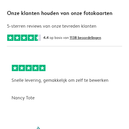
Onze klanten houden van onze fotokaarten
5-sterren reviews van onze tevreden klanten
4.4
op basis van
1138 beoordelingen
Snelle levering, gemakkelijk om zelf te bewerken
D
i
Nancy Tote
filled-pagination
outlined-paginatio
outlined-paginat
outlined-pagin
outlined-pag
outlined-p