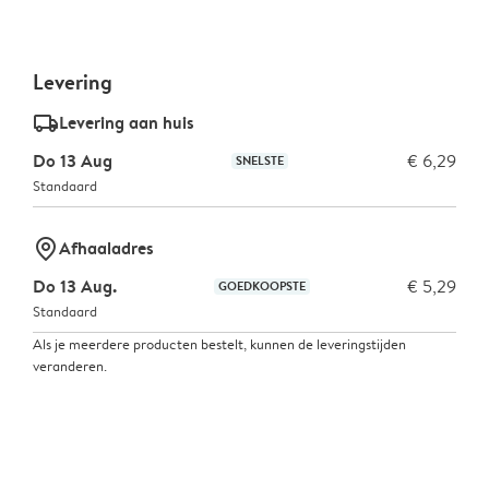
Levering
delivery_standard_v2
Levering aan huis
Do 13 Aug
€ 6,29
SNELSTE
Standaard
marker-pin
Afhaaladres
Do 13 Aug.
€ 5,29
GOEDKOOPSTE
Standaard
Als je meerdere producten bestelt, kunnen de leveringstijden
veranderen.