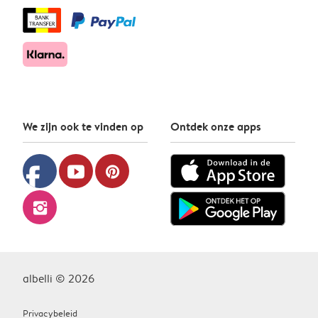
We zijn ook te vinden op
Ontdek onze apps
facebook
youtube
pinterest
instagram
albelli © 2026
Privacybeleid