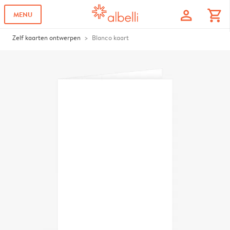
profile
shopping_cart
MENU
Zelf kaarten ontwerpen
Blanco kaart