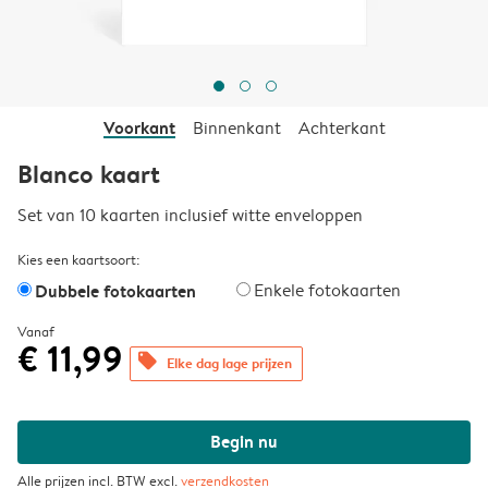
Voorkant
Binnenkant
Achterkant
Blanco kaart
Set van 10 kaarten inclusief witte enveloppen
Kies een kaartsoort:
Dubbele fotokaarten
Enkele fotokaarten
Vanaf
€ 11,99
offers
Elke dag lage prijzen
Begin nu
Alle prijzen incl. BTW excl.
verzendkosten