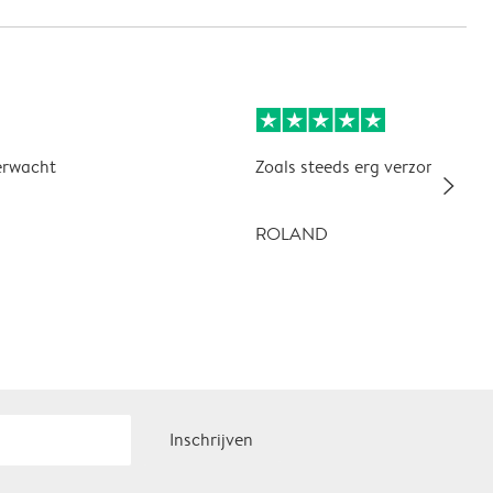
erwacht
Zoals steeds erg verzorgd en kw
slim_arrow_right
ROLAND
Inschrijven