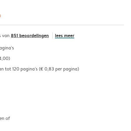
g
851 beoordelingen
lees meer
s van
pagina's
4,00)
an tot 120 pagina's (€ 0,83 per pagina)
en of