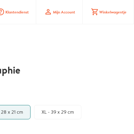
_mark_circle
profile
shopping_cart
Klantendienst
Mijn Account
Winkelwagentje
aphie
- 28 x 21 cm
XL - 39 x 29 cm