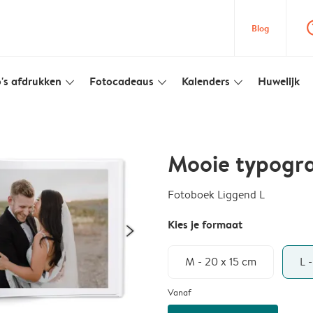
question
Blog
's afdrukken
Fotocadeaus
Kalenders
Huwelijk
slim_arrow_down
slim_arrow_down
slim_arrow_down
Mooie typogr
Fotoboek Liggend L
Kies je formaat
M - 20 x 15 cm
L 
Vanaf