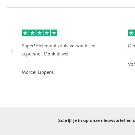
Super! Helemaal zoals verwacht en
Gem
slim_arrow_left
supersnel. Dank je wel.
Va
Marcel Lippens
Schrijf je in op onze nieuwsbrief en