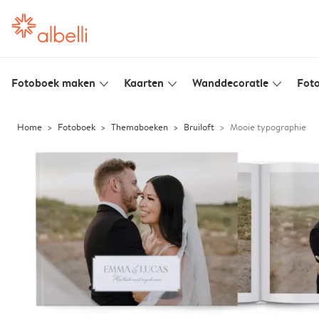
Fotoboek maken
Kaarten
Wanddecoratie
Foto
slim_arrow_down
slim_arrow_down
slim_arrow_down
Home
Fotoboek
Themaboeken
Bruiloft
Mooie typographie