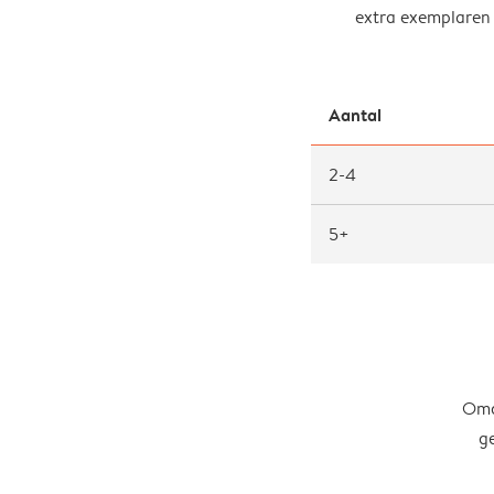
extra exemplaren t
Aantal
2-4
5+
Omd
g