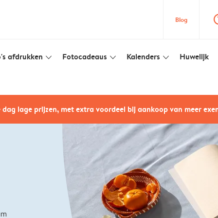
question
Blog
's afdrukken
Fotocadeaus
Kalenders
Huwelijk
slim_arrow_down
slim_arrow_down
slim_arrow_down
e dag lage prijzen, met extra voordeel bij aankoop van meer ex
um