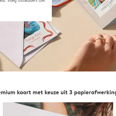
eur. Voeg fotokaders toe.
emium kaart met keuze uit 3 papierafwerkin