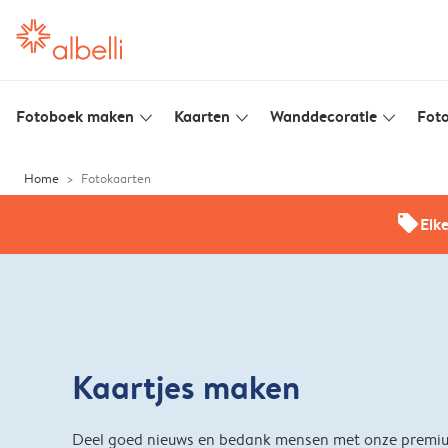
Fotoboek maken
Kaarten
Wanddecoratie
Foto
slim_arrow_down
slim_arrow_down
slim_arrow_down
Home
Fotokaarten
offers
Elk
Kaartjes maken
Deel goed nieuws en bedank mensen met onze premi