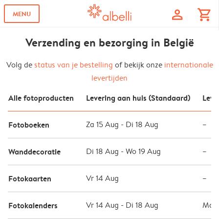
profile
shopping_cart
MENU
Verzending en bezorging in België
Volg de
status van je bestelling
of bekijk onze
internationale
levertijden
Alle fotoproducten
Levering aan huis (Standaard)
Leve
Fotoboeken
Za 15 Aug - Di 18 Aug
–
Wanddecoratie
Di 18 Aug - Wo 19 Aug
–
Fotokaarten
Vr 14 Aug
–
Fotokalenders
Vr 14 Aug - Di 18 Aug
Ma 1