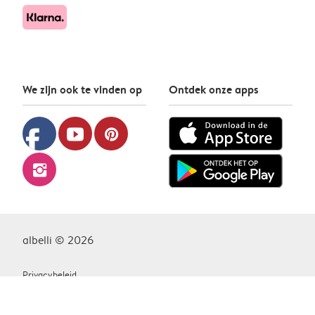
We zijn ook te vinden op
Ontdek onze apps
facebook
youtube
pinterest
instagram
albelli © 2026
Privacybeleid
Cookiebeleid