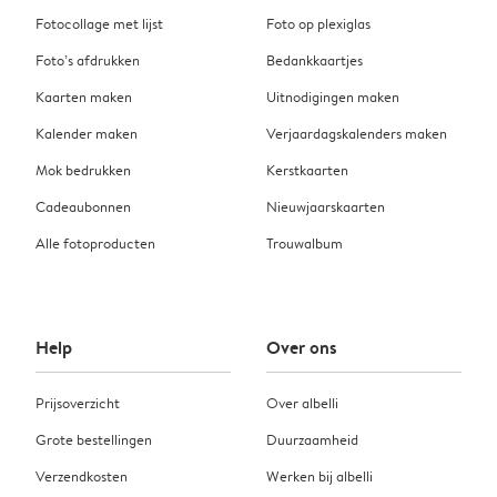
Fotocollage met lijst
Foto op plexiglas
Foto’s afdrukken
Bedankkaartjes
Kaarten maken
Uitnodigingen maken
Kalender maken
Verjaardagskalenders maken
Mok bedrukken
Kerstkaarten
Cadeaubonnen
Nieuwjaarskaarten
Alle fotoproducten
Trouwalbum
Help
Over ons
Prijsoverzicht
Over albelli
Grote bestellingen
Duurzaamheid
Verzendkosten
Werken bij albelli