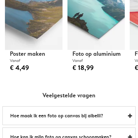
Poster maken
Foto op aluminium
F
Vanaf
Vanaf
V
€ 4,49
€ 18,99
€
Veelgestelde vragen
Hoe maak ik een foto op canvas bij albelli?
In onze editor is het heel makkelijk om je foto te laten
Hoe kan ik mijn foto op canvas schoonmaken?
afdrukken op canvas: