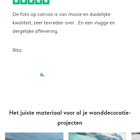
De foto op canvas is van mooie en duidelijke
M
kwaliteit, zeer tevreden over . En een vlugge en
dergelijke aflevering.
J
Rita
filled-pagination
outlined-paginatio
outlined-paginat
outlined-pagin
outlined-pag
outlined-p
Het juiste materiaal voor al je wanddecoratie-
projecten