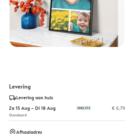
Levering
delivery_standard_v2
Levering aan huis
Za 15 Aug – Di 18 Aug
€ 6,79
SNELSTE
Standaard
marker-pin
Afhaaladres