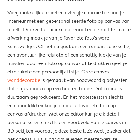
aan om een afbeelding met een hoge resolutie te
Vierkant: 20 x 20 cm – 100 x 100 cm
Preview
gebruiken voor je canvas wanddecoratie. Maar geen
Voeg makkelijk en snel een vleugje charme toe aan je
zorgen, wij controleren automatisch elke foto in onze
interieur met een gepersonaliseerde foto op canvas van
Onze lijsten zijn beschikbaar voor alle formaten en
Ervaar zelf het gemak en maak je eigen kunstwerk.
editor en laten je weten of de kwaliteit goed genoeg is
albelli. Dankzij het unieke materiaal en de zachte, matte
uitvoeringen. Dus of je nu op zoek bent naar een grote
voordat je deze afdrukt.
afwerking maak je van je favoriete foto's ware
canvas wanddecoratie of juist iets kleiners, je vindt
kunstwerkjes. Of het nu gaat om een romantische selfie,
gegarandeerd het formaat dat bij jouw ruimte past.
Tip: gebruik onze AI Resolutie Opschaler die de
een avontuurlijke reisfoto of een schattig kiekje van je
beeldkwaliteit meteen verbetert. Het is de
huisdier, door een foto op canvas af te drukken geef je
eenvoudigste manier om ervoor te zorgen dat je foto's
elke ruimte een persoonlijk tintje. Onze canvas
op canvas er op hun best uitzien. Ervaar het nu zelf.
wanddecoratie
is gemaakt van hoogwaardig polyester,
dat is gespannen op een houten frame. Dat frame is
duurzaam geproduceerd. En het mooiste is: in slechts
een paar klikken kun je online je favoriete foto op
canvas afdrukken. Met onze editor kun je elk detail
personaliseren en zelfs een voorbeeld van je canvas in
3D bekijken voordat je deze bestelt. Zo weet je zeker dat
het goed is. Dus, klaar om je eigen meesterwerk te