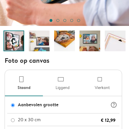
play_button_fill
Foto op canvas
product-por
product
pro
Staand
Liggend
Vierkant
question_mark_circle
Aanbevolen grootte
20 x 30 cm
€ 12,99