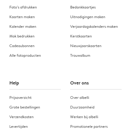
Foto’s afdrukken
Bedankkaartjes
Kaarten maken
Uitnodigingen maken
Kalender maken
Verjaardagskalenders maken
Mok bedrukken
Kerstkaarten
Cadeaubonnen
Nieuwjaarskaarten
Alle fotoproducten
Trouwalbum
Help
Over ons
Prijsoverzicht
Over albelli
Grote bestellingen
Duurzaamheid
Verzendkosten
Werken bij albelli
Levertijden
Promotionele partners