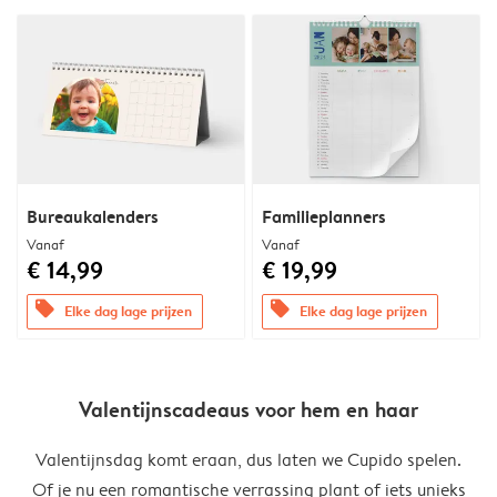
Bureaukalenders
Familieplanners
Vanaf
Vanaf
€ 14,99
€ 19,99
offers
offers
Elke dag lage prijzen
Elke dag lage prijzen
Valentijnscadeaus voor hem en haar
Valentijnsdag komt eraan, dus laten we Cupido spelen.
Of je nu een romantische verrassing plant of iets unieks