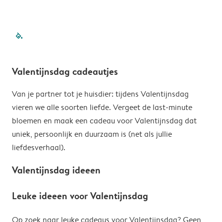
filled-pagination
outlined-pagination
outlined-pagination
outlined-pagination
outlined-paginatio
outlined-paginat
outlined-pagin
outlined-pag
outlined-p
outlined
outlin
outl
Valentijnsdag cadeautjes
Van je partner tot je huisdier: tijdens Valentijnsdag
vieren we alle soorten liefde. Vergeet de last-minute
bloemen en maak een cadeau voor Valentijnsdag dat
uniek, persoonlijk en duurzaam is (net als jullie
liefdesverhaal).
Valentijnsdag ideeen
Leuke ideeen voor Valentijnsdag
Op zoek naar leuke cadeaus voor Valentijnsdag? Geen