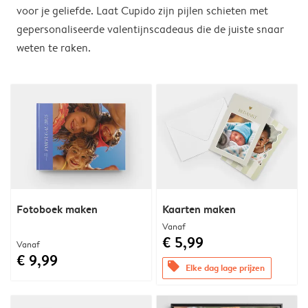
voor je geliefde. Laat Cupido zijn pijlen schieten met
gepersonaliseerde valentijnscadeaus die de juiste snaar
weten te raken.
Fotoboek maken
Kaarten maken
Vanaf
€ 5,99
Vanaf
€ 9,99
offers
Elke dag lage prijzen