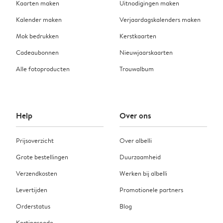
Kaarten maken
Uitnodigingen maken
Kalender maken
Verjaardagskalenders maken
Mok bedrukken
Kerstkaarten
Cadeaubonnen
Nieuwjaarskaarten
Alle fotoproducten
Trouwalbum
Help
Over ons
Prijsoverzicht
Over albelli
Grote bestellingen
Duurzaamheid
Verzendkosten
Werken bij albelli
Levertijden
Promotionele partners
Orderstatus
Blog
Kortingscode