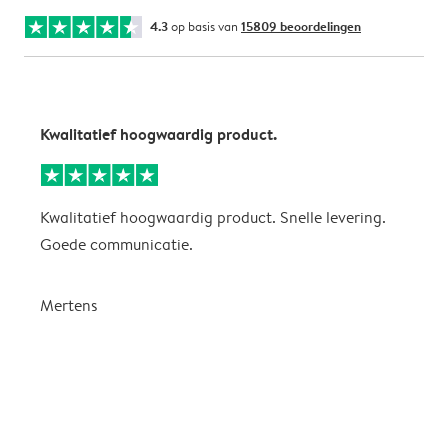
4.3
op basis van
15809 beoordelingen
Kwalitatief hoogwaardig product.
A
Kwalitatief hoogwaardig product. Snelle levering.
A
Goede communicatie.
o
n
d
Mertens