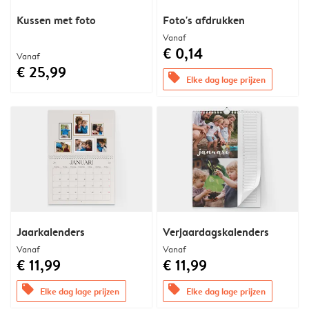
Kussen met foto
Foto's afdrukken
Vanaf
€ 0,14
Vanaf
€ 25,99
offers
Elke dag lage prijzen
Jaarkalenders
Verjaardagskalenders
Vanaf
Vanaf
€ 11,99
€ 11,99
offers
offers
Elke dag lage prijzen
Elke dag lage prijzen