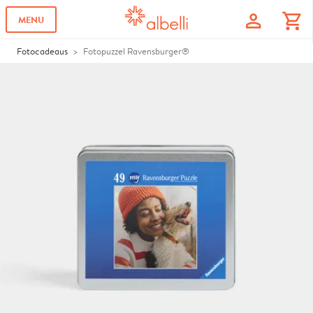
profile
shopping_cart
MENU
Fotocadeaus
Fotopuzzel Ravensburger®️