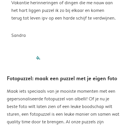
Vakantie herinneringen of dingen die me nauw aan
R
het hart liggen puzzel ik zo bij elkaar en komen
terug tot leven ipv op een harde schijf te verdwijnen.
Sandra
filled-pagination
outlined-paginatio
outlined-paginat
outlined-pagin
outlined-pag
outlined-p
Fotopuzzel: maak een puzzel met je eigen foto
Maak iets speciaals van je mooiste momenten met een
gepersonaliseerde fotopuzzel van albelli! Of je nu je
beste foto wilt laten zien of een leuke boodschap wilt
sturen, een fotopuzzel is een leuke manier om samen wat
quality time door te brengen. Al onze puzzels zijn