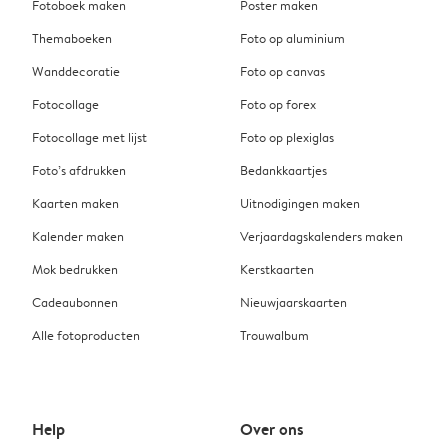
Fotoboek maken
Poster maken
Themaboeken
Foto op aluminium
Wanddecoratie
Foto op canvas
Fotocollage
Foto op forex
Fotocollage met lijst
Foto op plexiglas
Foto’s afdrukken
Bedankkaartjes
Kaarten maken
Uitnodigingen maken
Kalender maken
Verjaardagskalenders maken
Mok bedrukken
Kerstkaarten
Cadeaubonnen
Nieuwjaarskaarten
Alle fotoproducten
Trouwalbum
Help
Over ons