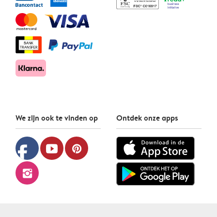
We zijn ook te vinden op
Ontdek onze apps
facebook
youtube
pinterest
instagram