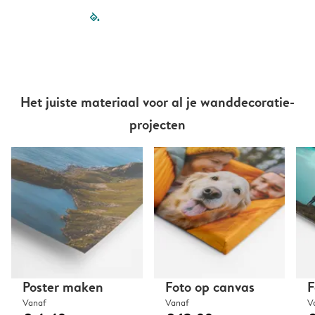
filled-pagination
outlined-paginatio
outlined-paginat
outlined-pagin
outlined-pag
outlined-p
Het juiste materiaal voor al je wanddecoratie-
projecten
Poster maken
Foto op canvas
F
Vanaf
Vanaf
V