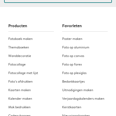
Producten
Favorieten
Fotoboek maken
Poster maken
Themaboeken
Foto op aluminium
Wanddecoratie
Foto op canvas
Fotocollage
Foto op forex
Fotocollage met lijst
Foto op plexiglas
Foto’s afdrukken
Bedankkaartjes
Kaarten maken
Uitnodigingen maken
Kalender maken
Verjaardagskalenders maken
Mok bedrukken
Kerstkaarten
Cadeaubonnen
Nieuwjaarskaarten