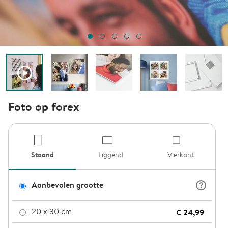
play_button_fill
Foto op forex
product-por
product
pro
Staand
Liggend
Vierkant
question_mark_circle
Aanbevolen grootte
20 x 30 cm
€ 24,99