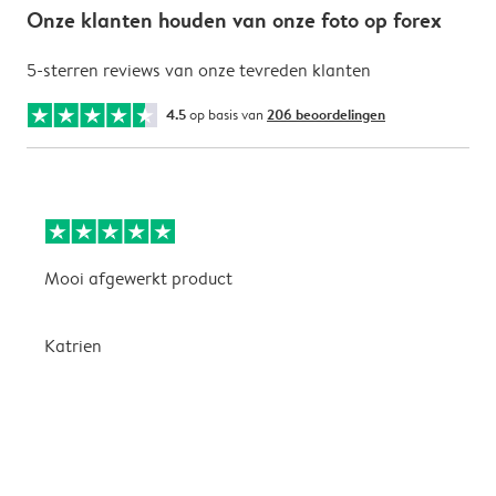
Onze klanten houden van onze foto op forex
5-sterren reviews van onze tevreden klanten
4.5
op basis van
206 beoordelingen
Mooi afgewerkt product
Z
E
v
Katrien
m