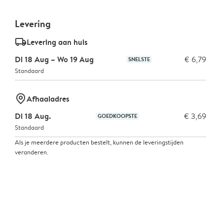
Levering
delivery_standard_v2
Levering aan huis
Di 18 Aug – Wo 19 Aug
€ 6,79
SNELSTE
Standaard
marker-pin
Afhaaladres
Di 18 Aug.
€ 3,69
GOEDKOOPSTE
Standaard
Als je meerdere producten bestelt, kunnen de leveringstijden
veranderen.