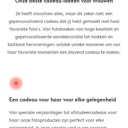
Onze beste cadeau-ideeën voor vrouwen
Ze heeft misschien alles, maar dit zeker niet: een
gepersonaliseerd cadeau dat jij hebt gemaakt met haar
favoriete foto's. Van fotoboeken van hoge kwaliteit en
gepersonaliseerde wanddecoratie tot mokken en
tastbare herinneringen: ontdek unieke manieren om van
haar favoriete momenten een blijvend cadeau te maken.
christmas_gift
Een cadeau voor haar voor elke gelegenheid
Van speciale verjaardagen tot afstudeercadeaus voor
haar: onze fotoproducten zijn perfect voor elke
gelegenheid. In onze selectie vind je een speciaal