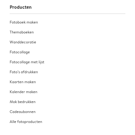
Daarom zijn gepersonaliseerde cadeaus de beste
Producten
heeft, verras haar dan met haar favoriete momenten.
keuze. Maak van haar favoriete foto's een cadeau dat
Dat is echt het perfecte cadeau voor haar.
ze voor altijd zal koesteren.
Fotoboek maken
Themaboeken
Wanddecoratie
Fotocollage
Fotocollage met lijst
Foto’s afdrukken
Kaarten maken
Kalender maken
Mok bedrukken
Cadeaubonnen
Alle fotoproducten