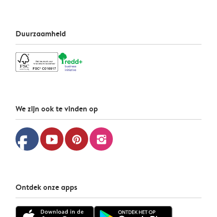
Duurzaamheid
We zijn ook te vinden op
facebook
youtube
pinterest
instagram
Ontdek onze apps