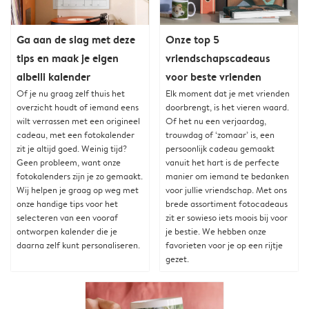
Ga aan de slag met deze
Onze top 5
tips en maak je eigen
vriendschapscadeaus
albelli kalender
voor beste vrienden
Of je nu graag zelf thuis het
Elk moment dat je met vrienden
overzicht houdt of iemand eens
doorbrengt, is het vieren waard.
wilt verrassen met een origineel
Of het nu een verjaardag,
cadeau, met een fotokalender
trouwdag of ‘zomaar’ is, een
zit je altijd goed. Weinig tijd?
persoonlijk cadeau gemaakt
Geen probleem, want onze
vanuit het hart is de perfecte
fotokalenders zijn je zo gemaakt.
manier om iemand te bedanken
Wij helpen je graag op weg met
voor jullie vriendschap. Met ons
onze handige tips voor het
brede assortiment fotocadeaus
selecteren van een vooraf
zit er sowieso iets moois bij voor
ontworpen kalender die je
je bestie. We hebben onze
daarna zelf kunt personaliseren.
favorieten voor je op een rijtje
gezet.