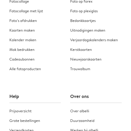
Fotocollage
Foto op forex
Fotocollage met lijst
Foto op plexiglas
Foto’s afdrukken
Bedankkaartjes
Kaarten maken
Uitnodigingen maken
Kalender maken
Verjaardagskalenders maken
Mok bedrukken
Kerstkaarten
Cadeaubonnen
Nieuwjaarskaarten
Alle fotoproducten
Trouwalbum
Help
Over ons
Prijsoverzicht
Over albelli
Grote bestellingen
Duurzaamheid
Verzendkosten
Werken bij albelli