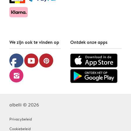
We zijn ook te vinden op
Ontdek onze apps
facebook
youtube
pinterest
instagram
albelli © 2026
Privacybeleid
Cookiebeleid