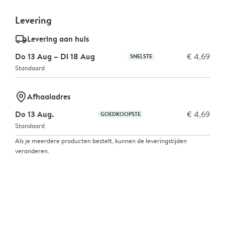
Levering
delivery_standard_v2
Levering aan huis
Do 13 Aug – Di 18 Aug
€ 4,69
SNELSTE
Standaard
marker-pin
Afhaaladres
Do 13 Aug.
€ 4,69
GOEDKOOPSTE
Standaard
Als je meerdere producten bestelt, kunnen de leveringstijden
veranderen.