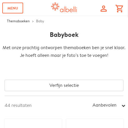
profile
shopping_cart
MENU
Themaboeken
Baby
Babyboek
Met onze prachtig ontworpen themaboeken ben je snel klaar.
Je hoeft alleen maar je foto’s toe te voegen!
Verfijn selectie
Aanbevolen
44
resultaten
arrow_right