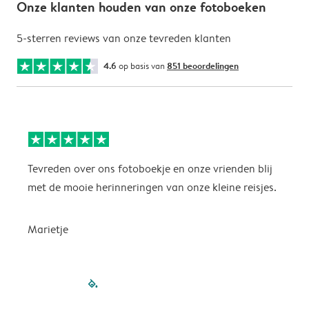
Onze klanten houden van onze fotoboeken
5-sterren reviews van onze tevreden klanten
4.6
op basis van
851 beoordelingen
Tevreden over ons fotoboekje en onze vrienden blij
m
met de mooie herinneringen van onze kleine reisjes.
k
Marietje
f
filled-pagination
outlined-paginatio
outlined-paginat
outlined-pagin
outlined-pag
outlined-p