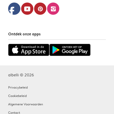
facebook
youtube
pinterest
instagram
Ontdek onze apps
albelli © 2026
Privacybeleid
Cookiebeleid
Algemene Voorwaarden
Contact