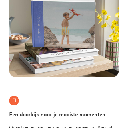
portrait_photo_book
Een doorkijk naar je mooiste momenten
Onze boeken met venster vallen meteen op. Kies uit