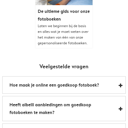
De ultieme gids voor onze
fotoboeken
Laten we beginnen bij de basis
en alles wat je moet weten over
het maken van één van onze
gepersonaliseerde fotoboeken.
Veelgestelde vragen
Hoe maak je online een goedkoop fotoboek?
Goedkoop een fotoboek maken is makkelijker dan je
Heeft albelli aanbiedingen om goedkoop
denkt. Als je goedkoop online een fotoboek wilt
fotoboeken te maken?
maken, dan hebben we een paar eenvoudige tips om
een prachtig resultaat te bereiken zonder veel geld uit
Ja, bij albelli zijn we gek op goede deals. Om