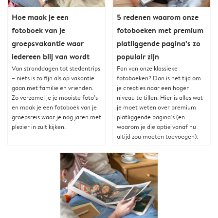
Hoe maak je een
5 redenen waarom onze
fotoboek van je
fotoboeken met premium
groepsvakantie waar
platliggende pagina’s zo
iedereen blij van wordt
populair zijn
Van stranddagen tot stedentrips
Fan van onze klassieke
– niets is zo fijn als op vakantie
fotoboeken? Dan is het tijd om
gaan met familie en vrienden.
je creaties naar een hoger
Zo verzamel je je mooiste foto’s
niveau te tillen. Hier is alles wat
en maak je een fotoboek van je
je moet weten over premium
groepsreis waar je nog jaren met
platliggende pagina’s (en
plezier in zult kijken.
waarom je die optie vanaf nu
altijd zou moeten toevoegen).