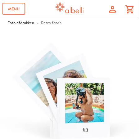
profile
shopping_cart
MENU
Foto afdrukken
Retro foto's