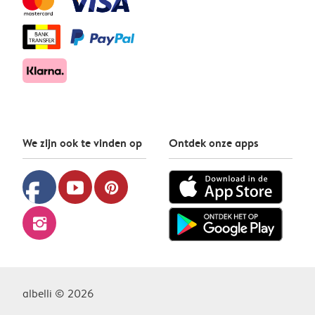
We zijn ook te vinden op
Ontdek onze apps
facebook
youtube
pinterest
instagram
albelli © 2026