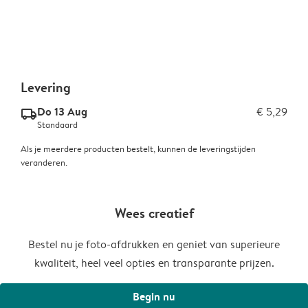
Levering
Do 13 Aug
€ 5,29
delivery_standard_v2
Standaard
Als je meerdere producten bestelt, kunnen de leveringstijden
veranderen.
Wees creatief
Bestel nu je foto-afdrukken en geniet van superieure
kwaliteit, heel veel opties en transparante prijzen.
Begin nu