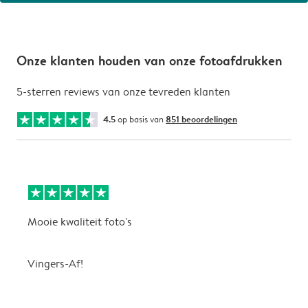
Onze klanten houden van onze fotoafdrukken
5-sterren reviews van onze tevreden klanten
4.5
op basis van
851 beoordelingen
Mooie kwaliteit foto's
A
s
b
Vingers-Af!
C