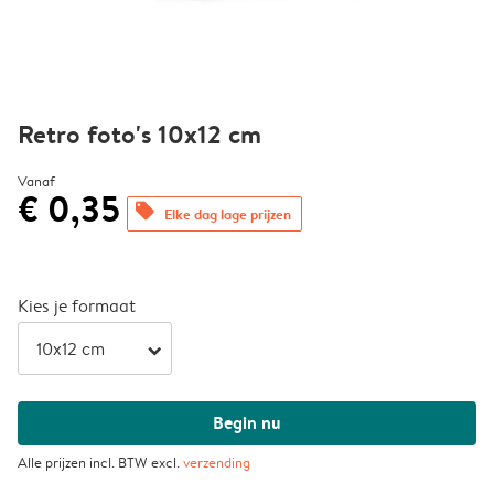
Retro foto's 10x12 cm
Vanaf
€ 0,35
offers
Elke dag lage prijzen
Kies je formaat
arrow_right
Begin nu
Alle prijzen incl. BTW excl.
verzending