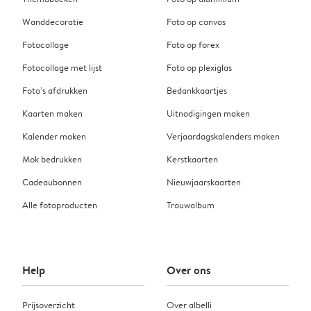
Wanddecoratie
Foto op canvas
Fotocollage
Foto op forex
Fotocollage met lijst
Foto op plexiglas
Foto’s afdrukken
Bedankkaartjes
Kaarten maken
Uitnodigingen maken
Kalender maken
Verjaardagskalenders maken
Mok bedrukken
Kerstkaarten
Cadeaubonnen
Nieuwjaarskaarten
Alle fotoproducten
Trouwalbum
Help
Over ons
Prijsoverzicht
Over albelli