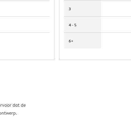
3
4 - 5
6+
ervoor dat de
 ontwerp.