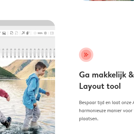
stars_plus
Ga makkelijk &
Layout tool
Bespaar tijd en laat onze
harmonieuze manier voor te
plaatsen.