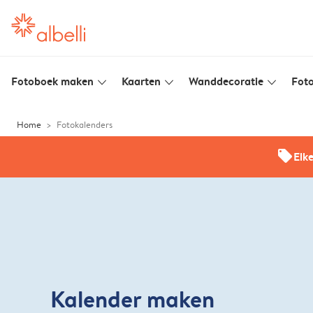
Fotoboek maken
Kaarten
Wanddecoratie
Foto
slim_arrow_down
slim_arrow_down
slim_arrow_down
Home
Fotokalenders
offers
Elk
Kalender maken