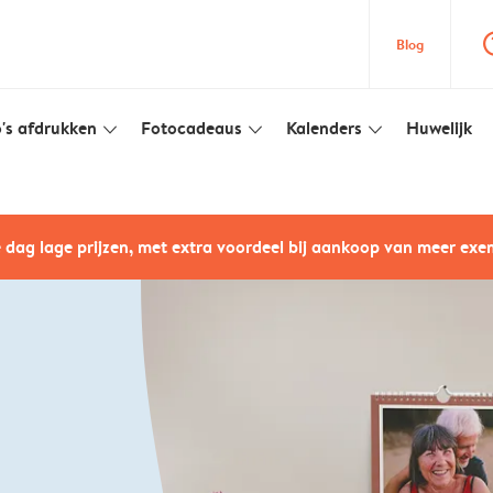
question
Blog
's afdrukken
Fotocadeaus
Kalenders
Huwelijk
slim_arrow_down
slim_arrow_down
slim_arrow_down
e dag lage prijzen, met extra voordeel bij aankoop van meer ex