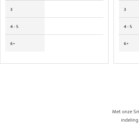
3
3
4 - 5
4 - 5
6+
6+
Met onze Sma
indeling