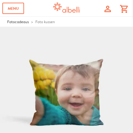
profile
shopping_cart
MENU
Fotocadeaus
Foto kussen