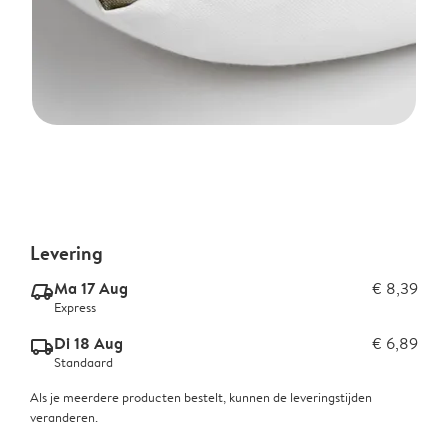
Levering
Ma 17 Aug
€ 8,39
delivery_express_v2
Express
Di 18 Aug
€ 6,89
delivery_standard_v2
Standaard
Als je meerdere producten bestelt, kunnen de leveringstijden
veranderen.