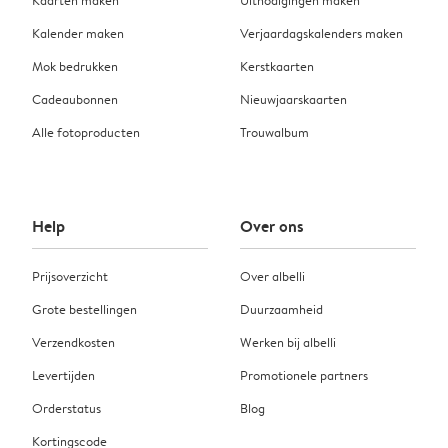
Kaarten maken
Uitnodigingen maken
Kalender maken
Verjaardagskalenders maken
Mok bedrukken
Kerstkaarten
Cadeaubonnen
Nieuwjaarskaarten
Alle fotoproducten
Trouwalbum
Help
Over ons
Prijsoverzicht
Over albelli
Grote bestellingen
Duurzaamheid
Verzendkosten
Werken bij albelli
Levertijden
Promotionele partners
Orderstatus
Blog
Kortingscode