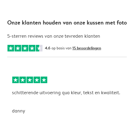
Onze klanten houden van onze kussen met foto
5-sterren reviews van onze tevreden klanten
4.6
op basis van
15 beoordelingen
schitterende uitvoering qua kleur, tekst en kwaliteit.
E
a
danny
F