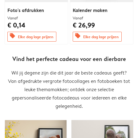
Foto's afdrukken
Kalender maken
Vanaf
Vanaf
€ 0,14
€ 26,99
offers
offers
Elke dag lage prijzen
Elke dag lage prijzen
Vind het perfecte cadeau voor een dierbare
Wil jij degene zijn die dit jaar de beste cadeaus geeft?
Van afgedrukte vergrote fotocollages en fotoboeken tot
leuke themamokken; ontdek onze selectie
gepersonaliseerde fotocadeaus voor iedereen en elke
gelegenheid.