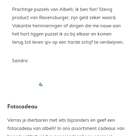
Prachtige puzzels van Albelli, ik ben fan! Stevig
H
product van Ravensburger, zijn geld zeker waard.
Vakantie herinneringen of dingen die me nauw aan
R
het hart liggen puzzel ik zo bij elkaar en komen
terug tot leven ipv op een harde schijf te verdwijnen.
Sandra
filled-pagination
outlined-paginatio
outlined-paginat
outlined-pagin
outlined-pag
outlined-p
Fotocadeau
Verras je dierbaren met iets bijzonders en geef een
fotocadeau van albelli! In ons assortiment cadeaus van