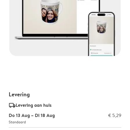
Levering
delivery_standard_v2
Levering aan huis
Do 13 Aug – Di 18 Aug
€ 5,29
Standaard