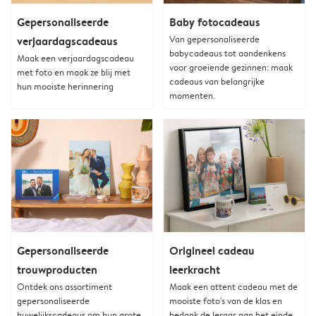
Gepersonaliseerde
Baby fotocadeaus
Van gepersonaliseerde
verjaardagscadeaus
babycadeaus tot aandenkens
Maak een verjaardagscadeau
voor groeiende gezinnen: maak
met foto en maak ze blij met
cadeaus van belangrijke
hun mooiste herinnering
momenten.
Gepersonaliseerde
Origineel cadeau
trouwproducten
leerkracht
Ontdek ons assortiment
Maak een attent cadeau met de
gepersonaliseerde
mooiste foto's van de klas en
huwelijkscadeaus om hun grote
bedank de leraar aan het einde