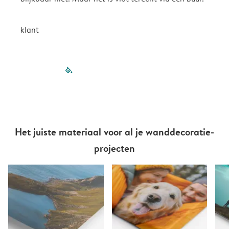
klant
filled-pagination
outlined-paginatio
outlined-paginat
outlined-pagin
outlined-pag
outlined-p
Het juiste materiaal voor al je wanddecoratie-
projecten