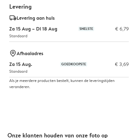
Levering
delivery_standard_v2
Levering aan huis
Za 15 Aug – Di 18 Aug
€ 6,79
SNELSTE
Standaard
marker-pin
Afhaaladres
Za 15 Aug.
€ 3,69
GOEDKOOPSTE
Standaard
Als je meerdere producten bestelt, kunnen de leveringstijden
veranderen.
Onze klanten houden van onze foto op