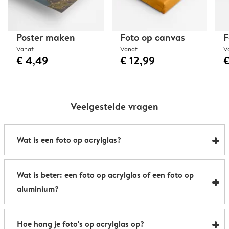
Poster maken
Foto op canvas
F
Vanaf
Vanaf
V
€ 4,49
€ 12,99
€
Veelgestelde vragen
Wat is een foto op acrylglas?
Door een foto op acrylglas te laten drukken haal een
Wat is beter: een foto op acrylglas of een foto op
je glanzend, galeriewaardig kunstwerk in huis. Het
aluminium?
acrylglas laat de kleuren er levendig uitzien en geeft
de foto een bijna 3D-effect, terwijl het materiaal
Beide materialen laten op een stijlvolle manier jouw
breukvast en uv-bestendig is. Je foto's op acrylglas
Hoe hang je foto's op acrylglas op?
momenten zien. Een foto op acrylglas geeft je die