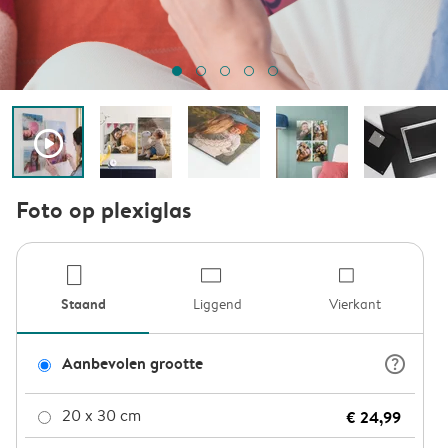
play_button_fill
Foto op plexiglas
product-por
product
pro
Staand
Liggend
Vierkant
question_mark_circle
Aanbevolen grootte
20 x 30 cm
€ 24,99