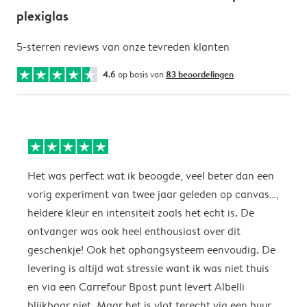
plexiglas
5-sterren reviews van onze tevreden klanten
4.6
op basis van
83 beoordelingen
Het was perfect wat ik beoogde, veel beter dan een
E
vorig experiment van twee jaar geleden op canvas…,
h
heldere kleur en intensiteit zoals het echt is. De
ontvanger was ook heel enthousiast over dit
F
geschenkje! Ook het ophangsysteem eenvoudig. De
levering is altijd wat stressie want ik was niet thuis
en via een Carrefour Bpost punt levert Albelli
blijkbaar niet. Maar het is vlot terecht via een buur.