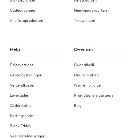
Mok bedrukken
Kerstkaarten
Cadeaubonnen
Nieuwjaarskaarten
Alle fotoproducten
Trouwalbum
Help
Over ons
Prijsoverzicht
Over albelli
Grote bestellingen
Duurzaamheid
Verzendkosten
Werken bij albelli
Levertijden
Promotionele partners
Orderstatus
Blog
Kortingscode
Black Friday
Veelgestelde vragen