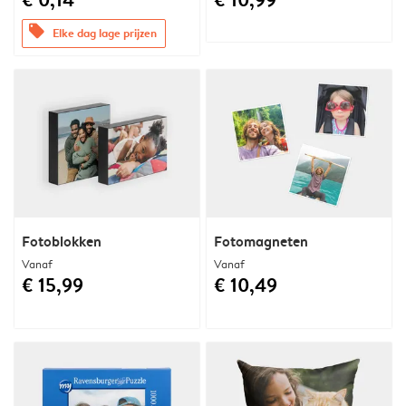
offers
Elke dag lage prijzen
Fotoblokken
Fotomagneten
Vanaf
Vanaf
€ 15,99
€ 10,49