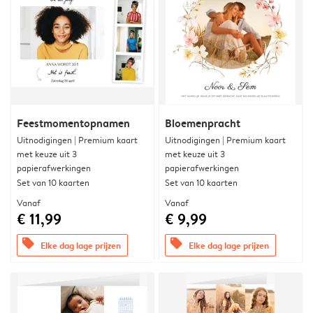
Feestmomentopnamen
Bloemenpracht
Uitnodigingen | Premium kaart
Uitnodigingen | Premium kaart
met keuze uit 3
met keuze uit 3
papierafwerkingen
papierafwerkingen
Set van 10 kaarten
Set van 10 kaarten
Vanaf
Vanaf
€ 11,99
€ 9,99
offers
offers
Elke dag lage prijzen
Elke dag lage prijzen