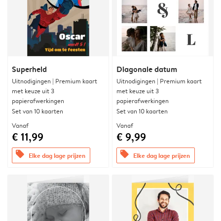
Superheld
Diagonale datum
Uitnodigingen | Premium kaart
Uitnodigingen | Premium kaart
met keuze uit 3
met keuze uit 3
papierafwerkingen
papierafwerkingen
Set van 10 kaarten
Set van 10 kaarten
Vanaf
Vanaf
€ 11,99
€ 9,99
offers
offers
Elke dag lage prijzen
Elke dag lage prijzen