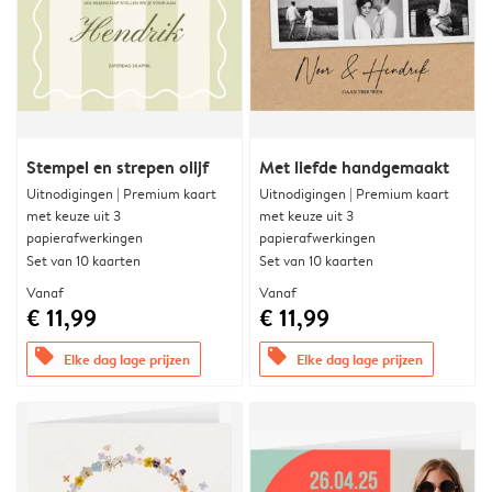
Stempel en strepen olijf
Met liefde handgemaakt
Uitnodigingen | Premium kaart
Uitnodigingen | Premium kaart
met keuze uit 3
met keuze uit 3
papierafwerkingen
papierafwerkingen
Set van 10 kaarten
Set van 10 kaarten
Vanaf
Vanaf
€ 11,99
€ 11,99
offers
offers
Elke dag lage prijzen
Elke dag lage prijzen