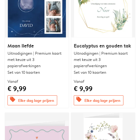
Maan liefde
Eucalyptus en gouden tak
Uitnodigingen | Premium kaart
Uitnodigingen | Premium kaart
met keuze uit 3
met keuze uit 3
papierafwerkingen
papierafwerkingen
Set van 10 kaarten
Set van 10 kaarten
Vanaf
Vanaf
€ 9,99
€ 9,99
offers
offers
Elke dag lage prijzen
Elke dag lage prijzen