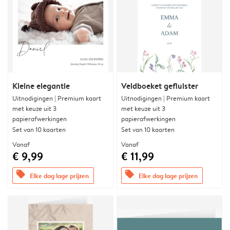
Kleine elegantie
Veldboeket gefluister
Uitnodigingen | Premium kaart
Uitnodigingen | Premium kaart
met keuze uit 3
met keuze uit 3
papierafwerkingen
papierafwerkingen
Set van 10 kaarten
Set van 10 kaarten
Vanaf
Vanaf
€ 9,99
€ 11,99
offers
offers
Elke dag lage prijzen
Elke dag lage prijzen