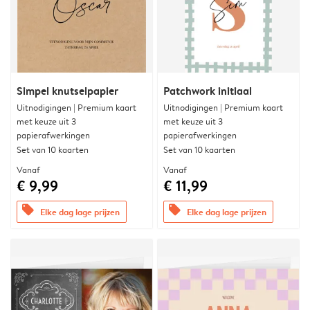
Simpel knutselpapier
Patchwork initiaal
Uitnodigingen | Premium kaart
Uitnodigingen | Premium kaart
met keuze uit 3
met keuze uit 3
papierafwerkingen
papierafwerkingen
Set van 10 kaarten
Set van 10 kaarten
Vanaf
Vanaf
€ 9,99
€ 11,99
offers
offers
Elke dag lage prijzen
Elke dag lage prijzen