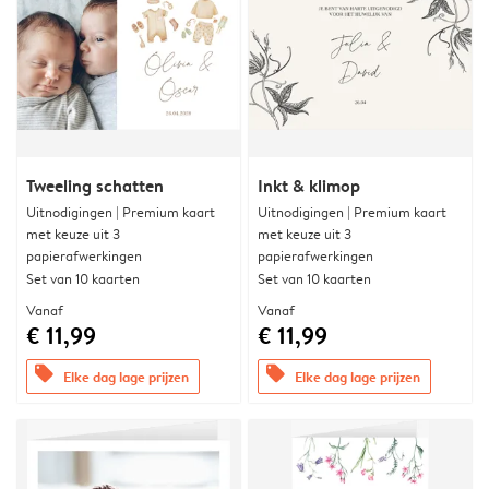
Tweeling schatten
Inkt & klimop
Uitnodigingen | Premium kaart
Uitnodigingen | Premium kaart
met keuze uit 3
met keuze uit 3
papierafwerkingen
papierafwerkingen
Set van 10 kaarten
Set van 10 kaarten
Vanaf
Vanaf
€ 11,99
€ 11,99
offers
offers
Elke dag lage prijzen
Elke dag lage prijzen