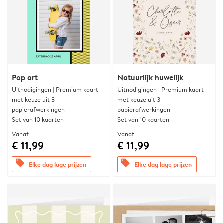
Pop art
Natuurlijk huwelijk
Uitnodigingen | Premium kaart
Uitnodigingen | Premium kaart
met keuze uit 3
met keuze uit 3
papierafwerkingen
papierafwerkingen
Set van 10 kaarten
Set van 10 kaarten
Vanaf
Vanaf
€ 11,99
€ 11,99
offers
offers
Elke dag lage prijzen
Elke dag lage prijzen