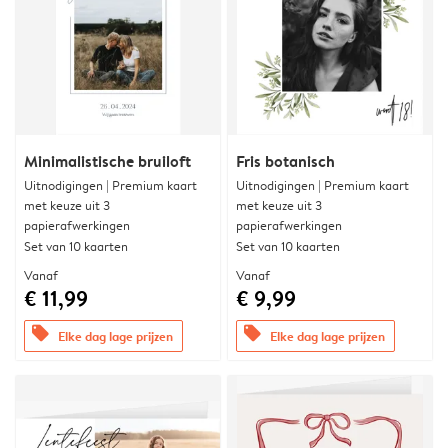
Minimalistische bruiloft
Fris botanisch
Uitnodigingen | Premium kaart
Uitnodigingen | Premium kaart
met keuze uit 3
met keuze uit 3
papierafwerkingen
papierafwerkingen
Set van 10 kaarten
Set van 10 kaarten
Vanaf
Vanaf
€ 11,99
€ 9,99
offers
offers
Elke dag lage prijzen
Elke dag lage prijzen