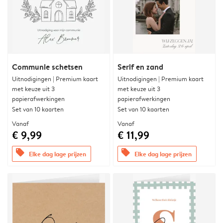
Communie schetsen
Serif en zand
Uitnodigingen | Premium kaart
Uitnodigingen | Premium kaart
met keuze uit 3
met keuze uit 3
papierafwerkingen
papierafwerkingen
Set van 10 kaarten
Set van 10 kaarten
Vanaf
Vanaf
€ 9,99
€ 11,99
offers
offers
Elke dag lage prijzen
Elke dag lage prijzen