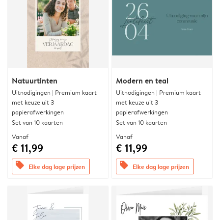
Natuurtinten
Modern en teal
Uitnodigingen | Premium kaart
Uitnodigingen | Premium kaart
met keuze uit 3
met keuze uit 3
papierafwerkingen
papierafwerkingen
Set van 10 kaarten
Set van 10 kaarten
Vanaf
Vanaf
€ 11,99
€ 11,99
offers
offers
Elke dag lage prijzen
Elke dag lage prijzen