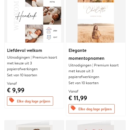
Liefdevol welkom
Elegante
Uitnodigingen | Premium kaart
momentopnamen
met keuze uit 3
Uitnodigingen | Premium kaart
papierafwerkingen
met keuze uit 3
Set van 10 kaarten
papierafwerkingen
Set van 10 kaarten
Vanaf
€ 9,99
Vanaf
€ 11,99
offers
Elke dag lage prijzen
offers
Elke dag lage prijzen