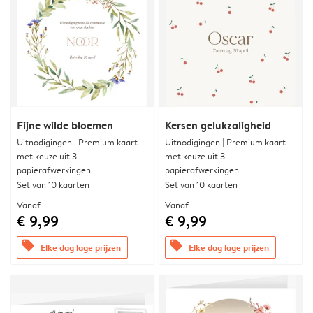
Fijne wilde bloemen
Kersen gelukzaligheid
Uitnodigingen | Premium kaart
Uitnodigingen | Premium kaart
met keuze uit 3
met keuze uit 3
papierafwerkingen
papierafwerkingen
Set van 10 kaarten
Set van 10 kaarten
Vanaf
Vanaf
€ 9,99
€ 9,99
offers
offers
Elke dag lage prijzen
Elke dag lage prijzen