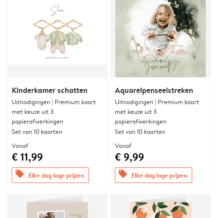
Kinderkamer schatten
Aquarelpenseelstreken
Uitnodigingen | Premium kaart
Uitnodigingen | Premium kaart
met keuze uit 3
met keuze uit 3
papierafwerkingen
papierafwerkingen
Set van 10 kaarten
Set van 10 kaarten
Vanaf
Vanaf
€ 11,99
€ 9,99
offers
offers
Elke dag lage prijzen
Elke dag lage prijzen