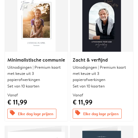
Minimalistische communie
Zacht & verfijnd
Uitnodigingen | Premium kaart
Uitnodigingen | Premium kaart
met keuze uit 3
met keuze uit 3
papierafwerkingen
papierafwerkingen
Set van 10 kaarten
Set van 10 kaarten
Vanaf
Vanaf
€ 11,99
€ 11,99
offers
offers
Elke dag lage prijzen
Elke dag lage prijzen