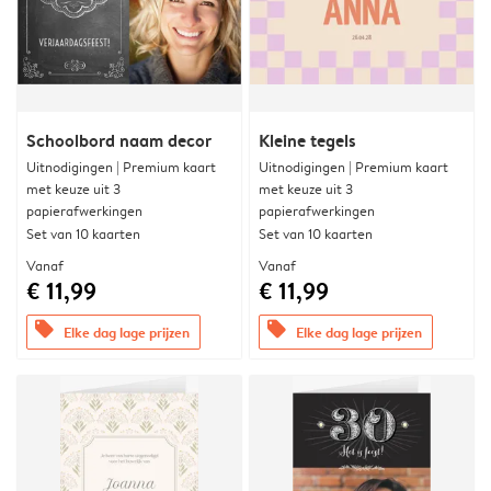
Schoolbord naam decor
Kleine tegels
Uitnodigingen | Premium kaart
Uitnodigingen | Premium kaart
met keuze uit 3
met keuze uit 3
papierafwerkingen
papierafwerkingen
Set van 10 kaarten
Set van 10 kaarten
Vanaf
Vanaf
€ 11,99
€ 11,99
offers
offers
Elke dag lage prijzen
Elke dag lage prijzen