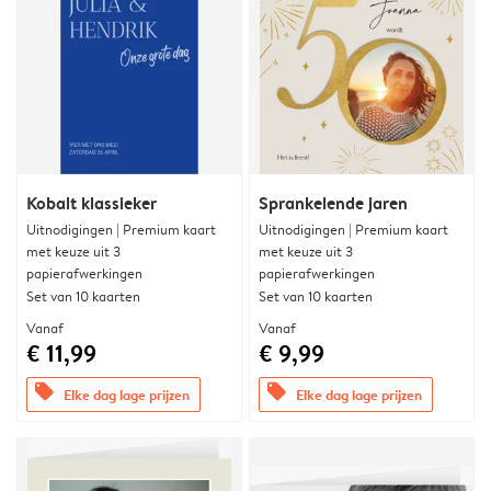
Kobalt klassieker
Sprankelende jaren
Uitnodigingen | Premium kaart
Uitnodigingen | Premium kaart
met keuze uit 3
met keuze uit 3
papierafwerkingen
papierafwerkingen
Set van 10 kaarten
Set van 10 kaarten
Vanaf
Vanaf
€ 11,99
€ 9,99
offers
offers
Elke dag lage prijzen
Elke dag lage prijzen