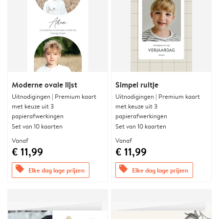
Moderne ovale lijst
Simpel ruitje
Uitnodigingen | Premium kaart
Uitnodigingen | Premium kaart
met keuze uit 3
met keuze uit 3
papierafwerkingen
papierafwerkingen
Set van 10 kaarten
Set van 10 kaarten
Vanaf
Vanaf
€ 11,99
€ 11,99
offers
offers
Elke dag lage prijzen
Elke dag lage prijzen