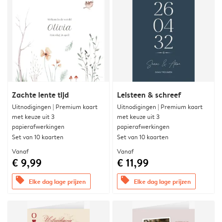
Zachte lente tijd
Leisteen & schreef
Uitnodigingen | Premium kaart
Uitnodigingen | Premium kaart
met keuze uit 3
met keuze uit 3
papierafwerkingen
papierafwerkingen
Set van 10 kaarten
Set van 10 kaarten
Vanaf
Vanaf
€ 9,99
€ 11,99
offers
offers
Elke dag lage prijzen
Elke dag lage prijzen