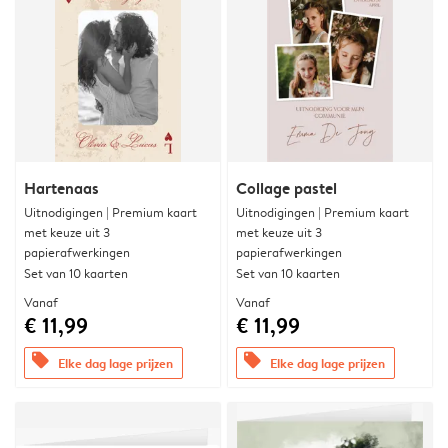
Hartenaas
Collage pastel
Uitnodigingen | Premium kaart
Uitnodigingen | Premium kaart
met keuze uit 3
met keuze uit 3
papierafwerkingen
papierafwerkingen
Set van 10 kaarten
Set van 10 kaarten
Vanaf
Vanaf
€ 11,99
€ 11,99
offers
offers
Elke dag lage prijzen
Elke dag lage prijzen