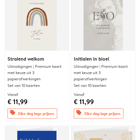
Stralend welkom
Initialen in bloei
Uitnodigingen | Premium kaart
Uitnodigingen | Premium kaart
met keuze uit 3
met keuze uit 3
papierafwerkingen
papierafwerkingen
Set van 10 kaarten
Set van 10 kaarten
Vanaf
Vanaf
€ 11,99
€ 11,99
offers
offers
Elke dag lage prijzen
Elke dag lage prijzen