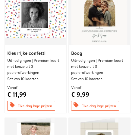
Kleurrijke confetti
Boog
Uitnodigingen | Premium kaart
Uitnodigingen | Premium kaart
met keuze uit 3
met keuze uit 3
papierafwerkingen
papierafwerkingen
Set van 10 kaarten
Set van 10 kaarten
Vanaf
Vanaf
€ 11,99
€ 9,99
offers
offers
Elke dag lage prijzen
Elke dag lage prijzen