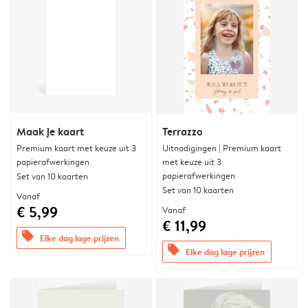
Maak je kaart
Terrazzo
Premium kaart met keuze uit 3
Uitnodigingen | Premium kaart
papierafwerkingen
met keuze uit 3
papierafwerkingen
Set van 10 kaarten
Set van 10 kaarten
Vanaf
€ 5,99
Vanaf
€ 11,99
offers
Elke dag lage prijzen
offers
Elke dag lage prijzen