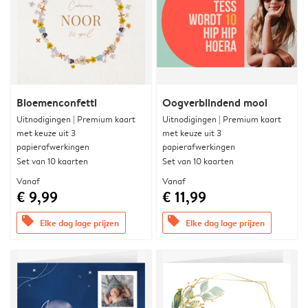
Bloemenconfetti
Oogverblindend mooi
Uitnodigingen | Premium kaart
Uitnodigingen | Premium kaart
met keuze uit 3
met keuze uit 3
papierafwerkingen
papierafwerkingen
Set van 10 kaarten
Set van 10 kaarten
Vanaf
Vanaf
€ 9,99
€ 11,99
offers
offers
Elke dag lage prijzen
Elke dag lage prijzen