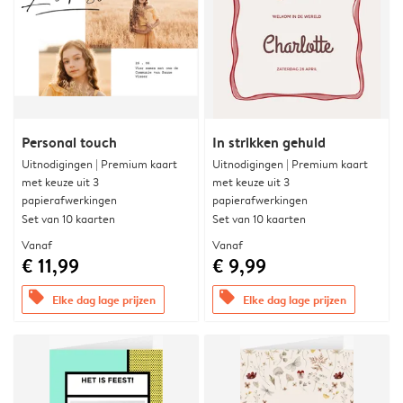
Personal touch
In strikken gehuld
Uitnodigingen | Premium kaart
Uitnodigingen | Premium kaart
met keuze uit 3
met keuze uit 3
papierafwerkingen
papierafwerkingen
Set van 10 kaarten
Set van 10 kaarten
Vanaf
Vanaf
€ 11,99
€ 9,99
offers
offers
Elke dag lage prijzen
Elke dag lage prijzen