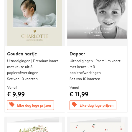
Gouden hartje
Dapper
Uitnodigingen | Premium kaart
Uitnodigingen | Premium kaart
met keuze uit 3
met keuze uit 3
papierafwerkingen
papierafwerkingen
Set van 10 kaarten
Set van 10 kaarten
Vanaf
Vanaf
€ 9,99
€ 11,99
offers
offers
Elke dag lage prijzen
Elke dag lage prijzen