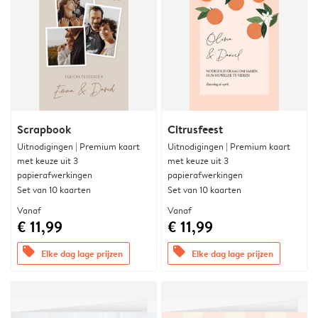
Scrapbook
Citrusfeest
Uitnodigingen | Premium kaart
Uitnodigingen | Premium kaart
met keuze uit 3
met keuze uit 3
papierafwerkingen
papierafwerkingen
Set van 10 kaarten
Set van 10 kaarten
Vanaf
Vanaf
€ 11,99
€ 11,99
offers
offers
Elke dag lage prijzen
Elke dag lage prijzen