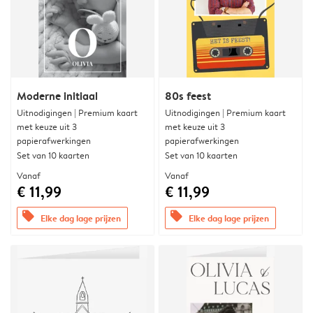
Moderne initiaal
80s feest
Uitnodigingen | Premium kaart
Uitnodigingen | Premium kaart
met keuze uit 3
met keuze uit 3
papierafwerkingen
papierafwerkingen
Set van 10 kaarten
Set van 10 kaarten
Vanaf
Vanaf
€ 11,99
€ 11,99
offers
offers
Elke dag lage prijzen
Elke dag lage prijzen