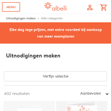
profile
shopping_cart
MENU
Uitnodigingen maken
Alle categoriën
Elke dag lage prijzen, met extra voordeel bij aankoop
van meer exemplaren
Uitnodigingen maken
Verfijn selectie
Aanbevolen
402
resultaten
arrow_right