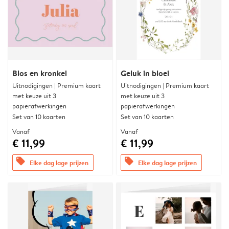
Blos en kronkel
Geluk in bloei
Uitnodigingen | Premium kaart
Uitnodigingen | Premium kaart
met keuze uit 3
met keuze uit 3
papierafwerkingen
papierafwerkingen
Set van 10 kaarten
Set van 10 kaarten
Vanaf
Vanaf
€ 11,99
€ 11,99
offers
offers
Elke dag lage prijzen
Elke dag lage prijzen