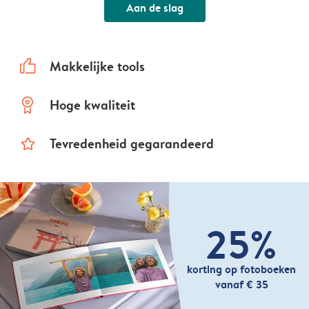
Aan de slag
thumbs_up
Makkelijke tools
prize
Hoge kwaliteit
star_outline
Tevredenheid gegarandeerd
25%
korting op fotoboeken
vanaf € 35