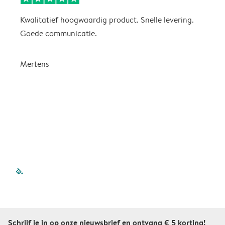
Kwalitatief hoogwaardig product. Snelle levering.
A
Goede communicatie.
o
n
d
Mertens
filled-pagination
outlined-pagination
outlined-pagination
outlined-pagination
outlined-paginatio
outlined-paginat
outlined-pagin
outlined-pag
outlined-p
outlined
outlin
outl
Schrijf je in op onze nieuwsbrief en ontvang € 5 korting!