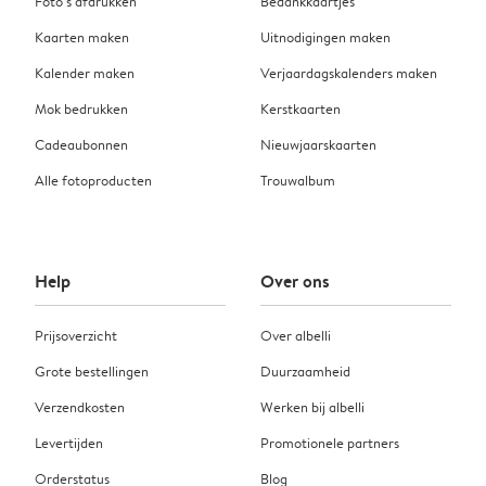
Foto’s afdrukken
Bedankkaartjes
Kaarten maken
Uitnodigingen maken
Kalender maken
Verjaardagskalenders maken
Mok bedrukken
Kerstkaarten
Cadeaubonnen
Nieuwjaarskaarten
Alle fotoproducten
Trouwalbum
Help
Over ons
Prijsoverzicht
Over albelli
Grote bestellingen
Duurzaamheid
Verzendkosten
Werken bij albelli
Levertijden
Promotionele partners
Orderstatus
Blog