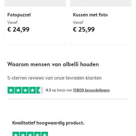
Fotopuzzel
Kussen met foto
Vanaf
Vanaf
€ 24,99
€ 25,99
Waarom mensen van albelli houden
5-sterren reviews van onze tevreden klanten
4.3
op basis van
15809 beoordelingen
Kwalitatief hoogwaardig product.
A