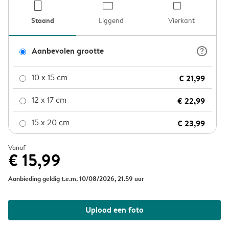
product-por
product
pro
Staand
Liggend
Vierkant
question_mark_circle
Aanbevolen grootte
10 x 15 cm
€ 21,99
12 x 17 cm
€ 22,99
15 x 20 cm
€ 23,99
Vanaf
€ 15,99
Aanbieding geldig t.e.m. 10/08/2026, 21.59 uur
Upload een foto