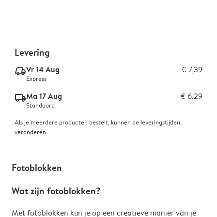
Levering
Vr 14 Aug
€ 7,39
delivery_express_v2
Express
Ma 17 Aug
€ 6,29
delivery_standard_v2
Standaard
Als je meerdere producten bestelt, kunnen de leveringstijden
veranderen.
Fotoblokken
Wat zijn fotoblokken?
Met fotoblokken kun je op een creatieve manier van je