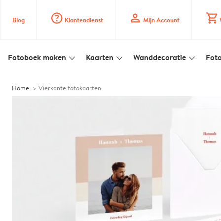
question_mark_circle
profile
shopping_cart
Blog
Klantendienst
Mijn Account
Fotoboek maken
Kaarten
Wanddecoratie
Foto
slim_arrow_down
slim_arrow_down
slim_arrow_down
Home
Vierkante fotokaarten