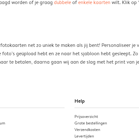
evraagd worden of je graag
dubbele
of
enkele kaarten
wilt. Klik op
tokaarten net zo uniek te maken als jij bent! Personaliseer je 
je foto’s geüpload hebt en ze naar het sjabloon hebt gesleept. Z
ar te betalen, daarna gaan wij aan de slag met het print van je
Help
Prijsoverzicht
ium
Grote bestellingen
Verzendkosten
Levertijden