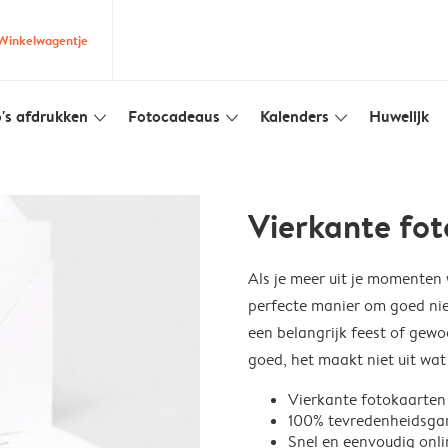
Winkelwagentje
's afdrukken
Fotocadeaus
Kalenders
Huwelijk
slim_arrow_down
slim_arrow_down
slim_arrow_down
Vierkante fo
Als je meer uit je momenten 
perfecte manier om goed nie
een belangrijk feest of gewoo
goed, het maakt niet uit wat
Vierkante fotokaarte
100% tevredenheidsga
Snel en eenvoudig onli