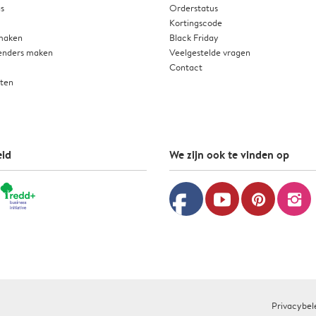
as
Orderstatus
Kortingscode
 maken
Black Friday
enders maken
Veelgestelde vragen
Contact
rten
id
We zijn ook te vinden op
facebook
youtube
pinterest
instagram
Privacybel