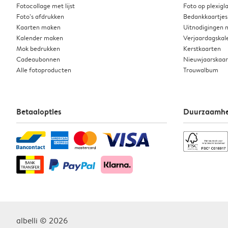
Fotocollage met lijst
Foto op plexigl
Foto’s afdrukken
Bedankkaartjes
Kaarten maken
Uitnodigingen
Kalender maken
Verjaardagskal
Mok bedrukken
Kerstkaarten
Cadeaubonnen
Nieuwjaarskaa
Alle fotoproducten
Trouwalbum
Betaalopties
Duurzaamhe
albelli © 2026