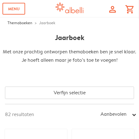
profile
shopping_cart
MENU
Themaboeken
Jaarboek
Jaarboek
Met onze prachtig ontworpen themaboeken ben je snel klaar.
Je hoeft alleen maar je foto’s toe te voegen!
Verfijn selectie
Aanbevolen
82
resultaten
arrow_right