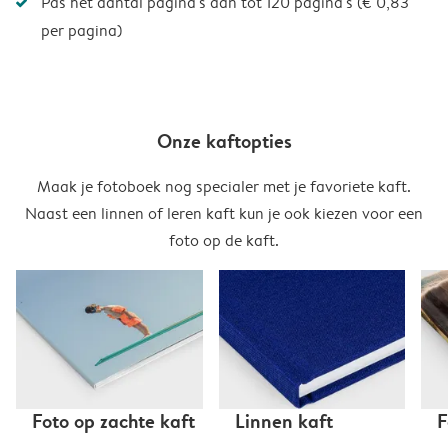
Pas het aantal pagina's aan tot 120 pagina's (€ 0,83
per pagina)
Onze kaftopties
Maak je fotoboek nog specialer met je favoriete kaft.
Naast een linnen of leren kaft kun je ook kiezen voor een
foto op de kaft.
Foto op zachte kaft
Linnen kaft
F