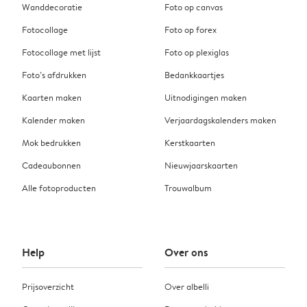
Wanddecoratie
Foto op canvas
Fotocollage
Foto op forex
Fotocollage met lijst
Foto op plexiglas
Foto’s afdrukken
Bedankkaartjes
Kaarten maken
Uitnodigingen maken
Kalender maken
Verjaardagskalenders maken
Mok bedrukken
Kerstkaarten
Cadeaubonnen
Nieuwjaarskaarten
Alle fotoproducten
Trouwalbum
Help
Over ons
Prijsoverzicht
Over albelli