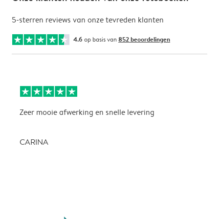
5-sterren reviews van onze tevreden klanten
4.6
op basis van
852 beoordelingen
Zeer mooie afwerking en snelle levering
Z
CARINA
P