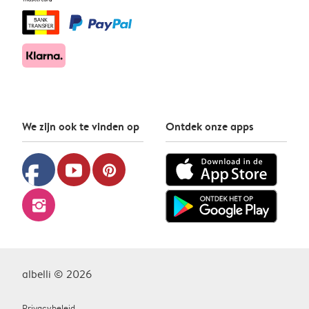
We zijn ook te vinden op
Ontdek onze apps
facebook
youtube
pinterest
instagram
albelli © 2026
Privacybeleid