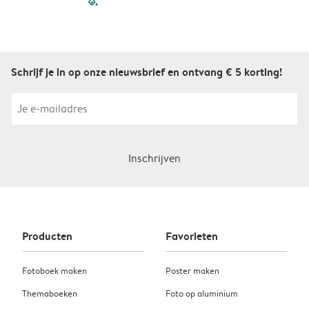
filled-pagination
outlined-paginatio
outlined-paginat
outlined-pagin
outlined-pag
outlined-p
Schrijf je in op onze nieuwsbrief en ontvang € 5 korting!
Inschrijven
Producten
Favorieten
Fotoboek maken
Poster maken
Themaboeken
Foto op aluminium