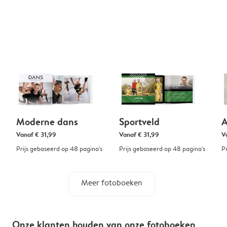
Moderne dans
Sportveld
A
Vanaf
€ 31,99
Vanaf
€ 31,99
V
Prijs gebaseerd op 48 pagina's
Prijs gebaseerd op 48 pagina's
P
Meer fotoboeken
Onze klanten houden van onze fotoboeken