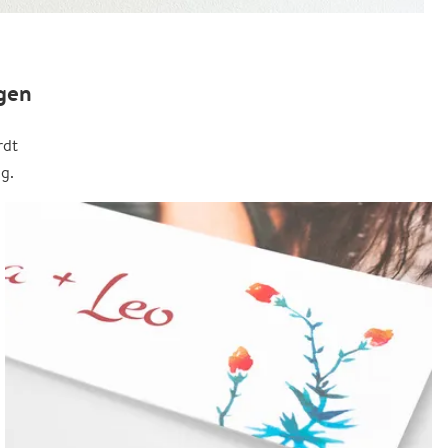
gen
rdt
g.