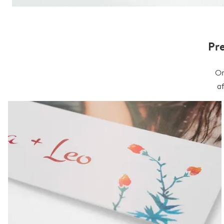
Pr
On
a