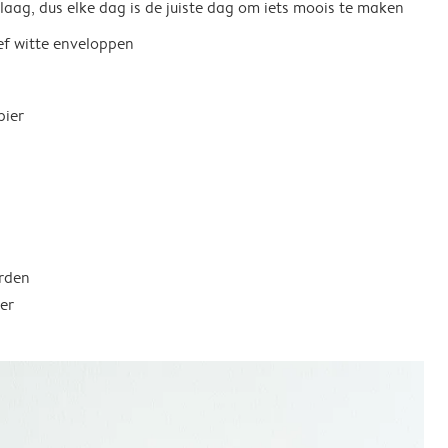
 laag, dus elke dag is de juiste dag om iets moois te maken
ief witte enveloppen
pier
rden
er