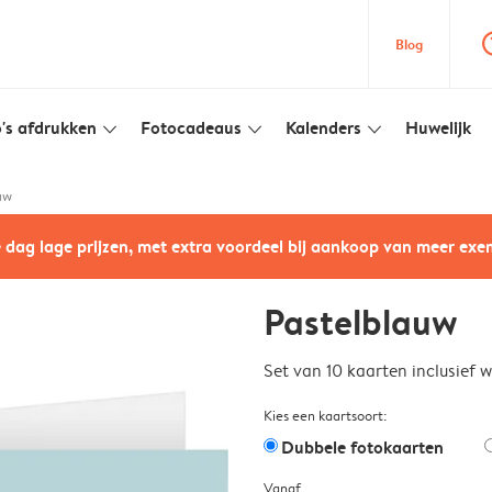
question
Blog
's afdrukken
Fotocadeaus
Kalenders
Huwelijk
slim_arrow_down
slim_arrow_down
slim_arrow_down
uw
e dag lage prijzen, met extra voordeel bij aankoop van meer ex
Pastelblauw
Set van 10 kaarten inclusief 
Kies een kaartsoort:
Dubbele fotokaarten
Vanaf