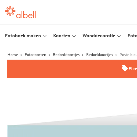
Fotoboek maken
Kaarten
Wanddecoratie
Foto
slim_arrow_down
slim_arrow_down
slim_arrow_down
Home
Fotokaarten
Bedankkaartjes
Bedankkaartjes
Pastelbla
offers
Elk