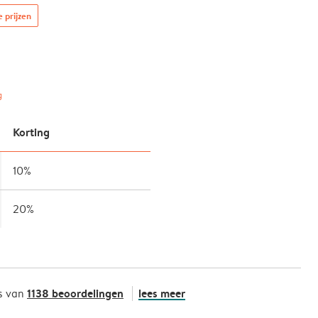
e prijzen
g
Korting
10%
20%
1138 beoordelingen
lees meer
s van