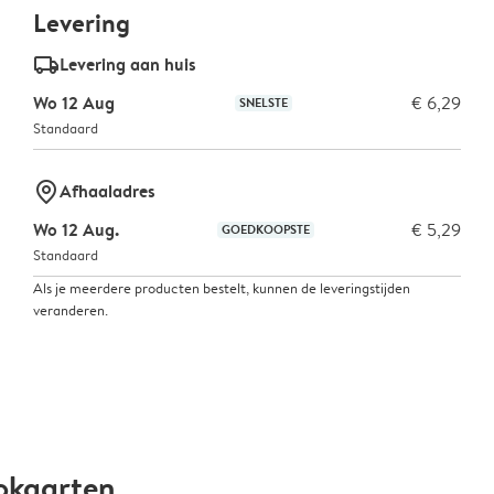
Levering
delivery_standard_v2
Levering aan huis
Wo 12 Aug
€ 6,29
SNELSTE
Standaard
marker-pin
Afhaaladres
Wo 12 Aug.
€ 5,29
GOEDKOOPSTE
Standaard
Als je meerdere producten bestelt, kunnen de leveringstijden
veranderen.
okaarten