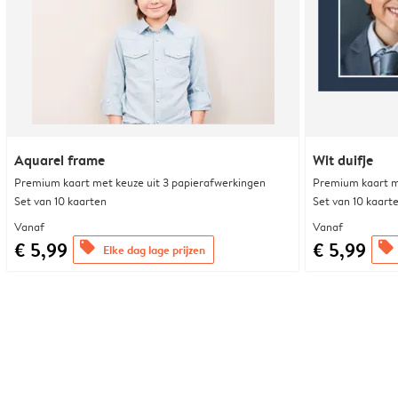
Aquarel frame
Wit duifje
Premium kaart met keuze uit 3 papierafwerkingen
Premium kaart m
Set van 10 kaarten
Set van 10 kaart
Vanaf
Vanaf
€ 5,99
€ 5,99
offers
offers
Elke dag lage prijzen