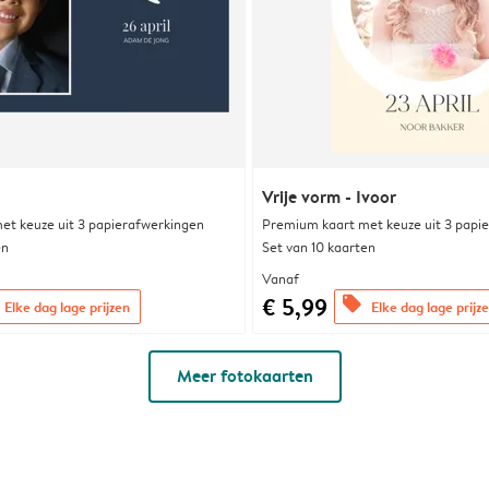
Vrije vorm - Ivoor
et keuze uit 3 papierafwerkingen
Premium kaart met keuze uit 3 papi
en
Set van 10 kaarten
Vanaf
€ 5,99
offers
Elke dag lage prijzen
Elke dag lage prijz
Meer fotokaarten