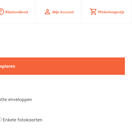
_mark_circle
profile
shopping_cart
Klantendienst
Mijn Account
Winkelwagentje
emplaren
witte enveloppen
Enkele fotokaarten