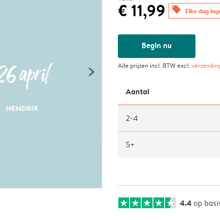
€ 11,99
offers
Elke dag lag
Begin nu
Alle prijzen incl. BTW excl.
verzendin
Aantal
2-4
5+
4.4
op basi