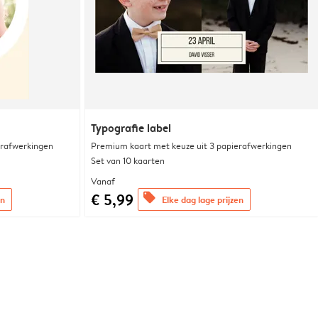
Typografie label
erafwerkingen
Premium kaart met keuze uit 3 papierafwerkingen
Set van 10 kaarten
Vanaf
€ 5,99
offers
en
Elke dag lage prijzen