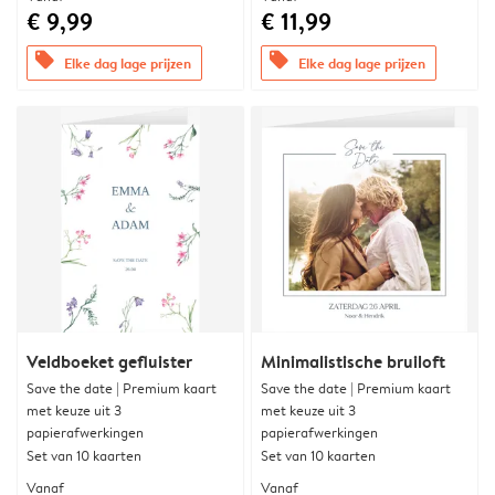
€ 9,99
€ 11,99
offers
offers
Elke dag lage prijzen
Elke dag lage prijzen
Veldboeket gefluister
Minimalistische bruiloft
Save the date | Premium kaart
Save the date | Premium kaart
met keuze uit 3
met keuze uit 3
papierafwerkingen
papierafwerkingen
Set van 10 kaarten
Set van 10 kaarten
Vanaf
Vanaf