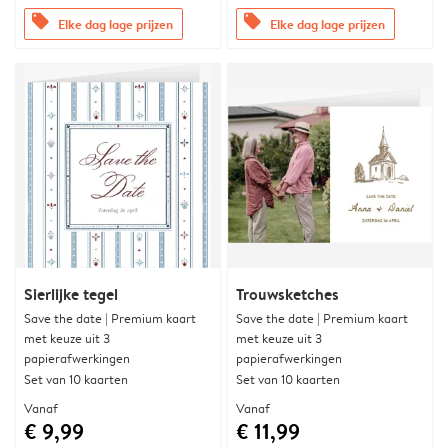
offers
offers
Elke dag lage prijzen
Elke dag lage prijzen
Sierlijke tegel
Trouwsketches
Save the date | Premium kaart
Save the date | Premium kaart
met keuze uit 3
met keuze uit 3
papierafwerkingen
papierafwerkingen
Set van 10 kaarten
Set van 10 kaarten
Vanaf
Vanaf
€ 9,99
€ 11,99