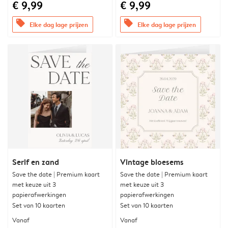
€ 9,99
€ 9,99
offers
offers
Elke dag lage prijzen
Elke dag lage prijzen
Serif en zand
Vintage bloesems
Save the date | Premium kaart
Save the date | Premium kaart
met keuze uit 3
met keuze uit 3
papierafwerkingen
papierafwerkingen
Set van 10 kaarten
Set van 10 kaarten
Vanaf
Vanaf