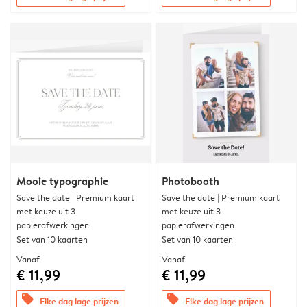
Mooie typographie
Photobooth
Save the date | Premium kaart
Save the date | Premium kaart
met keuze uit 3
met keuze uit 3
papierafwerkingen
papierafwerkingen
Set van 10 kaarten
Set van 10 kaarten
Vanaf
Vanaf
€ 11,99
€ 11,99
offers
offers
Elke dag lage prijzen
Elke dag lage prijzen