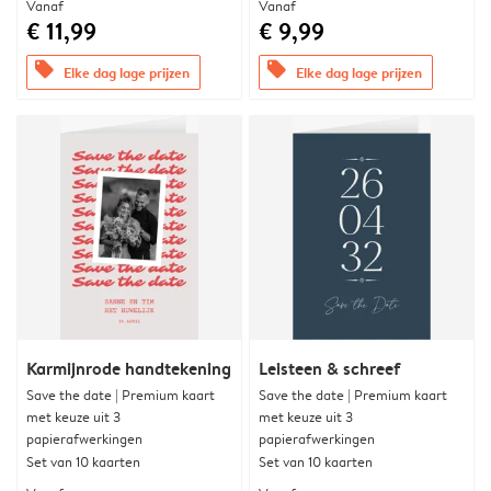
Vanaf
Vanaf
€ 11,99
€ 9,99
offers
offers
Elke dag lage prijzen
Elke dag lage prijzen
Karmijnrode handtekening
Leisteen & schreef
Save the date | Premium kaart
Save the date | Premium kaart
met keuze uit 3
met keuze uit 3
papierafwerkingen
papierafwerkingen
Set van 10 kaarten
Set van 10 kaarten