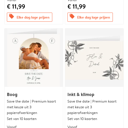
€ 11,99
€ 11,99
offers
offers
Elke dag lage prijzen
Elke dag lage prijzen
Boog
Inkt & klimop
Save the date | Premium kaart
Save the date | Premium kaart
met keuze uit 3
met keuze uit 3
papierafwerkingen
papierafwerkingen
Set van 10 kaarten
Set van 10 kaarten
Vanaf
Vanaf