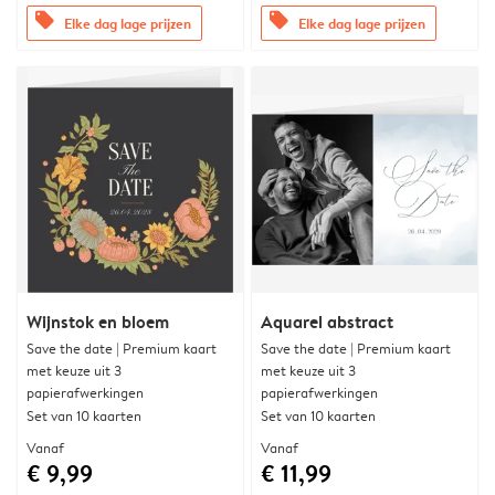
offers
offers
Elke dag lage prijzen
Elke dag lage prijzen
Wijnstok en bloem
Aquarel abstract
Save the date | Premium kaart
Save the date | Premium kaart
met keuze uit 3
met keuze uit 3
papierafwerkingen
papierafwerkingen
Set van 10 kaarten
Set van 10 kaarten
Vanaf
Vanaf
€ 9,99
€ 11,99