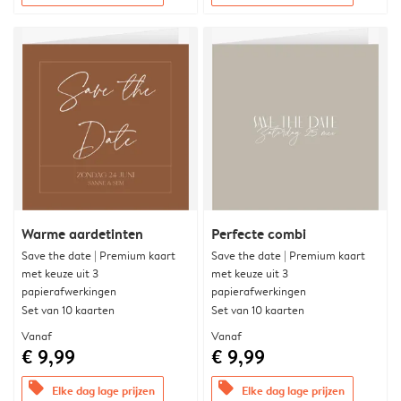
Warme aardetinten
Perfecte combi
Save the date | Premium kaart
Save the date | Premium kaart
met keuze uit 3
met keuze uit 3
papierafwerkingen
papierafwerkingen
Set van 10 kaarten
Set van 10 kaarten
Vanaf
Vanaf
€ 9,99
€ 9,99
offers
offers
Elke dag lage prijzen
Elke dag lage prijzen