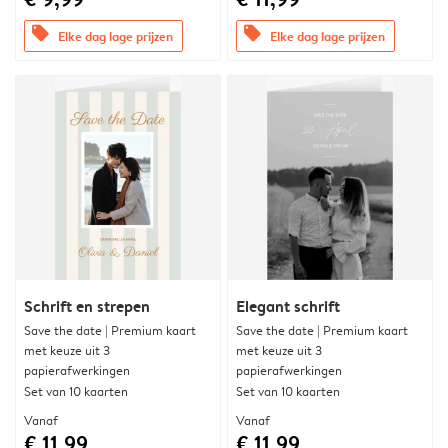
offers
offers
Elke dag lage prijzen
Elke dag lage prijzen
Schrift en strepen
Elegant schrift
Save the date | Premium kaart
Save the date | Premium kaart
met keuze uit 3
met keuze uit 3
papierafwerkingen
papierafwerkingen
Set van 10 kaarten
Set van 10 kaarten
Vanaf
Vanaf
€ 11,99
€ 11,99