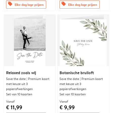
offers
offers
Elke dag lage prijzen
Elke dag lage prijzen
Relaxed zoals wij
Botanische bruiloft
Save the date | Premium kaart
Save the date | Premium kaart
met keuze uit 3
met keuze uit 3
papierafwerkingen
papierafwerkingen
Set van 10 kaarten
Set van 10 kaarten
Vanaf
Vanaf
€ 11,99
€ 9,99