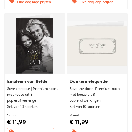
offers
offers
Elke dag lage prijzen
Elke dag lage prijzen
Embleem van liefde
Donkere elegantie
Save the date | Premium kaart
Save the date | Premium kaart
met keuze uit 3
met keuze uit 3
papierafwerkingen
papierafwerkingen
Set van 10 kaarten
Set van 10 kaarten
Vanaf
Vanaf
€ 11,99
€ 11,99