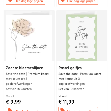
offers
offers
Elke dag lage prijzen
Elke dag lage prijzen
Zachte bloemenlijnen
Pastel golfjes
Save the date | Premium kaart
Save the date | Premium kaart
met keuze uit 3
met keuze uit 3
papierafwerkingen
papierafwerkingen
Set van 10 kaarten
Set van 10 kaarten
Vanaf
Vanaf
€ 9,99
€ 11,99
offers
offers
Elke dag lage prijzen
Elke dag lage prijzen