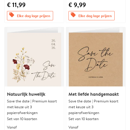
€ 11,99
€ 9,99
offers
offers
Elke dag lage prijzen
Elke dag lage prijzen
Natuurlijk huwelijk
Met liefde handgemaakt
Save the date | Premium kaart
Save the date | Premium kaart
met keuze uit 3
met keuze uit 3
papierafwerkingen
papierafwerkingen
Set van 10 kaarten
Set van 10 kaarten
Vanaf
Vanaf