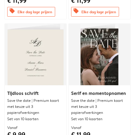
€ 11,99
€ 11,99
offers
offers
Elke dag lage prijzen
Elke dag lage prijzen
Tijdloos schrift
Serif en momentopnamen
Save the date | Premium kaart
Save the date | Premium kaart
met keuze uit 3
met keuze uit 3
papierafwerkingen
papierafwerkingen
Set van 10 kaarten
Set van 10 kaarten
Vanaf
Vanaf
€ 9,99
€ 11,99