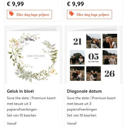
€ 9,99
€ 9,99
offers
offers
Elke dag lage prijzen
Elke dag lage prijzen
Geluk in bloei
Diagonale datum
Save the date | Premium kaart
Save the date | Premium kaart
met keuze uit 3
met keuze uit 3
papierafwerkingen
papierafwerkingen
Set van 10 kaarten
Set van 10 kaarten
Vanaf
Vanaf