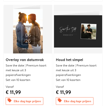
Overlay van datumvak
Houd het simpel
Save the date | Premium kaart
Save the date | Premium kaart
met keuze uit 3
met keuze uit 3
papierafwerkingen
papierafwerkingen
Set van 10 kaarten
Set van 10 kaarten
Vanaf
Vanaf
€ 11,99
€ 11,99
offers
offers
Elke dag lage prijzen
Elke dag lage prijzen