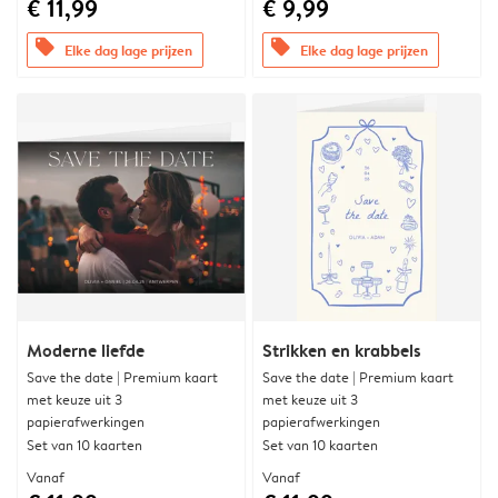
€ 11,99
€ 9,99
offers
offers
Elke dag lage prijzen
Elke dag lage prijzen
Moderne liefde
Strikken en krabbels
Save the date | Premium kaart
Save the date | Premium kaart
met keuze uit 3
met keuze uit 3
papierafwerkingen
papierafwerkingen
Set van 10 kaarten
Set van 10 kaarten
Vanaf
Vanaf