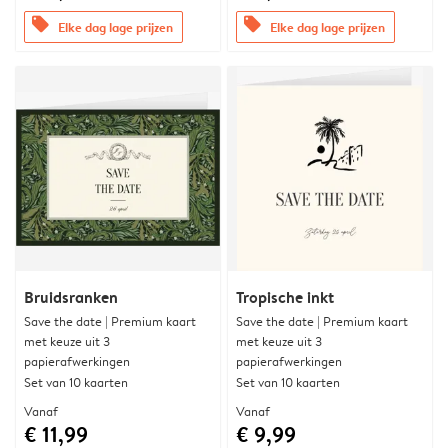
offers
offers
Elke dag lage prijzen
Elke dag lage prijzen
Bruidsranken
Tropische inkt
Save the date | Premium kaart
Save the date | Premium kaart
met keuze uit 3
met keuze uit 3
papierafwerkingen
papierafwerkingen
Set van 10 kaarten
Set van 10 kaarten
Vanaf
Vanaf
€ 11,99
€ 9,99