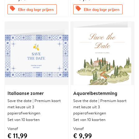
offers
offers
Elke dag lage prijzen
Elke dag lage prijzen
Italiaanse zomer
Aquarelbestemming
Save the date | Premium kaart
Save the date | Premium kaart
met keuze uit 3
met keuze uit 3
papierafwerkingen
papierafwerkingen
Set van 10 kaarten
Set van 10 kaarten
Vanaf
Vanaf
€ 11,99
€ 9,99