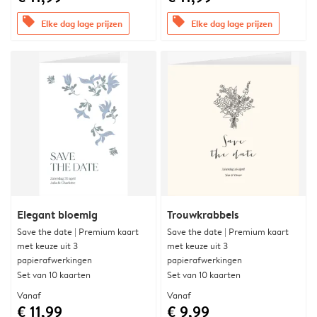
offers
offers
Elke dag lage prijzen
Elke dag lage prijzen
Elegant bloemig
Trouwkrabbels
Save the date | Premium kaart
Save the date | Premium kaart
met keuze uit 3
met keuze uit 3
papierafwerkingen
papierafwerkingen
Set van 10 kaarten
Set van 10 kaarten
Vanaf
Vanaf
€ 11,99
€ 9,99