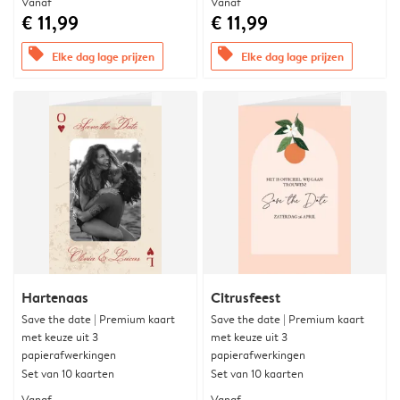
Vanaf
Vanaf
€ 11,99
€ 11,99
offers
offers
Elke dag lage prijzen
Elke dag lage prijzen
Hartenaas
Citrusfeest
Save the date | Premium kaart
Save the date | Premium kaart
met keuze uit 3
met keuze uit 3
papierafwerkingen
papierafwerkingen
Set van 10 kaarten
Set van 10 kaarten
Vanaf
Vanaf