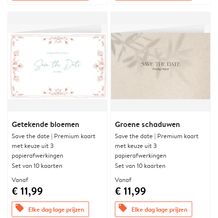
Getekende bloemen
Groene schaduwen
Save the date | Premium kaart
Save the date | Premium kaart
met keuze uit 3
met keuze uit 3
papierafwerkingen
papierafwerkingen
Set van 10 kaarten
Set van 10 kaarten
Vanaf
Vanaf
€ 11,99
€ 11,99
offers
offers
Elke dag lage prijzen
Elke dag lage prijzen