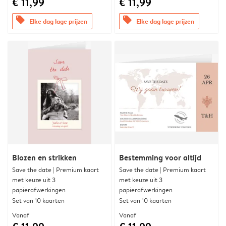
€ 11,99
€ 11,99
offers
offers
Elke dag lage prijzen
Elke dag lage prijzen
Blozen en strikken
Bestemming voor altijd
Save the date | Premium kaart
Save the date | Premium kaart
met keuze uit 3
met keuze uit 3
papierafwerkingen
papierafwerkingen
Set van 10 kaarten
Set van 10 kaarten
Vanaf
Vanaf