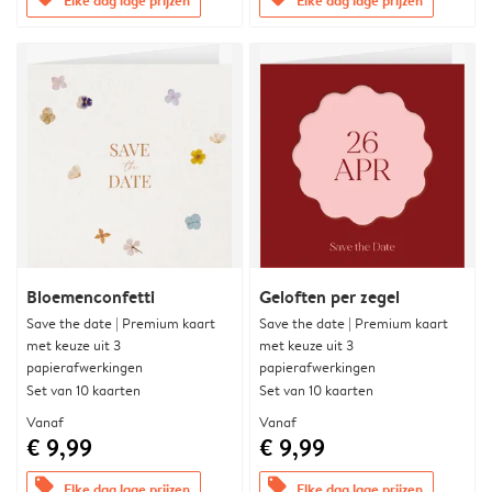
Bloemenconfetti
Geloften per zegel
Save the date | Premium kaart
Save the date | Premium kaart
met keuze uit 3
met keuze uit 3
papierafwerkingen
papierafwerkingen
Set van 10 kaarten
Set van 10 kaarten
Vanaf
Vanaf
€ 9,99
€ 9,99
offers
offers
Elke dag lage prijzen
Elke dag lage prijzen