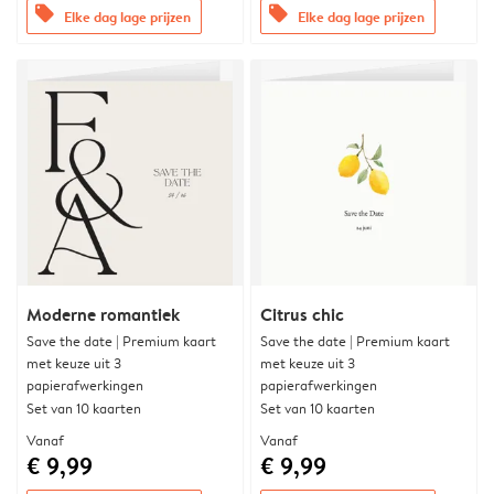
offers
offers
Elke dag lage prijzen
Elke dag lage prijzen
Moderne romantiek
Citrus chic
Save the date | Premium kaart
Save the date | Premium kaart
met keuze uit 3
met keuze uit 3
papierafwerkingen
papierafwerkingen
Set van 10 kaarten
Set van 10 kaarten
Vanaf
Vanaf
€ 9,99
€ 9,99