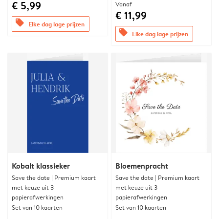
€ 5,99
Vanaf
€ 11,99
offers
Elke dag lage prijzen
offers
Elke dag lage prijzen
Kobalt klassieker
Bloemenpracht
Save the date | Premium kaart
Save the date | Premium kaart
met keuze uit 3
met keuze uit 3
papierafwerkingen
papierafwerkingen
Set van 10 kaarten
Set van 10 kaarten