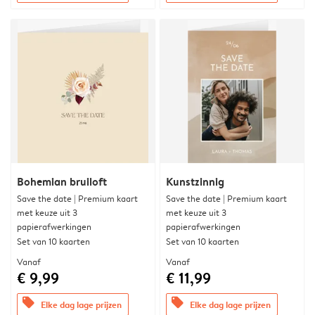
Bohemian bruiloft
Kunstzinnig
Save the date | Premium kaart
Save the date | Premium kaart
met keuze uit 3
met keuze uit 3
papierafwerkingen
papierafwerkingen
Set van 10 kaarten
Set van 10 kaarten
Vanaf
Vanaf
€ 9,99
€ 11,99
offers
offers
Elke dag lage prijzen
Elke dag lage prijzen