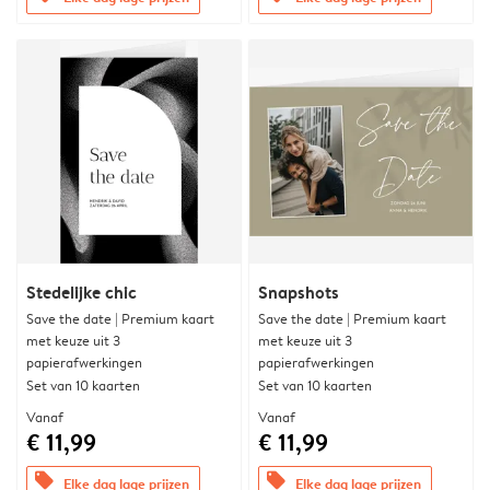
Stedelijke chic
Snapshots
Save the date | Premium kaart
Save the date | Premium kaart
met keuze uit 3
met keuze uit 3
papierafwerkingen
papierafwerkingen
Set van 10 kaarten
Set van 10 kaarten
Vanaf
Vanaf
€ 11,99
€ 11,99
offers
offers
Elke dag lage prijzen
Elke dag lage prijzen