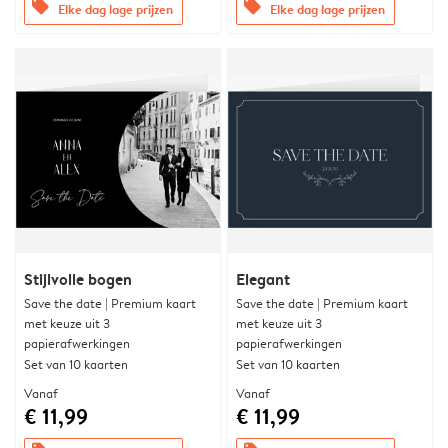
offers
offers
Elke dag lage prijzen
Elke dag lage prijzen
Stijlvolle bogen
Elegant
Save the date | Premium kaart
Save the date | Premium kaart
met keuze uit 3
met keuze uit 3
papierafwerkingen
papierafwerkingen
Set van 10 kaarten
Set van 10 kaarten
Vanaf
Vanaf
€ 11,99
€ 11,99