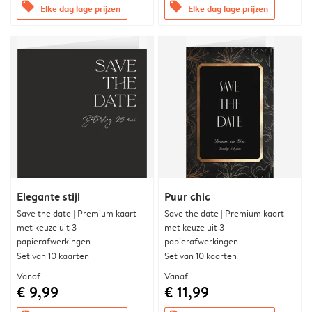
offers
offers
Elke dag lage prijzen
Elke dag lage prijzen
Elegante stijl
Puur chic
Save the date | Premium kaart
Save the date | Premium kaart
met keuze uit 3
met keuze uit 3
papierafwerkingen
papierafwerkingen
Set van 10 kaarten
Set van 10 kaarten
Vanaf
Vanaf
€ 9,99
€ 11,99