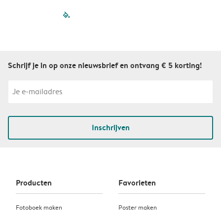
filled-pagination
outlined-paginatio
outlined-paginat
outlined-pagin
outlined-pag
outlined-p
Schrijf je in op onze nieuwsbrief en ontvang € 5 korting!
Inschrijven
Producten
Favorieten
Fotoboek maken
Poster maken