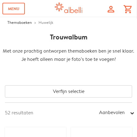
profile
shopping_cart
MENU
Themaboeken
Huwelijk
Trouwalbum
Met onze prachtig ontworpen themaboeken ben je snel klaar.
Je hoeft alleen maar je foto’s toe te voegen!
Verfijn selectie
Aanbevolen
52
resultaten
arrow_right