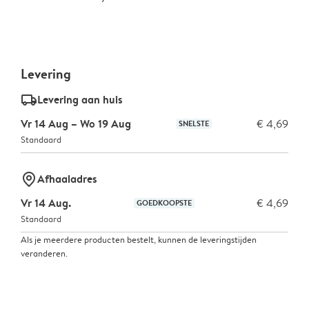
Levering
delivery_standard_v2
Levering aan huis
Vr 14 Aug – Wo 19 Aug
€ 4,69
SNELSTE
Standaard
marker-pin
Afhaaladres
Vr 14 Aug.
€ 4,69
GOEDKOOPSTE
Standaard
Als je meerdere producten bestelt, kunnen de leveringstijden
veranderen.