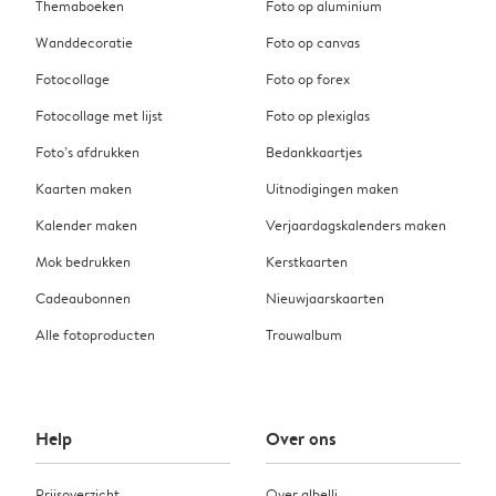
Themaboeken
Foto op aluminium
Wanddecoratie
Foto op canvas
Fotocollage
Foto op forex
Fotocollage met lijst
Foto op plexiglas
Foto’s afdrukken
Bedankkaartjes
Kaarten maken
Uitnodigingen maken
Kalender maken
Verjaardagskalenders maken
Mok bedrukken
Kerstkaarten
Cadeaubonnen
Nieuwjaarskaarten
Alle fotoproducten
Trouwalbum
Help
Over ons
Prijsoverzicht
Over albelli