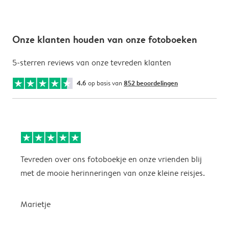
Onze klanten houden van onze fotoboeken
5-sterren reviews van onze tevreden klanten
4.6
op basis van
852 beoordelingen
Tevreden over ons fotoboekje en onze vrienden blij
m
met de mooie herinneringen van onze kleine reisjes.
k
Marietje
f