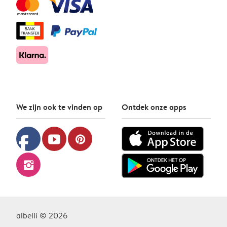
We zijn ook te vinden op
Ontdek onze apps
facebook
youtube
pinterest
instagram
albelli © 2026