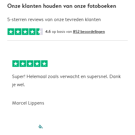
Onze klanten houden van onze fotoboeken
5-sterren reviews van onze tevreden klanten
4.6
op basis van
852 beoordelingen
Super! Helemaal zoals verwacht en supersnel. Dank
G
je wel.
Marcel Lippens
filled-pagination
outlined-paginatio
outlined-paginat
outlined-pagin
outlined-pag
outlined-p