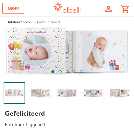
profile
shopping_cart
MENU
Jubileumboek
Gefeliciteerd
Gefeliciteerd
Fotoboek Liggend L