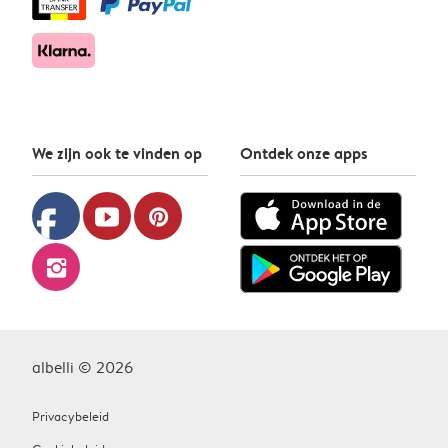
We zijn ook te vinden op
Ontdek onze apps
facebook
youtube
pinterest
instagram
albelli © 2026
Privacybeleid