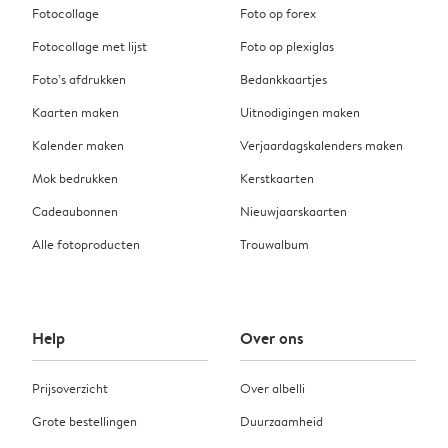
Fotocollage
Foto op forex
Fotocollage met lijst
Foto op plexiglas
Foto’s afdrukken
Bedankkaartjes
Kaarten maken
Uitnodigingen maken
Kalender maken
Verjaardagskalenders maken
Mok bedrukken
Kerstkaarten
Cadeaubonnen
Nieuwjaarskaarten
Alle fotoproducten
Trouwalbum
Help
Over ons
Prijsoverzicht
Over albelli
Grote bestellingen
Duurzaamheid