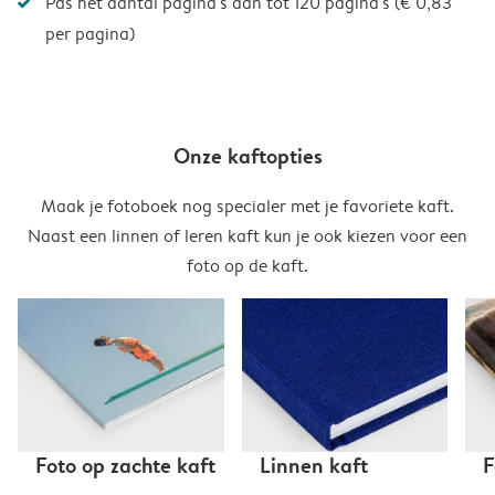
Pas het aantal pagina's aan tot 120 pagina's (€ 0,83
per pagina)
Onze kaftopties
Maak je fotoboek nog specialer met je favoriete kaft.
Naast een linnen of leren kaft kun je ook kiezen voor een
foto op de kaft.
Foto op zachte kaft
Linnen kaft
F