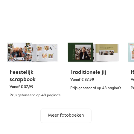
Feestelijk
Traditionele jij
R
scrapbook
Vanaf
€ 37,99
V
Vanaf
€ 37,99
Prijs gebaseerd op 48 pagina's
P
Prijs gebaseerd op 48 pagina's
Meer fotoboeken