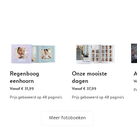
Regenboog
Onze mooiste
A
eenhoorn
dagen
V
Vanaf
€ 31,99
Vanaf
€ 37,99
P
Prijs gebaseerd op 48 pagina's
Prijs gebaseerd op 48 pagina's
Meer fotoboeken