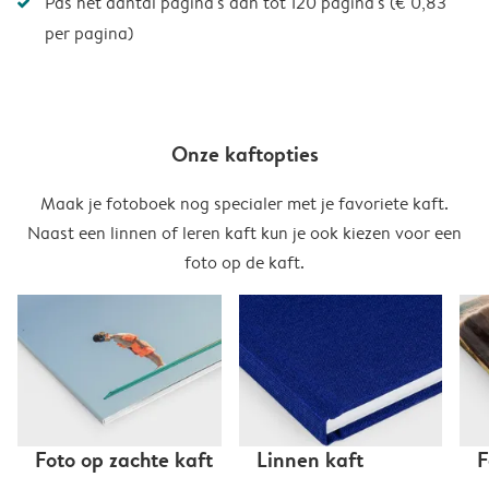
Pas het aantal pagina's aan tot 120 pagina's (€ 0,83
per pagina)
Onze kaftopties
Maak je fotoboek nog specialer met je favoriete kaft.
Naast een linnen of leren kaft kun je ook kiezen voor een
foto op de kaft.
Foto op zachte kaft
Linnen kaft
F