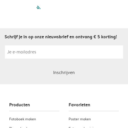
filled-pagination
outlined-paginatio
outlined-paginat
outlined-pagin
outlined-pag
outlined-p
Schrijf je in op onze nieuwsbrief en ontvang € 5 korting!
Inschrijven
Producten
Favorieten
Fotoboek maken
Poster maken