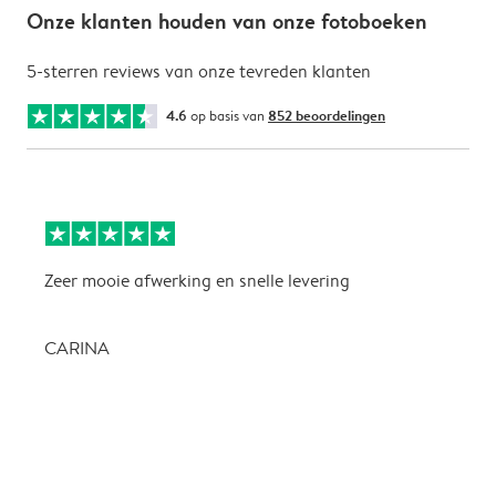
Onze klanten houden van onze fotoboeken
5-sterren reviews van onze tevreden klanten
4.6
op basis van
852 beoordelingen
Zeer mooie afwerking en snelle levering
Z
CARINA
P