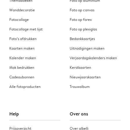
Themaboeken
Foto op aluminium
Wanddecoratie
Foto op canvas
Fotocollage
Foto op forex
Fotocollage met lijst
Foto op plexiglas
Foto’s afdrukken
Bedankkaartjes
Kaarten maken
Uitnodigingen maken
Kalender maken
Verjaardagskalenders maken
Mok bedrukken
Kerstkaarten
Cadeaubonnen
Nieuwjaarskaarten
Alle fotoproducten
Trouwalbum
Help
Over ons
Prijsoverzicht
Over albelli