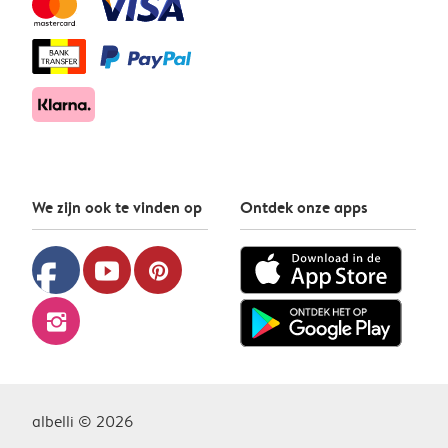
We zijn ook te vinden op
Ontdek onze apps
facebook
youtube
pinterest
instagram
albelli © 2026