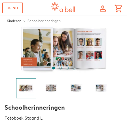
profile
shopping_cart
MENU
Kinderen
Schoolherinneringen
Schoolherinneringen
Fotoboek Staand L