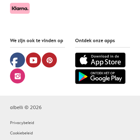
We zijn ook te vinden op
Ontdek onze apps
facebook
youtube
pinterest
instagram
albelli © 2026
Privacybeleid
Cookiebeleid