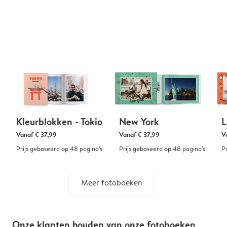
Kleurblokken - Tokio
New York
L
Vanaf
€ 37,99
Vanaf
€ 37,99
V
Prijs gebaseerd op 48 pagina's
Prijs gebaseerd op 48 pagina's
P
Meer fotoboeken
Onze klanten houden van onze fotoboeken