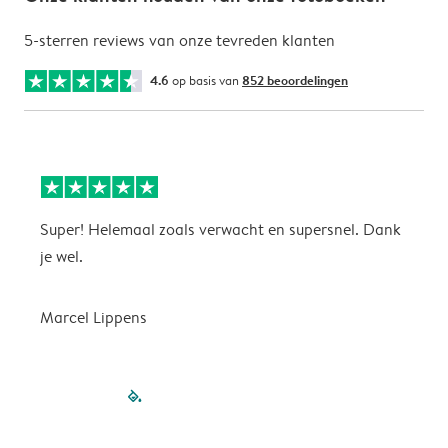
5-sterren reviews van onze tevreden klanten
4.6
op basis van
852 beoordelingen
Super! Helemaal zoals verwacht en supersnel. Dank
G
je wel.
Marcel Lippens
filled-pagination
outlined-paginatio
outlined-paginat
outlined-pagin
outlined-pag
outlined-p