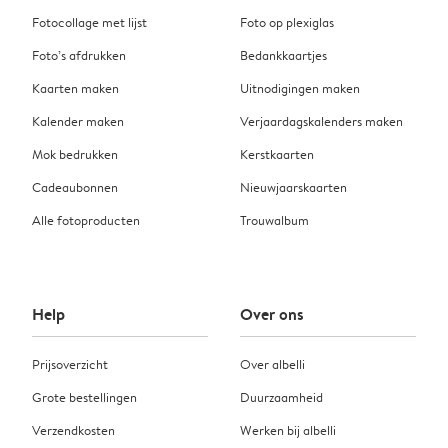
Fotocollage met lijst
Foto op plexiglas
Foto’s afdrukken
Bedankkaartjes
Kaarten maken
Uitnodigingen maken
Kalender maken
Verjaardagskalenders maken
Mok bedrukken
Kerstkaarten
Cadeaubonnen
Nieuwjaarskaarten
Alle fotoproducten
Trouwalbum
Help
Over ons
Prijsoverzicht
Over albelli
Grote bestellingen
Duurzaamheid
Verzendkosten
Werken bij albelli