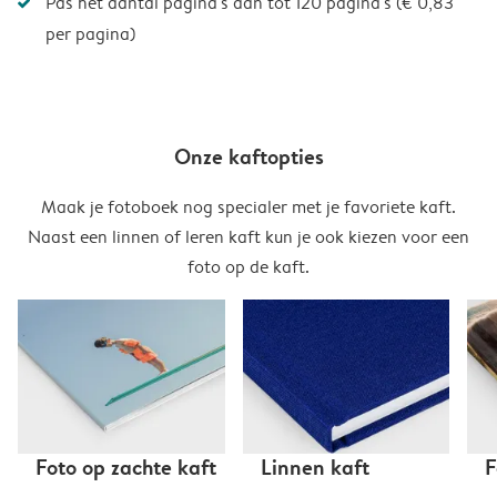
Pas het aantal pagina's aan tot 120 pagina's (€ 0,83
per pagina)
Onze kaftopties
Maak je fotoboek nog specialer met je favoriete kaft.
Naast een linnen of leren kaft kun je ook kiezen voor een
foto op de kaft.
Foto op zachte kaft
Linnen kaft
F