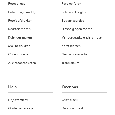
Fotocollage
Foto op forex
Fotocollage met lijst
Foto op plexiglas
Foto’s afdrukken
Bedankkaartjes
Kaarten maken
Uitnodigingen maken
Kalender maken
Verjaardagskalenders maken
Mok bedrukken
Kerstkaarten
Cadeaubonnen
Nieuwjaarskaarten
Alle fotoproducten
Trouwalbum
Help
Over ons
Prijsoverzicht
Over albelli
Grote bestellingen
Duurzaamheid