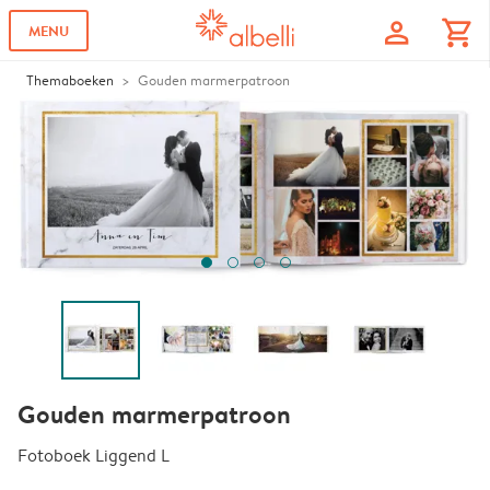
profile
shopping_cart
MENU
Themaboeken
Gouden marmerpatroon
Gouden marmerpatroon
Fotoboek Liggend L