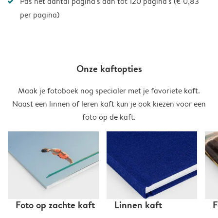
Pas het aantal pagina's aan tot 120 pagina's (€ 0,83
per pagina)
Onze kaftopties
Maak je fotoboek nog specialer met je favoriete kaft.
Naast een linnen of leren kaft kun je ook kiezen voor een
foto op de kaft.
Foto op zachte kaft
Linnen kaft
F