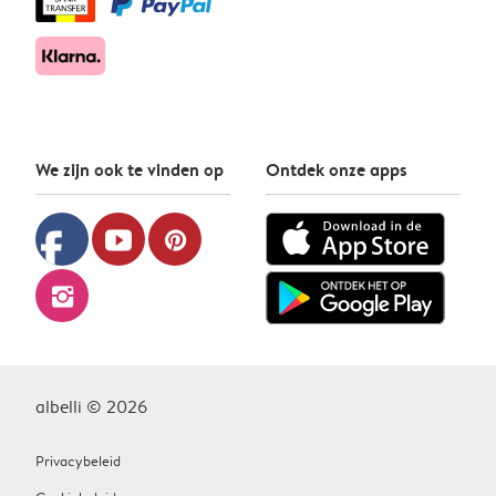
We zijn ook te vinden op
Ontdek onze apps
facebook
youtube
pinterest
instagram
albelli © 2026
Privacybeleid