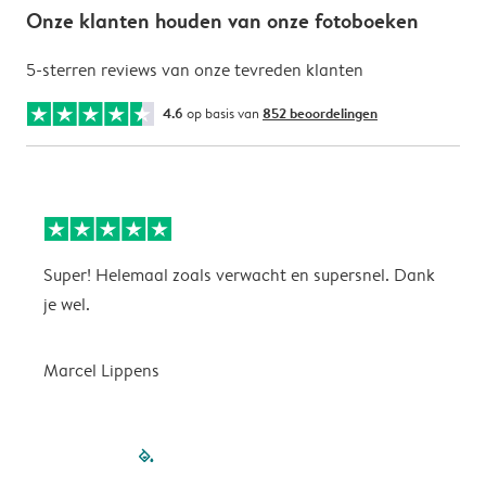
Onze klanten houden van onze fotoboeken
5-sterren reviews van onze tevreden klanten
4.6
op basis van
852 beoordelingen
Super! Helemaal zoals verwacht en supersnel. Dank
G
je wel.
Marcel Lippens
filled-pagination
outlined-paginatio
outlined-paginat
outlined-pagin
outlined-pag
outlined-p