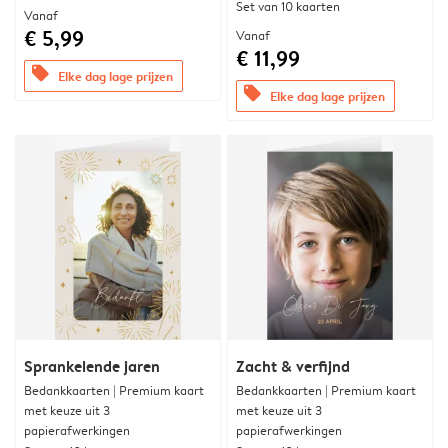
Set van 10 kaarten
Vanaf
€ 5,99
Vanaf
€ 11,99
offers
Elke dag lage prijzen
offers
Elke dag lage prijzen
Sprankelende jaren
Zacht & verfijnd
Bedankkaarten | Premium kaart
Bedankkaarten | Premium kaart
met keuze uit 3
met keuze uit 3
papierafwerkingen
papierafwerkingen