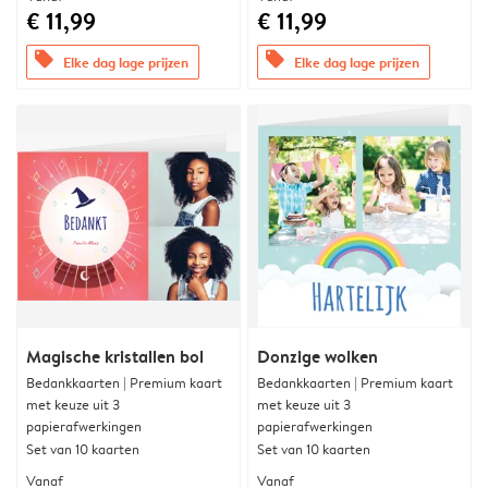
€ 11,99
€ 11,99
offers
offers
Elke dag lage prijzen
Elke dag lage prijzen
Magische kristallen bol
Donzige wolken
Bedankkaarten | Premium kaart
Bedankkaarten | Premium kaart
met keuze uit 3
met keuze uit 3
papierafwerkingen
papierafwerkingen
Set van 10 kaarten
Set van 10 kaarten
Vanaf
Vanaf