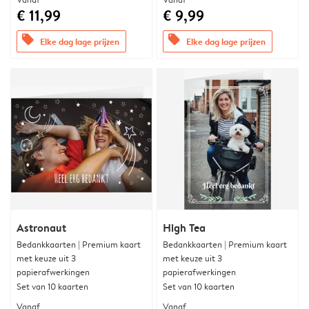
€ 11,99
€ 9,99
offers
offers
Elke dag lage prijzen
Elke dag lage prijzen
Astronaut
High Tea
Bedankkaarten | Premium kaart
Bedankkaarten | Premium kaart
met keuze uit 3
met keuze uit 3
papierafwerkingen
papierafwerkingen
Set van 10 kaarten
Set van 10 kaarten
Vanaf
Vanaf