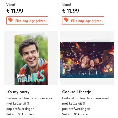
Vanaf
Vanaf
€ 11,99
€ 11,99
offers
offers
Elke dag lage prijzen
Elke dag lage prijzen
It's my party
Cocktail feestje
Bedankkaarten | Premium kaart
Bedankkaarten | Premium kaart
met keuze uit 3
met keuze uit 3
papierafwerkingen
papierafwerkingen
Set van 10 kaarten
Set van 10 kaarten