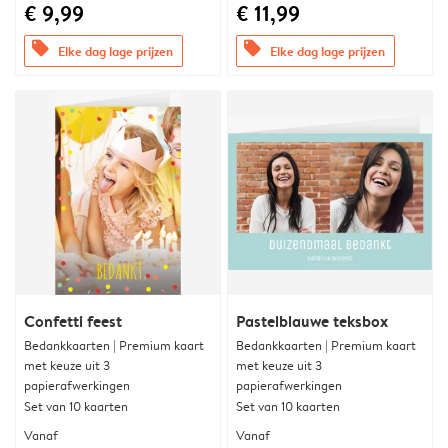
€ 9,99
€ 11,99
offers
offers
Elke dag lage prijzen
Elke dag lage prijzen
Confetti feest
Pastelblauwe teksbox
Bedankkaarten | Premium kaart
Bedankkaarten | Premium kaart
met keuze uit 3
met keuze uit 3
papierafwerkingen
papierafwerkingen
Set van 10 kaarten
Set van 10 kaarten
Vanaf
Vanaf