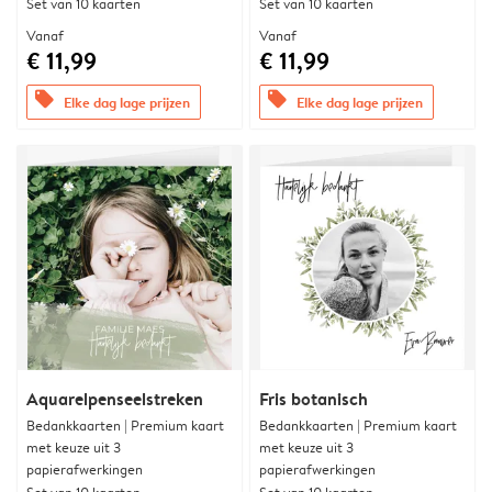
Set van 10 kaarten
Set van 10 kaarten
Vanaf
Vanaf
€ 11,99
€ 11,99
offers
offers
Elke dag lage prijzen
Elke dag lage prijzen
Aquarelpenseelstreken
Fris botanisch
Bedankkaarten | Premium kaart
Bedankkaarten | Premium kaart
met keuze uit 3
met keuze uit 3
papierafwerkingen
papierafwerkingen