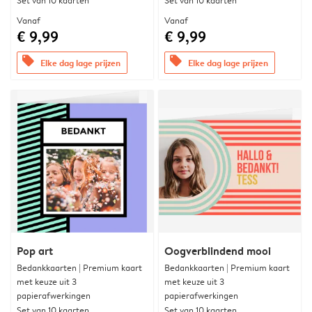
Set van 10 kaarten
Set van 10 kaarten
Vanaf
Vanaf
€ 9,99
€ 9,99
offers
offers
Elke dag lage prijzen
Elke dag lage prijzen
Pop art
Oogverblindend mooi
Bedankkaarten | Premium kaart
Bedankkaarten | Premium kaart
met keuze uit 3
met keuze uit 3
papierafwerkingen
papierafwerkingen
Set van 10 kaarten
Set van 10 kaarten