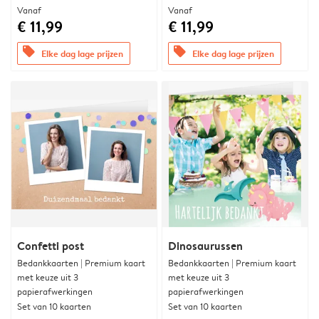
Vanaf
Vanaf
€ 11,99
€ 11,99
offers
offers
Elke dag lage prijzen
Elke dag lage prijzen
Confetti post
Dinosaurussen
Bedankkaarten | Premium kaart
Bedankkaarten | Premium kaart
met keuze uit 3
met keuze uit 3
papierafwerkingen
papierafwerkingen
Set van 10 kaarten
Set van 10 kaarten