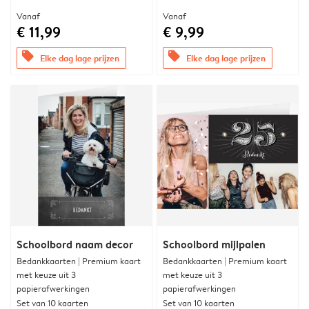
Vanaf
Vanaf
€ 11,99
€ 9,99
offers
offers
Elke dag lage prijzen
Elke dag lage prijzen
Schoolbord naam decor
Schoolbord mijlpalen
Bedankkaarten | Premium kaart
Bedankkaarten | Premium kaart
met keuze uit 3
met keuze uit 3
papierafwerkingen
papierafwerkingen
Set van 10 kaarten
Set van 10 kaarten