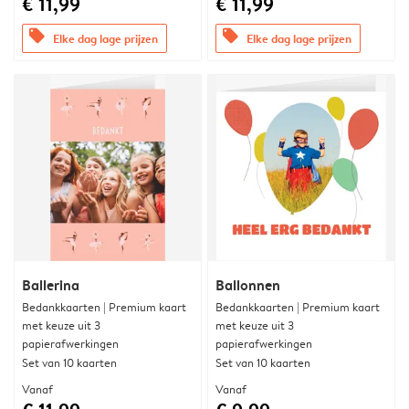
€ 11,99
€ 11,99
offers
offers
Elke dag lage prijzen
Elke dag lage prijzen
Ballerina
Ballonnen
Bedankkaarten | Premium kaart
Bedankkaarten | Premium kaart
met keuze uit 3
met keuze uit 3
papierafwerkingen
papierafwerkingen
Set van 10 kaarten
Set van 10 kaarten
Vanaf
Vanaf