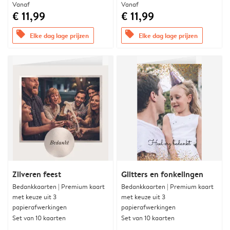
Vanaf
Vanaf
€ 11,99
€ 11,99
offers
offers
Elke dag lage prijzen
Elke dag lage prijzen
Zilveren feest
Glitters en fonkelingen
Bedankkaarten | Premium kaart
Bedankkaarten | Premium kaart
met keuze uit 3
met keuze uit 3
papierafwerkingen
papierafwerkingen
Set van 10 kaarten
Set van 10 kaarten