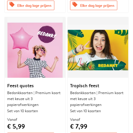
offers
offers
Elke dag lage prijzen
Elke dag lage prijzen
Feest quotes
Tropisch feest
Bedankkaarten | Premium kaart
Bedankkaarten | Premium kaart
met keuze uit 3
met keuze uit 3
papierafwerkingen
papierafwerkingen
Set van 10 kaarten
Set van 10 kaarten
Vanaf
Vanaf
€ 5,99
€ 7,99