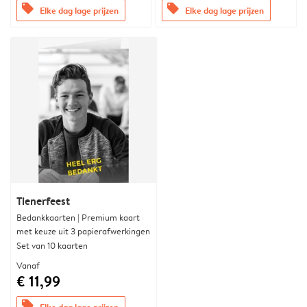
offers
offers
Elke dag lage prijzen
Elke dag lage prijzen
Tienerfeest
Bedankkaarten | Premium kaart
met keuze uit 3 papierafwerkingen
Set van 10 kaarten
Vanaf
€ 11,99
offers
Elke dag lage prijzen