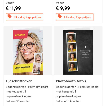
Vanaf
Vanaf
€ 11,99
€ 9,99
offers
offers
Elke dag lage prijzen
Elke dag lage prijzen
Tijdschriftcover
Photobooth foto's
Bedankkaarten | Premium kaart
Bedankkaarten | Premium kaart
met keuze uit 3
met keuze uit 3
papierafwerkingen
papierafwerkingen
Set van 10 kaarten
Set van 10 kaarten