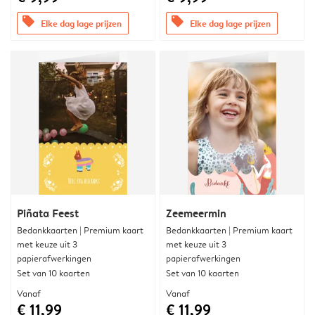
offers
offers
Elke dag lage prijzen
Elke dag lage prijzen
Piñata Feest
Zeemeermin
Bedankkaarten | Premium kaart
Bedankkaarten | Premium kaart
met keuze uit 3
met keuze uit 3
papierafwerkingen
papierafwerkingen
Set van 10 kaarten
Set van 10 kaarten
Vanaf
Vanaf
€ 11,99
€ 11,99