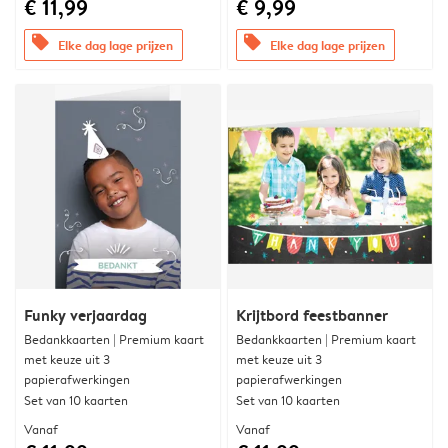
€ 11,99
€ 9,99
offers
offers
Elke dag lage prijzen
Elke dag lage prijzen
Funky verjaardag
Krijtbord feestbanner
Bedankkaarten | Premium kaart
Bedankkaarten | Premium kaart
met keuze uit 3
met keuze uit 3
papierafwerkingen
papierafwerkingen
Set van 10 kaarten
Set van 10 kaarten
Vanaf
Vanaf