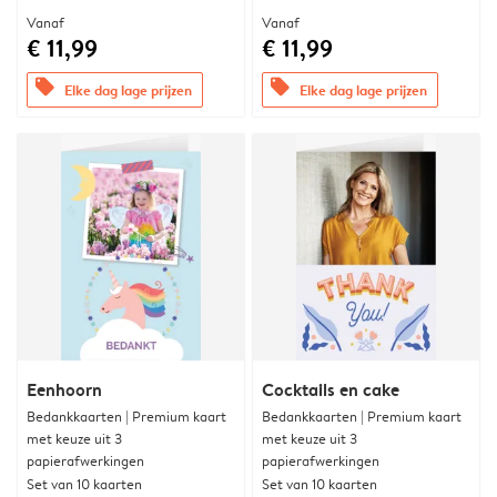
Vanaf
Vanaf
€ 11,99
€ 11,99
offers
offers
Elke dag lage prijzen
Elke dag lage prijzen
Eenhoorn
Cocktails en cake
Bedankkaarten | Premium kaart
Bedankkaarten | Premium kaart
met keuze uit 3
met keuze uit 3
papierafwerkingen
papierafwerkingen
Set van 10 kaarten
Set van 10 kaarten