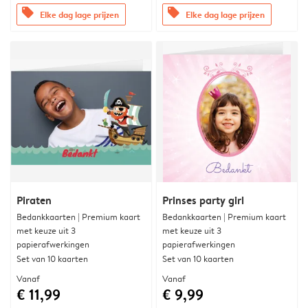
offers
offers
Elke dag lage prijzen
Elke dag lage prijzen
Piraten
Prinses party girl
Bedankkaarten | Premium kaart
Bedankkaarten | Premium kaart
met keuze uit 3
met keuze uit 3
papierafwerkingen
papierafwerkingen
Set van 10 kaarten
Set van 10 kaarten
Vanaf
Vanaf
€ 11,99
€ 9,99