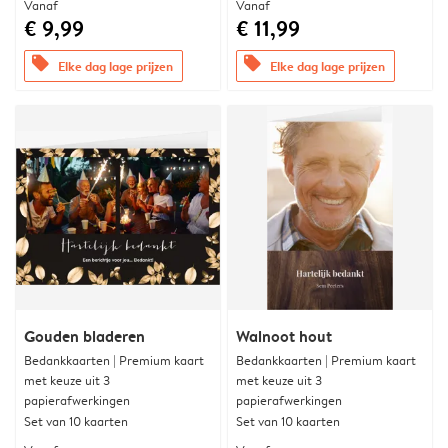
Vanaf
Vanaf
€ 9,99
€ 11,99
offers
offers
Elke dag lage prijzen
Elke dag lage prijzen
Gouden bladeren
Walnoot hout
Bedankkaarten | Premium kaart
Bedankkaarten | Premium kaart
met keuze uit 3
met keuze uit 3
papierafwerkingen
papierafwerkingen
Set van 10 kaarten
Set van 10 kaarten