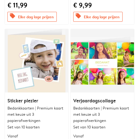
€ 11,99
€ 9,99
offers
offers
Elke dag lage prijzen
Elke dag lage prijzen
Sticker plezier
Verjaardagscollage
Bedankkaarten | Premium kaart
Bedankkaarten | Premium kaart
met keuze uit 3
met keuze uit 3
papierafwerkingen
papierafwerkingen
Set van 10 kaarten
Set van 10 kaarten
Vanaf
Vanaf