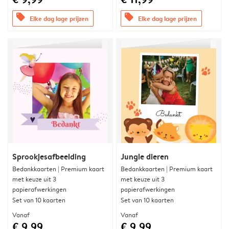
offers
offers
Elke dag lage prijzen
Elke dag lage prijzen
Sprookjesafbeelding
Jungle dieren
Bedankkaarten | Premium kaart
Bedankkaarten | Premium kaart
met keuze uit 3
met keuze uit 3
papierafwerkingen
papierafwerkingen
Set van 10 kaarten
Set van 10 kaarten
Vanaf
Vanaf
€ 9,99
€ 9,99