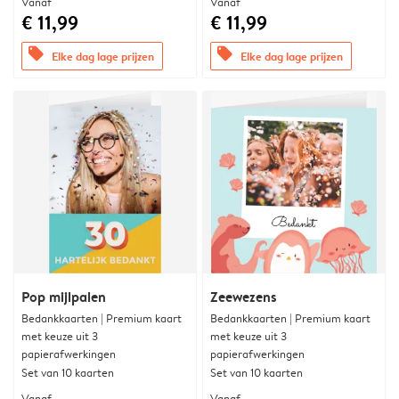
Vanaf
Vanaf
€ 11,99
€ 11,99
offers
offers
Elke dag lage prijzen
Elke dag lage prijzen
Pop mijlpalen
Zeewezens
Bedankkaarten | Premium kaart
Bedankkaarten | Premium kaart
met keuze uit 3
met keuze uit 3
papierafwerkingen
papierafwerkingen
Set van 10 kaarten
Set van 10 kaarten
Vanaf
Vanaf