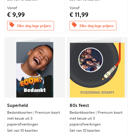
Vanaf
Vanaf
€ 9,99
€ 11,99
offers
offers
Elke dag lage prijzen
Elke dag lage prijzen
Superheld
80s feest
Bedankkaarten | Premium kaart
Bedankkaarten | Premium kaart
met keuze uit 3
met keuze uit 3
papierafwerkingen
papierafwerkingen
Set van 10 kaarten
Set van 10 kaarten