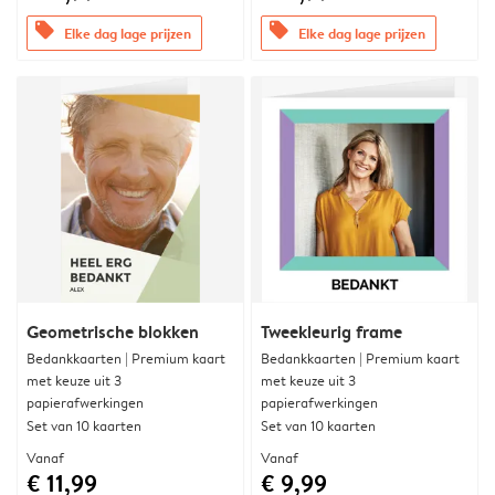
offers
offers
Elke dag lage prijzen
Elke dag lage prijzen
Geometrische blokken
Tweekleurig frame
Bedankkaarten | Premium kaart
Bedankkaarten | Premium kaart
met keuze uit 3
met keuze uit 3
papierafwerkingen
papierafwerkingen
Set van 10 kaarten
Set van 10 kaarten
Vanaf
Vanaf
€ 11,99
€ 9,99