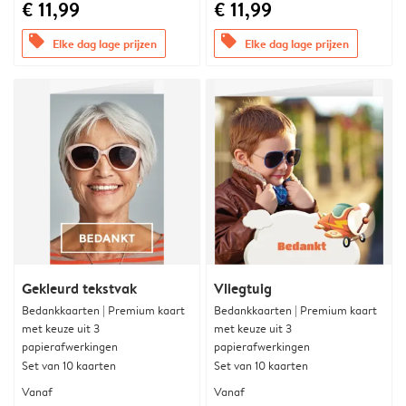
€ 11,99
€ 11,99
offers
offers
Elke dag lage prijzen
Elke dag lage prijzen
Gekleurd tekstvak
Vliegtuig
Bedankkaarten | Premium kaart
Bedankkaarten | Premium kaart
met keuze uit 3
met keuze uit 3
papierafwerkingen
papierafwerkingen
Set van 10 kaarten
Set van 10 kaarten
Vanaf
Vanaf