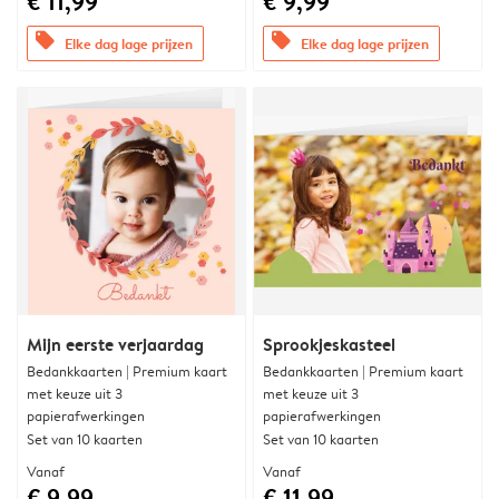
€ 11,99
€ 9,99
offers
offers
Elke dag lage prijzen
Elke dag lage prijzen
Mijn eerste verjaardag
Sprookjeskasteel
Bedankkaarten | Premium kaart
Bedankkaarten | Premium kaart
met keuze uit 3
met keuze uit 3
papierafwerkingen
papierafwerkingen
Set van 10 kaarten
Set van 10 kaarten
Vanaf
Vanaf
€ 9,99
€ 11,99